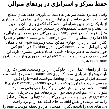
حفظ تمرکز و استراتژی در بردهای متوالی
وقتی چند برد پشت سر هم به دست می‌آوری، حفظ همان سطح
تمرکز و پایبندی به استراتژی اولیه اهمیت زیادی پیدا می‌کند. بسیاری
از بازیکنان در چنین شرایطی ناخودآگاه الگوی بازی‌شان را تغییر
می‌دهند و به سمت تصمیم‌های پرریسک‌تر حرکت می‌کنند. برای
مثال، فرض کن در نقش carry بازی می‌کنی و در سه بازی متوالی با
last hit زدن منظم و farm ایمن در safelane توانسته‌ای early game را
کنترل کنی. در بازی چهارم ممکن است وسوسه شوی که با همان
آیتم‌های اولیه به tower dive کنی یا بدون vision کافی push کنی،
چون ذهنت به خاطر بردهای قبلی اعتمادبه‌نفس بیشتری دارد. این
تغییر کوچک می‌تواند منجر به deathهای غیرضروری و از دست دادن
momentum شود.
یکی از راه‌های عملی برای جلوگیری از این وضعیت، تعیین یک روال
ثابت پیش از هر بازی است که روی fundamentals متمرکز باشد. مثلاً
همیشه قبل از شروع laning phase، موقعیت wardها را دقیق
بررسی کن و مطمئن شو که حداقل دو sentry در inventory داری تا
deward احتمالی را پوشش دهی. این کار را حتی وقتی سه برد
متوالی داری هم انجام بده، چون در بردهای متوالی حریفان اغلب
aggressiveتر می‌شوند و سعی می‌کنند با gankهای زودهنگام تعادل
را به هم بزنند. در نقش mid، به جای اینکه بعد از دو برد راحت
runeهای side را نادیده بگیری، همچنان هر دو دقیقه موقعیت rune را