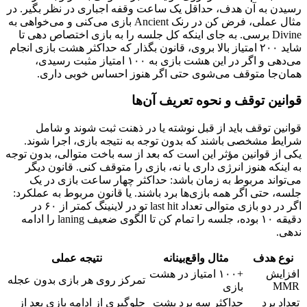
رسیدن به آن هدف، حداقل یک ساعت وقفه اجباری در نظر بگیر. در
مثال عملی، فرض کن در رنک Ancient بازی می‌کنی و می‌خواهی به
Divine برسی. به جای اینکه کل جلسه را به بازی اختصاص دهی تا
شاید ۲۰۰ امتیاز بالا بروی، قانون بگذار که حداکثر هشت بازی انجام
می‌دهی و اگر در این هشت بازی به ۱۰۰ امتیاز مثبت رسیدی،
همان‌جا متوقف می‌شوی حتی اگر هنوز احساس خوبی داری.
قوانین توقف و نحوه تعریف آن‌ها
قوانین توقف باید از قبل نوشته یا در ذهنت ثبت شوند و شامل
شرایط مشخصی باشند که بدون توجه به نتیجه بازی، اجرا شوند.
یکی از قوانین مؤثر این است که بعد از سه باخت متوالی، بدون توجه
به اینکه هنوز انرژی داری یا نه، بازی را متوقف کنی. قانون دیگر
می‌تواند مربوط به زمان باشد: حداکثر چهار ساعت بازی در یک
جلسه، حتی اگر همه بازی‌ها برد باشند. یا قانون مربوط به عملکرد:
اگر در دو بازی متوالی تعداد last hit تو در لاینینگ کمتر از ۶۰ در
دقیقه ۱۰ بوده، جلسه را تمام کن تا الگوی ضعیف laning را ادامه
ندهی.
نوع هدف
مثال واقع‌بینانه
نتیجه عملی
افزایش
+۱۰۰ امتیاز در هشت
تمرکز روی هر بازی بدون عجله
MMR
بازی
تعداد برد
حداکثر سه برد پشت
جلوگیری از ادامه بازی بعد از