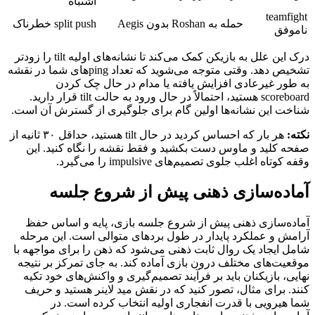
اشتباه
teamfight
حمله به Roshan بدون Aegis
split push خطرناک
ناموفق
درک این علل به بازیکن کمک می‌کند تا نشانه‌های اولیه tilt را زودتر
تشخیص دهد. وقتی متوجه می‌شوید که تعداد pingهای شما در نقشه
به طور غیرعادی افزایش یافته یا مدام در حال چک کردن
scoreboard هستید، احتمالاً در حال ورود به حالت tilt قرار دارید.
شناخت این نشانه‌ها اولین گام برای جلوگیری از گسترش آن است.
نکته:
هر بار که احساس کردید در حال tilt هستید، حداقل ۳۰ ثانیه از
صفحه کلید و ماوس دست بکشید و فقط نقشه را نگاه کنید. این
وقفه کوتاه اغلب جلوی تصمیم‌های impulsive را می‌گیرد.
آماده‌سازی ذهنی پیش از شروع جلسه
آماده‌سازی ذهنی پیش از شروع جلسه بازی، پایه و اساس حفظ
آرامش و عملکرد پایدار در طول بردهای متوالی است. این مرحله
شامل ایجاد یک روال ثابت ذهنی می‌شود که ذهن را برای مواجهه با
موقعیت‌های مختلف درون بازی آماده کند. به جای تمرکز بر نتیجه
نهایی، بازیکنان باید بر فرآیند تصمیم‌گیری و واکنش‌های خود تکیه
کنند. برای مثال، تصور کنید که در نقش مید لاینر هستید و حریف
شما هیرویی با قدرت انفجاری اولیه انتخاب کرده است. در