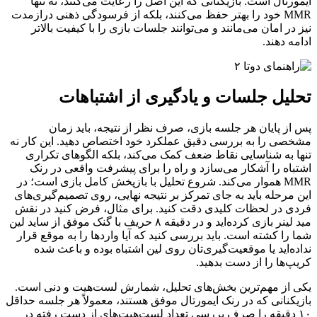
ایمورتال است. بازیکنانی که این اصل را رعایت می‌کنند، نه تنها
MMR خود را بهتر حفظ می‌کنند، بلکه از فرسودگی ذهنی درازمدت
نیز در امان می‌مانند و می‌توانند جلسات بازی را با کیفیت بالاتر
ادامه دهند.
تحلیل جلسات و یادگیری از اشتباهات
پس از پایان هر جلسه بازی، صرف نظر از نتیجه، باید زمان
مشخصی را به بررسی دقیق عملکرد خود اختصاص دهید. این کار نه
تنها به شناسایی نقاط ضعف کمک می‌کند، بلکه الگوهای تکراری
اشتباه را آشکار می‌سازد و راه را برای پیشرفت واقعی در رنک
MMR هموار می‌کند. شروع تحلیل با بازپخش کامل بازی است؛ در
این مرحله باید به جای تمرکز بر نتیجه نهایی، روی تصمیم‌گیری‌های
فردی در لحظات کلیدی دقت کنید. برای مثال، فرض کنید در نقش
مید لینر بازی کرده‌اید و در دقیقه ۸ حریف با گنک موفق از ساید لین
شما را کشته است. باید بررسی کنید که آیا واردها را به موقع قرار
نداده‌اید یا موقعیت‌گیری‌تان روی لین اشتباه بوده و باعث شده
کریپ‌ها را از دست بدهید.
یکی از مهم‌ترین بخش‌های تحلیل، شمارش لست‌هیت و دنی است.
بازیکنانی که در رنک ایمورتال موفق هستند، معمولاً هر جلسه حداقل
۱۰ دقیقه را صرف بررسی تعداد لست‌هیت‌های از دست رفته در