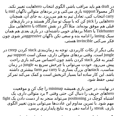
در draft هم باید مراقب باشی الگوی انتخاب heroهایت تغییر نکند.
اگر معمولاً support بازی می‌کنی و در بردهای متوالی ناگهان mid یا
carry انتخاب کنی، تعادل تیم به هم می‌ریزد. به جای آن، همچنان
heroهایی را pick کن که با سبک تو سازگار هستند و در بازی‌های
قبلی هم موفق بوده‌اند. مثلاً اگر در نقش offlane با heroهایی مثل
Tidehunter یا Mars بردهای خوبی داشته‌ای، در بازی بعدی هم همان
سبک laning را ادامه بده و سعی نکن ناگهان aggressiveتر شوی چون
فکر می‌کنی invincible هستی.
یکی دیگر از نکات کاربردی، توجه به زمان‌بندی stack کردن creep در
jungle است. وقتی بردهای متوالی داری، ممکن است support تیم
کمتر به فکر stack کردن باشد چون احساس می‌کند بازی راحت
پیش می‌رود. خودت می‌توانی با چرخش سریع به jungle در زمان
مناسب، stackهای بزرگ بسازی تا carry تیم farm بیشتری داشته
باشد. این کار ساده اما بسیار اثربخش است و کمک می‌کند تمرکز
تیمی حفظ شود.
در نهایت، در حین بازی همیشه minimap را چک کن و موقعیت
heroهای حریف را دنبال کن. حتی وقتی ۴ برد متوالی داری، یک
اشتباه کوچک در positioning می‌تواند منجر به از دست دادن یک fight
مهم شود. با تمرین مداوم این عادت‌ها می‌توانی بدون تغییر الگوی
بازی، streak را ادامه دهی و به نتایج پایدارتری برسی.