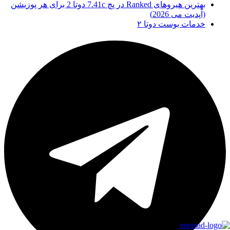
بهترین هیروهای Ranked در پچ 7.41c دوتا 2 برای هر پوزیشن
(آپدیت می 2026)
خدمات بوست دوتا ۲