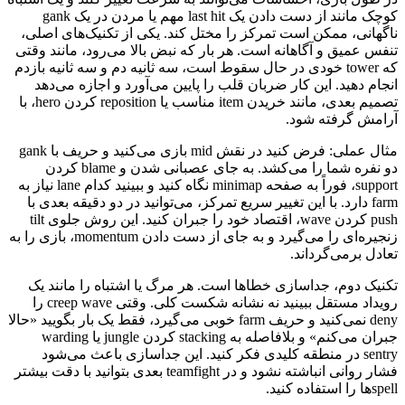
کوچک مانند از دست دادن یک last hit مهم یا مردن در یک gank
ناگهانی، ممکن است تمرکز را مختل کند. یکی از تکنیک‌های اصلی،
تنفس عمیق و آگاهانه است. هر بار که نبض بالا می‌رود، مانند وقتی
که tower خودی در حال سقوط است، سه ثانیه دم و سه ثانیه بازدم
انجام دهید. این کار ضربان قلب را پایین می‌آورد و اجازه می‌دهد
تصمیم بعدی، مانند خریدن item مناسب یا reposition کردن hero، با
آرامش گرفته شود.
مثال عملی: فرض کنید در نقش mid بازی می‌کنید و حریف با gank
دو نفره شما را می‌کشد. به جای عصبانی شدن و blame کردن
support، فوراً به صفحه minimap نگاه کنید و ببینید کدام lane نیاز به
farm دارد. با این تغییر سریع تمرکز، می‌توانید در دو دقیقه بعدی با
push کردن wave، اقتصاد خود را جبران کنید. این روش جلوی tilt
زنجیره‌ای را می‌گیرد و به جای از دست دادن momentum، بازی را به
تعادل برمی‌گرداند.
تکنیک دوم، جداسازی خطاها است. هر مرگ یا اشتباه را مانند یک
رویداد مستقل ببینید نه نشانه شکست کلی. وقتی creep wave را
deny نمی‌کنید و حریف farm خوبی می‌گیرد، فقط یک بار بگویید «حالا
جبران می‌کنم» و بلافاصله به stacking کردن jungle یا warding
sentry در منطقه کلیدی فکر کنید. این جداسازی باعث می‌شود
فشار روانی انباشته نشود و در teamfight بعدی بتوانید با دقت بیشتر
spellها را استفاده کنید.