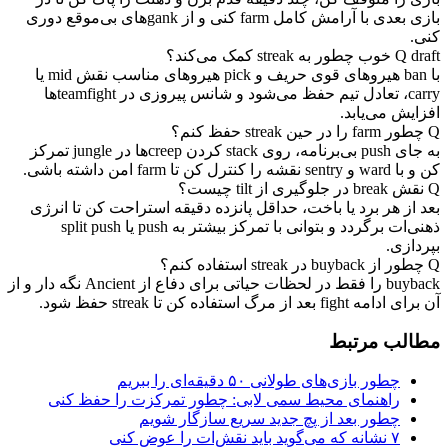
بازی بعدی با آرامش کامل farm کنی و از gankهای بی‌موقع دوری
کنی.
draft خوب چطور به streak کمک می‌کند؟
Q
با ban هیروهای قوی حریف و pick هیروهای مناسب نقش mid یا
carry، تعادل تیم حفظ می‌شود و شانس پیروزی در teamfightها
افزایش می‌یابد.
Q
چطور farm را در حین streak حفظ کنم؟
به جای push بی‌برنامه، روی stack کردن creepها در jungle تمرکز
کن و با ward و sentry نقشه را کنترل کن تا farm امن داشته باشی.
Q
نقش break در جلوگیری از tilt چیست؟
بعد از هر برد یا باخت، حداقل پانزده دقیقه استراحت کن تا انرژی
ذهنی‌ات برگردد و بتوانی با تمرکز بیشتر به push یا split push
بپردازی.
Q
چطور از buyback در streak استفاده کنم؟
buyback را فقط در لحظات حیاتی برای دفاع از Ancient نگه دار و از
آن برای ادامه fight بعد از مرگ استفاده کن تا streak حفظ شود.
مطالب مرتبط
چطور بازی‌های طولانی ۵۰ دقیقه‌ای را ببریم
راهنمای محیط سمی لابی: چطور تمرکزت را حفظ کنی
چطور بعد از پچ جدید سریع سازگار شویم
۷ نشانه که می‌گوید باید نقش‌ات را عوض کنی