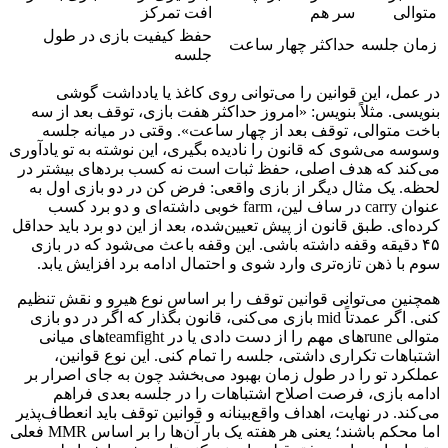
متوالی
سر هم
افت تمرکز
حفظ کیفیت بازی در طول
زمان جلسه
حداکثر چهار ساعت
جلسه
در عمل، این قوانین را می‌توانی روی کاغذ یا یادداشت گوشی
بنویسی. مثلاً بنویس: «امروز حداکثر هفت بازی، توقف بعد از سه
باخت متوالی، توقف بعد از چهار ساعت». وقتی در میانه جلسه
وسوسه می‌شوی که قانون را نادیده بگیری، این نوشته به تو یادآوری
می‌کند که هدف اصلی، حفظ ثبات است نه کسب بردهای بیشتر در
لحظه. یک مثال دیگر از بازی واقعی: فرض کن در دو بازی اول به
عنوان carry در ساف لین، farm خوبی داشته‌ای و دو برد کسب
کرده‌ای. طبق قانون از پیش تعیین‌شده، بعد از این دو برد باید حداقل
۴۵ دقیقه وقفه داشته باشی. این وقفه باعث می‌شود که در بازی
سوم با ذهن تازه‌تری وارد شوی و احتمال ادامه برد افزایش یابد.
همچنین می‌توانی قوانین توقف را بر اساس نوع هیرو و نقش تنظیم
کنی. اگر عمدتاً mid بازی می‌کنی، قانون بگذار که اگر در دو بازی
متوالی runeهای مهم را از دست دادی یا در teamfightهای میانی
اشتباهات تکراری داشتی، جلسه را تمام کنی. این نوع قوانین،
عملکرد تو را در طول زمان بهبود می‌بخشد چون به جای اصرار بر
ادامه بازی، فرصت اصلاح اشتباهات را در جلسه بعدی فراهم
می‌کند. در نهایت، اهداف واقع‌بینانه و قوانین توقف باید انعطاف‌پذیر
اما محکم باشند؛ یعنی هر هفته یک بار آن‌ها را بر اساس MMR فعلی