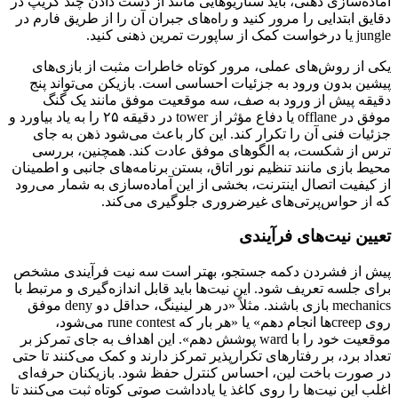
آماده‌سازی ذهنی، باید سناریوهایی مانند از دست دادن چند کریپ در
دقایق ابتدایی را مرور کنید و راه‌های جبران آن را از طریق فارم در
jungle یا درخواست کمک از ساپورت تمرین ذهنی کنید.
یکی از روش‌های عملی، مرور کوتاه خاطرات مثبت از بازی‌های
پیشین بدون ورود به جزئیات احساسی است. بازیکن می‌تواند پنج
دقیقه پیش از ورود به صف، سه موقعیت موفق مانند یک گنگ
موفق در offlane یا دفاع مؤثر از tower در دقیقه ۲۵ را به یاد بیاورد و
جزئیات فنی آن را تکرار کند. این کار باعث می‌شود ذهن به جای
ترس از شکست، به الگوهای موفق عادت کند. همچنین، بررسی
محیط بازی مانند تنظیم نور اتاق، بستن برنامه‌های جانبی و اطمینان
از کیفیت اتصال اینترنت، بخشی از این آماده‌سازی به شمار می‌رود
که از حواس‌پرتی‌های غیرضروری جلوگیری می‌کند.
تعیین نیت‌های فرآیندی
پیش از فشردن دکمه جستجو، بهتر است سه نیت فرآیندی مشخص
برای جلسه تعریف شود. این نیت‌ها باید قابل اندازه‌گیری و مرتبط با
mechanics بازی باشند. مثلاً «در هر لینینگ، حداقل دو deny موفق
روی creepها انجام دهم» یا «هر بار که rune contest می‌شود،
موقعیت خود را با ward پوشش دهم». این اهداف به جای تمرکز بر
تعداد برد، بر رفتارهای تکرارپذیر تمرکز دارند و کمک می‌کنند تا حتی
در صورت باخت لین، احساس کنترل حفظ شود. بازیکنان حرفه‌ای
اغلب این نیت‌ها را روی کاغذ یا یادداشت صوتی کوتاه ثبت می‌کنند تا