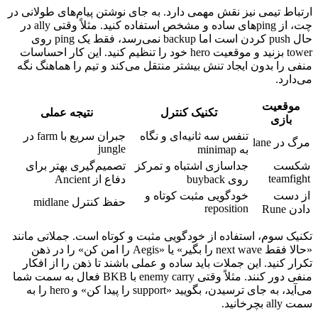
ارتباط تیمی نیز نقش مهمی دارد. به جای نوشتن پیام‌های طولانی در
چت، از pingهای ساده و مشخص استفاده کنید. مثلاً وقتی ally در
حال push کردن است اما backup نمی‌رسد، فقط یک ping روی
tower بزنید و موقعیت hero خود را تنظیم کنید. این کار احساسات
منفی را بدون ایجاد تنش بیشتر منتقل می‌کند و تیم را هماهنگ نگه
می‌دارد.
موقعیت
تکنیک کنترل
نتیجه عملی
بازی
تنفس سه ثانیه‌ای و نگاه
جبران سریع با farm در
مرگ در lane
jungle
به minimap
شکست
جداسازی اشتباه و تمرکز
تصمیم‌گیری بهتر برای
teamfight
روی buyback
دفاع از Ancient
از دست
خودگویی مثبت کوتاه و
حفظ کنترل midlane
reposition
دادن Rune
تکنیک سوم، استفاده از خودگویی مثبت و کوتاه است. جملاتی مانند
«حالا فقط next wave را بگیر» یا «Aegis را امن کن» را در ذهن
تکرار کنید. این جملات باید ساده و عملی باشند تا ذهن را از افکار
منفی دور کنند. مثلاً وقتی enemy carry با BKB فعال به سمت شما
می‌آید، به جای ترسیدن، بگویید «support را پیدا کن» و hero را به
سمت ally بچرخانید.