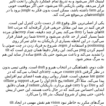
لینینگ آغاز می‌شود و به تدریج تمام عملکرد بازیکن را تحت تأثیر
قرار می‌دهد. وقتی بازیکنی tilt می‌شود، حتی اگر موقعیت خوبی
برای farm داشته باشد، ممکن است بدون فکر به jungle برود یا در
teamfightهای بی‌موقع شرکت کند.
یکی از اصلی‌ترین علل وقوع tilt، از دست دادن کنترل لین است.
فرض کنید در مید لین مقابل حریفی قرار گرفته‌اید که مرتب last
hitهای شما را deny می‌کند. پس از چند دقیقه، تعداد creepهای مرده
شما بسیار کمتر از حد عادی می‌شود و tower شما زیر فشار قرار
می‌گیرد. در این لحظه بسیاری از بازیکنان به جای تمرکز روی
positioning و استفاده از regen، شروع به فریاد زدن در چت صوتی یا
اسپم کردن ping می‌کنند. این رفتار دقیقاً همان چیزی است که tilt
را تشدید می‌کند و باعث می‌شود حتی یک gank ساده از ساید لین هم
به مرگ منجر شود.
علت دوم، ناهماهنگی در انتخاب هیرو و draft است. وقتی تیمی بدون
در نظر گرفتن counter pick حریف، carryای انتخاب می‌کند که در
late game ضعیف است، فشار روانی روی همه اعضای تیم افزایش
پیدا می‌کند. مثلاً اگر radiant پنج pick اول را صرف support و offlane
کند و Dire دو تا carry قوی بردارد، بازیکنان radiant از همان دقایق
ابتدایی احساس می‌کنند که در حال باخت هستند. این حس از پیش
باختن، حتی پیش از شروع لینینگ، بذر tilt را می‌کارد.
مرگ‌های مکرر به خاطر نبود vision هم نقش مهمی در ایجاد tilt