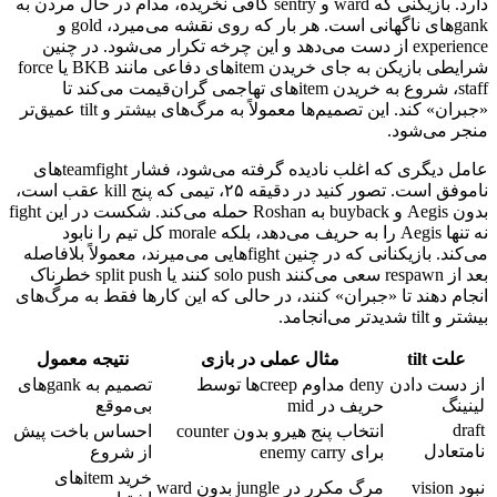
دارد. بازیکنی که ward و sentry کافی نخریده، مدام در حال مردن به
gankهای ناگهانی است. هر بار که روی نقشه می‌میرد، gold و
experience از دست می‌دهد و این چرخه تکرار می‌شود. در چنین
شرایطی بازیکن به جای خریدن itemهای دفاعی مانند BKB یا force
staff، شروع به خریدن itemهای تهاجمی گران‌قیمت می‌کند تا
«جبران» کند. این تصمیم‌ها معمولاً به مرگ‌های بیشتر و tilt عمیق‌تر
منجر می‌شود.
عامل دیگری که اغلب نادیده گرفته می‌شود، فشار teamfightهای
ناموفق است. تصور کنید در دقیقه ۲۵، تیمی که پنج kill عقب است،
بدون Aegis و buyback به Roshan حمله می‌کند. شکست در این fight
نه تنها Aegis را به حریف می‌دهد، بلکه morale کل تیم را نابود
می‌کند. بازیکنانی که در چنین fightهایی می‌میرند، معمولاً بلافاصله
بعد از respawn سعی می‌کنند solo push کنند یا split push خطرناک
انجام دهند تا «جبران» کنند، در حالی که این کارها فقط به مرگ‌های
بیشتر و tilt شدیدتر می‌انجامد.
علت tilt
مثال عملی در بازی
نتیجه معمول
از دست دادن
deny مداوم creepها توسط
تصمیم به gankهای
لینینگ
حریف در mid
بی‌موقع
draft
انتخاب پنج هیرو بدون counter
احساس باخت پیش
نامتعادل
برای enemy carry
از شروع
خرید itemهای
نبود vision
مرگ مکرر در jungle بدون ward