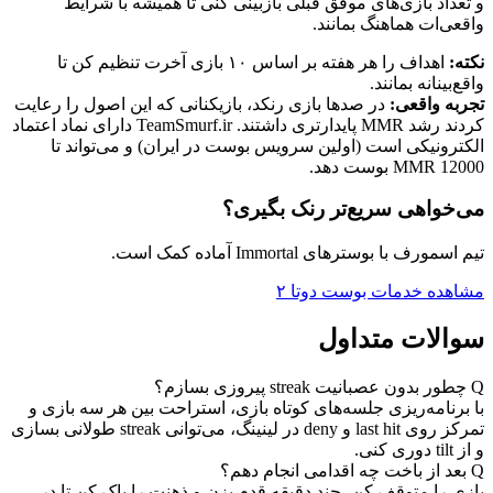
و تعداد بازی‌های موفق قبلی بازبینی کنی تا همیشه با شرایط
واقعی‌ات هماهنگ بمانند.
نکته:
اهداف را هر هفته بر اساس ۱۰ بازی آخرت تنظیم کن تا
واقع‌بینانه بمانند.
تجربه واقعی:
در صدها بازی رنکد، بازیکنانی که این اصول را رعایت
کردند رشد MMR پایدارتری داشتند. TeamSmurf.ir دارای نماد اعتماد
الکترونیکی است (اولین سرویس بوست در ایران) و می‌تواند تا
MMR 12000 بوست دهد.
می‌خواهی سریع‌تر رنک بگیری؟
تیم اسمورف با بوسترهای Immortal آماده کمک است.
مشاهده خدمات بوست دوتا ۲
سوالات متداول
Q
چطور بدون عصبانیت streak پیروزی بسازم؟
با برنامه‌ریزی جلسه‌های کوتاه بازی، استراحت بین هر سه بازی و
تمرکز روی last hit و deny در لینینگ، می‌توانی streak طولانی بسازی
و از tilt دوری کنی.
Q
بعد از باخت چه اقدامی انجام دهم؟
بازی را متوقف کن، چند دقیقه قدم بزن و ذهنت را پاک کن تا در