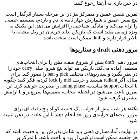
در حین بازی به آن‌ها رجوع کنند.
تمرین تنفس عمیق و متمرکز نیز در این مرحله بسیار اثرگذار است.
پنج نفس عمیق با شمارش چهار ثانیه‌ای دم و بازدم، سیستم عصبی
را آرام می‌کند و آمادگی شناختی را افزایش می‌دهد. این تکنیک به
ویژه زمانی مفید است که بازیکن بداند حریفان در رنک مشابه یا
بالاتر قرار دارند و draft ممکن است سخت باشد.
مرور ذهنی draft و سناریوها
مرور ذهنی draft پیش از شروع صف، ذهن را برای انتخاب‌های
منطقی آماده می‌کند. بازیکن می‌تواند پنج هیرو اصلی carry خود را
در نظر بگیرد و سناریوهای مختلف pick و ban را تصور کند. برای
مثال، اگر radiant هستید و حریف mid را lock کرده، فکر کنید چگونه
با انتخاب support مناسب، laning phase را مدیریت خواهید کرد. این
تمرین باعث می‌شود در لحظه انتخاب، تصمیم‌ها سریع‌تر و با آرامش
بیشتری گرفته شود.
نکته:
هر شب پیش از خواب، یک جلسه کوتاه پنج دقیقه‌ای برای
مرور نیت‌های فرآیندی روز بعد انجام دهید تا این عادت در ذهن تثبیت
شود.
در نهایت، آماده‌سازی ذهنی باید شامل پذیرش این واقعیت باشد که
هر جلسه ممکن است ترکیبی از برد و باخت باشد. با تمرکز بر