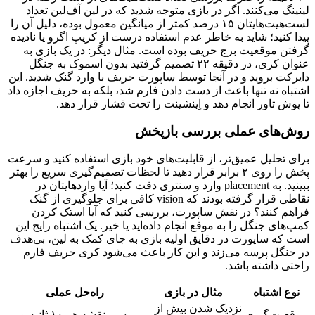
لینینگ می‌کنند. اگر در بازی متوجه شدید که در لین آف‌لین تعداد
لست‌هیت‌هایتان ۱۵ درصد کمتر از میانگین معمول بوده، دلیل آن را
پیدا کنید؛ شاید به خاطر عدم استفاده درست از کریپ اگرو یا نادیده
گرفتن موقعیت برج حریف بوده است. مثال دیگر: در یک بازی به
عنوان کری، در دقیقه ۲۲ تصمیم گرفتید بدون اسموک به جنگل
دایرکت بروید و در آنجا توسط ساپورت حریف با وارد گنک شدید. این
اشتباه نه تنها باعث از دست دادن فارم شد، بلکه به حریف اجازه داد
تا پوش تاور انجام دهد و اِینشینت را تحت فشار قرار دهد.
روش‌های عملی بررسی بازپخش
برای تحلیل عمیق‌تر، از قابلیت‌های خود بازی استفاده کنید و سرعت
پخش را روی ۲ برابر قرار دهید تا لحظات تصمیم‌گیری سریع را بهتر
ببینید. به placement وارد و سنتری دقت کنید؛ آیا واردهایتان در
نقاطی قرار گرفته بودند که vision کافی برای جلوگیری از گنک
فراهم کنند؟ در نقش ساپورت، بررسی کنید که آیا استک کردن
کمپ‌های جنگل را به موقع انجام داده‌اید یا خیر. یک اشتباه رایج این
است که ساپورت در دقایق اولیه بازی به جای کمک به لین، بی‌هدف
در جنگل پرسه می‌زند و این کار باعث می‌شود کری حریف فارم
راحتی داشته باشد.
نوع اشتباه
مثال در بازی
راه‌حل عملی
نزدیک شدن بیش از
موقعیت‌گیری
بررسی نقشه هر ۱۰ ثانیه و