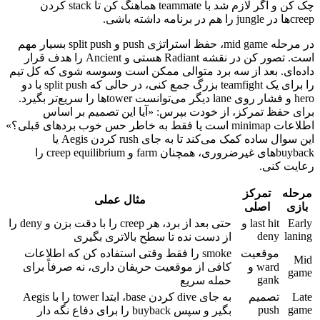
چک کن و اگر لازم شد با teammate هماهنگ کن تا stack کردن
creepها در jungle را هم در برنامه داشته باشی.
در مرحله mid game، حفظ استراتژی push و split push بسیار مهم
است. تصور کن در نقشه Radiant هستی و Ancient را هدف قرار
داده‌ای. بعد از سه برد متوالی ممکن است وسوسه شوی که کل تیم
را برای یک teamfight بزرگ جمع کنی، در حالی که split push با دو
hero و فشار روی lane دیگر می‌توانست towerها را سریع‌تر بگیرد.
برای حفظ تمرکز، از خودت بپرس: «آیا این تصمیم بر اساس
اطلاعات minimap است یا فقط به خاطر حس خوب بردهای قبلی؟»
این سوال ساده کمک می‌کند تا به جای rush کردن Aegis یا
buybackهای غیرضروری، همچنان farm و creep equilibrium را
رعایت کنی.
مرحله
تمرکز
مثال عملی
بازی
اصلی
Early
last hit و
حتی بعد از برد، هر creep را با دقت بزن و deny را
deny
laning
از دست نده تا سطح بالاتری بگیری
موقعیت
smoke را فقط وقتی استفاده کن که اطلاعات
Mid
ward و
کافی از موقعیت حریفان داری، نه صرفاً برای
game
gank
حمله سریع
Late
تصمیم
به جای dive کردن base، ابتدا tower را با Aegis
push
game
بگیر و سپس buyback را برای دفاع نگه دار