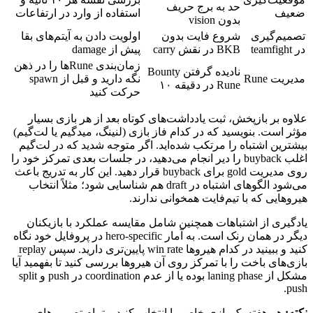
حد به برج حریف
ضعیف
استفاده از وارد در ارتفاعات
بدون vision
تصمیم‌گیری
شروع فایت بدون
اولویت دادن به آیتم‌های بقا
در teamfight
BKB در نقش carry
پیش از damage
زمان‌بندی Runeها را در ذهن
نادیده گرفتن Bounty
مدیریت Rune
نگه دارید و قبل از spawn
Rune در دقیقه ۱۰
حرکت کنید
علاوه بر بازپخش، ثبت یادداشت‌های کوتاه بعد از هر بازی بسیار
مؤثر است. بنویسید که در کدام فاز بازی (لنینگ، میدگیم یا لت‌گیم)
بیشترین اشتباه را مرتکب شده‌اید. اگر متوجه شدید که در لت‌گیم
اغلب buyback را دیر انجام می‌دهید، در جلسات بعدی تمرکز خود را
روی مدیریت gold برای buyback قرار دهید. این کار به تدریج باعث
می‌شود الگوهای اشتباه در draft هم شناسایی شود؛ مثلاً انتخاب
هیروهایی که با تیم‌فایت همخوانی ندارند.
یادگیری از اشتباهات همچنین شامل مقایسه عملکرد با بازیکنان
دیگر در همان رنک است. به آمار hero-specific در پروفایل خود نگاه
کنید و ببینید در کدام هیروها win rate پایین‌تری دارید. سپس replay
بازی‌های باخت را با تمرکز روی آن هیروها بررسی کنید تا بفهمید آیا
مشکل از laning phase بوده یا از عدم coordination در push و split
push.
نکته:
هر هفته یک بازی خاص را انتخاب کنید و تمام تصمیم‌های