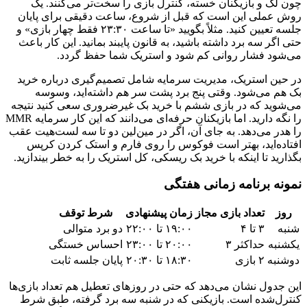
چون لگ و بازیکنان خسته، کنترل بازی را سخت‌تر می‌کنند. یک
روش عملی این است که قبل از شروع، ساعت دقیقی برای پایان
جلسه تعیین کنید. مثلاً بگویید «تا ساعت ۲۳:۳۰ فقط چهار بازی» و
حتی اگر سه برد داشته باشید، به قانون پایبند بمانید. این کار باعث
می‌شود فشار روانی کم شود و استریک شما حفظ گردد.
در حین استریک، مدیریت سرمایه شامل تصمیم‌گیری درباره خرید
بک هم می‌شود. وقتی پنج برد پشت سر هم داشته‌اید، وسوسه
می‌شوید که در بازی ششم با خرید بک غیرضروری سعی کنید نتیجه
را نگه دارید. اما بازیکنان حرفه‌ای می‌دانند که این کار سرمایه MMR
را هدر می‌دهد. به جای آن، اگر در مین‌لین دو تا سه لست‌هیت عقب
افتاده‌اید، بهتر است فوکوس را روی فارم و استک کردن کرپس
بگذارید تا اینکه با خرید بک ریسکی، کل استریک را به خطر بیندازید.
نمونه برنامه زمانی هفتگی
روز
تعداد بازی مجاز
زمان پیشنهادی
شرط توقف
شنبه
۳ تا ۴
۱۹:۰۰ تا ۲۲:۰۰
دو برد متوالی
یکشنبه
حداکثر ۳
۲۰:۰۰ تا ۲۳:۰۰
احساس خستگی
دوشنبه
۲ بازی
۱۸:۳۰ تا ۲۰:۳۰
پایان جلسه ثابت
این جدول نشان می‌دهد که حتی در روزهای تعطیل هم تعداد بازی‌ها
کنترل‌شده است. بازیکنی که در شنبه سه برد گرفته، طبق شرط