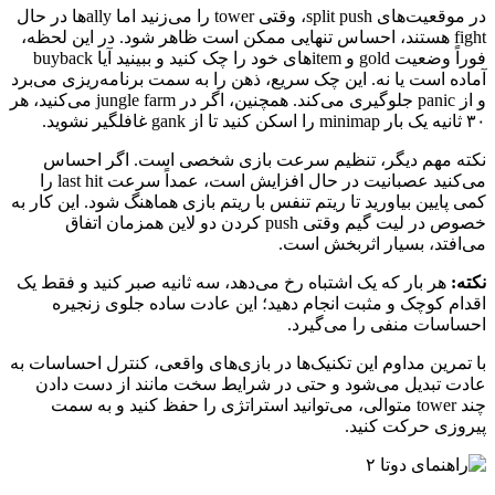
در موقعیت‌های split push، وقتی tower را می‌زنید اما allyها در حال
fight هستند، احساس تنهایی ممکن است ظاهر شود. در این لحظه،
فوراً وضعیت gold و itemهای خود را چک کنید و ببینید آیا buyback
آماده است یا نه. این چک سریع، ذهن را به سمت برنامه‌ریزی می‌برد
و از panic جلوگیری می‌کند. همچنین، اگر در jungle farm می‌کنید، هر
۳۰ ثانیه یک بار minimap را اسکن کنید تا از gank غافلگیر نشوید.
نکته مهم دیگر، تنظیم سرعت بازی شخصی است. اگر احساس
می‌کنید عصبانیت در حال افزایش است، عمداً سرعت last hit را
کمی پایین بیاورید تا ریتم تنفس با ریتم بازی هماهنگ شود. این کار به
خصوص در لیت گیم وقتی push کردن دو لاین همزمان اتفاق
می‌افتد، بسیار اثربخش است.
نکته:
هر بار که یک اشتباه رخ می‌دهد، سه ثانیه صبر کنید و فقط یک
اقدام کوچک و مثبت انجام دهید؛ این عادت ساده جلوی زنجیره
احساسات منفی را می‌گیرد.
با تمرین مداوم این تکنیک‌ها در بازی‌های واقعی، کنترل احساسات به
عادت تبدیل می‌شود و حتی در شرایط سخت مانند از دست دادن
چند tower متوالی، می‌توانید استراتژی را حفظ کنید و به سمت
پیروزی حرکت کنید.