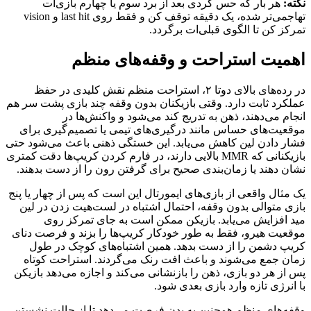
نکته:
هر بار که حس کردی بعد از برد سوم یا چهارم بازی‌ات
تهاجمی‌تر شده، یک دقیقه توقف کن و فقط روی last hit و vision
تمرکز کن تا الگوی قبلی‌ات برگردد.
اهمیت استراحت و وقفه‌های منظم
در رده‌های بالای دوتا ۲، استراحت منظم نقش کلیدی در حفظ
عملکرد ثابت دارد. وقتی بازیکنان بدون وقفه چند بازی پشت سر هم
انجام می‌دهند، ذهن به تدریج کند می‌شود و واکنش‌ها در
موقعیت‌های حساس مانند درگیری‌های تیمی یا تصمیم‌گیری برای
فشار دادن لین کاهش می‌یابد. این خستگی ذهنی باعث می‌شود حتی
بازیکنانی که MMR بالایی دارند، در فارم کردن کريپ‌ها دقت کمتری
نشان دهند یا زمان‌بندی صحیح برای گرفتن رون را از دست بدهند.
یک مثال واقعی از بازی‌های ایمورتال این است که پس از چهار یا پنج
بازی متوالی بدون وقفه، احتمال اشتباه در لست‌هیت زدن در لین
مید افزایش می‌یابد. بازیکن ممکن است به جای تمرکز روی
موقعیت هیرو، فقط به طور خودکار کريپ‌ها را بزند و فرصت دنای
کريپ دشمن را از دست بدهد. همین اشتباه‌های کوچک در طول
زمان جمع می‌شوند و باعث افت رنک می‌گردند. استراحت کوتاه
پس از هر دو بازی، ذهن را بازنشانی می‌کند و اجازه می‌دهد بازیکن
با انرژی تازه وارد بازی بعدی شود.
وقفه‌های منظم همچنین به بدن فرصت می‌دهد تا از حالت نشستن