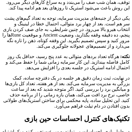
توقف، همان شب صف را می‌بندد و به سراغ کارهای دیگر می‌رود.
این روش باعث می‌شود استریک تا روزهای بعد هم ادامه پیدا کند.
یکی دیگر از جنبه‌های مدیریت سرمایه، توجه به تعداد گیم‌های پشت
سر هم است. بعد از چهار برد متوالی، احتمال خطا در لینینگ و
انتخاب هیرو بالا می‌رود. در چنین شرایطی، به جای صف کردن بازی
پنجم، ده دقیقه وقفه بگذارید، وضعیت Ancient و موقعیت Runeها را
مرور کنید و سپس تصمیم بگیرید. این وقفه کوتاه، ذهن را تازه نگه
می‌دارد و از تصمیم‌های عجولانه جلوگیری می‌کند.
نکته:
هرگاه تعداد بردهای متوالی به عدد پنج رسید، حداقل یک روز
کامل فاصله بیندازید. این کار سرمایه زمانی شما را حفظ می‌کند و
احتمال ادامه استریک در جلسه بعدی را افزایش می‌دهد.
در نهایت، ثبت زمان دقیق هر جلسه در یک دفترچه ساده، کمک
بزرگی به مدیریت سرمایه می‌کند. بعد از هر هفته، تعداد کل بازی‌ها
و میانگین برد را بررسی کنید. اگر متوجه شدید که بعد از ساعت
خاصی، نرخ برد افت می‌کند، همان بازه زمانی را از برنامه حذف
کنید. این تحلیل ساده، پایه محکمی برای ساختن استریک‌های طولانی
بدون افتادن در دام تیلت فراهم می‌آورد.
تکنیک‌های کنترل احساسات حین بازی
در طول بازی، احساسات می‌توانند به سرعت تغییر کنند و یک اشتباه