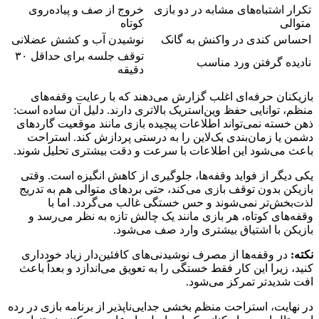
تکرار اشتباه‌های مشابه در دو بازی
خروج از صف و پیاده‌روی
متوالی
کوتاه
احساس کندی در واکنش به گانک
نوشیدن آب و کشش عضلانی
توقف جلسه برای حداقل ۳۰
نادیده گرفتن ورد مناسب
دقیقه
بازیکنان حرفه‌ای اغلب گزارش می‌دهند که با رعایت وقفه‌های
منظم، توانایی حفظ وین‌استریک بالاتری دارند. دلیل آن ساده است:
ذهن خسته نمی‌تواند اطلاعات پیچیده بازی مانند موقعیت گاردهای
دشمن یا زمان‌بندی بک‌لاین را به درستی پردازش کند. استراحت
باعث می‌شود این اطلاعات با سرعت و دقت بیشتری تحلیل شوند.
یکی دیگر از فواید وقفه‌ها، جلوگیری از کاهش انگیزه است. وقتی
بازیکن بدون توقف بازی می‌کند، حتی بردهای متوالی هم به تدریج
لذت‌بخش‌تر نمی‌شوند و حس خستگی غالب می‌گردد. اما با
وقفه‌های کوتاه، هر بازی مانند یک چالش تازه به نظر می‌رسد و
بازیکن با اشتیاق بیشتری وارد صف می‌شود.
نکته:
در وقفه‌ها از مصرف نوشیدنی‌های کافئین‌دار زیاد خودداری
کنید، زیرا این کار فقط خستگی را به تعویق می‌اندازد و بعداً باعث
افت شدیدتر تمرکز می‌شود.
در نهایت، استراحت منظم بخشی جدایی‌ناپذیر از برنامه بازی در رده