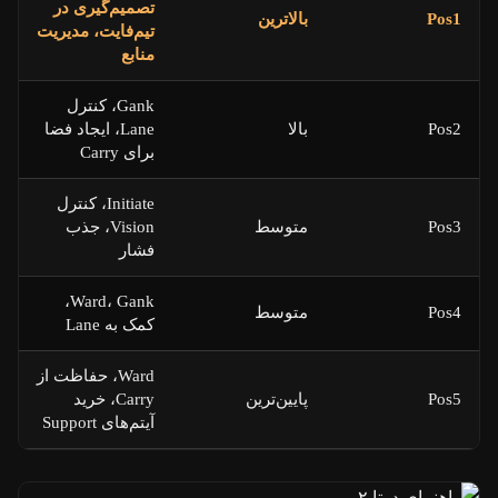
تصمیم‌گیری در
Pos1
بالاترین
تیم‌فایت، مدیریت
منابع
Gank، کنترل
Pos2
بالا
Lane، ایجاد فضا
برای Carry
Initiate، کنترل
Pos3
متوسط
Vision، جذب
فشار
Ward، Gank،
Pos4
متوسط
کمک به Lane
Ward، حفاظت از
Pos5
پایین‌ترین
Carry، خرید
آیتم‌های Support