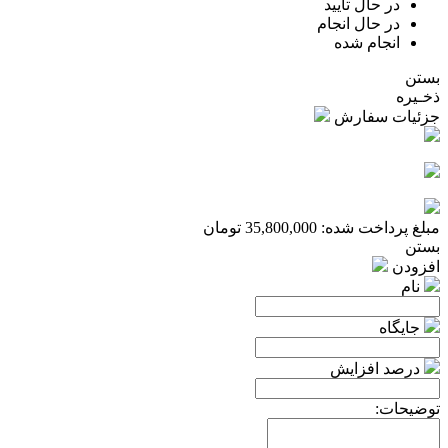
در حال تایید
در حال انجام
انجام شده
بستن
ذخـیره
جزئیات سفارش
مبلغ پرداخت شده:
35,800,000
تومان
بستن
افزودن
نام
جایگاه
درصد افزایش
توضیحات: