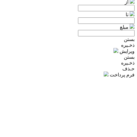
از
تا
مبلغ
بستن
ذخـیره
ویرایش
بستن
ذخـیره
حـذف
فرم پرداخت