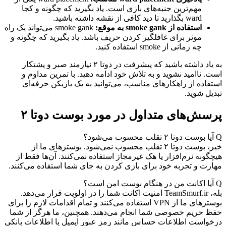
مهم‌ترین جنبه‌های بازی است. یاد بگیرید که چگونه و کجا
ward بگذارید تا دید کافی از نقشه داشته باشید.
استفاده از smoke gank به موقع:
smoke gank می‌تواند یک راه
موثر برای غافلگیر کردن حریف باشد. یاد بگیرید که چگونه و
چه زمانی از smoke استفاده کنید.
به یاد داشته باشید که پیشرفت در دوتا ۲ نیازمند صبر و پشتکار
است. ناامید نشوید و به تلاش خود ادامه دهید. با تمرین مداوم و
استفاده از راهکارهای مناسب، می‌توانید به یک بازیکن حرفه‌ای
تبدیل شوید.
پرسش‌های متداول در مورد بوست دوتا ۲
Q
آیا بوست دوتا ۲ تقلب محسوب می‌شود؟
خیر، بوست دوتا ۲ تقلب محسوب نمی‌شود. بوسترهای ما از
هیچگونه نرم‌افزار یا هک غیرمجاز استفاده نمی‌کنند. آن‌ها فقط از
مهارت و تجربه خود برای بازی کردن به جای شما استفاده می‌کنند.
Q
آیا اکانت من در هنگام بوست امن است؟
بله، TeamSmurf.ir امنیت اکانت شما را در اولویت قرار می‌دهد.
بوسترهای ما از VPN استفاده می‌کنند و تمام اقدامات لازم را برای
حفظ حریم خصوصی شما انجام می‌دهند. همچنین، ما هرگز از شما
درخواست اطلاعات حساس مانند رمز عبور ایمیل یا اطلاعات بانکی