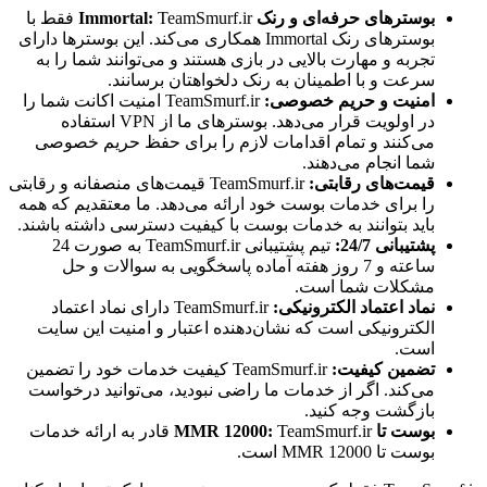
بوسترهای حرفه‌ای و رنک Immortal:
TeamSmurf.ir فقط با
بوسترهای رنک Immortal همکاری می‌کند. این بوسترها دارای
تجربه و مهارت بالایی در بازی هستند و می‌توانند شما را به
سرعت و با اطمینان به رنک دلخواهتان برسانند.
امنیت و حریم خصوصی:
TeamSmurf.ir امنیت اکانت شما را
در اولویت قرار می‌دهد. بوسترهای ما از VPN استفاده
می‌کنند و تمام اقدامات لازم را برای حفظ حریم خصوصی
شما انجام می‌دهند.
قیمت‌های رقابتی:
TeamSmurf.ir قیمت‌های منصفانه و رقابتی
را برای خدمات بوست خود ارائه می‌دهد. ما معتقدیم که همه
باید بتوانند به خدمات بوست با کیفیت دسترسی داشته باشند.
پشتیبانی 24/7:
تیم پشتیبانی TeamSmurf.ir به صورت 24
ساعته و 7 روز هفته آماده پاسخگویی به سوالات و حل
مشکلات شما است.
نماد اعتماد الکترونیکی:
TeamSmurf.ir دارای نماد اعتماد
الکترونیکی است که نشان‌دهنده اعتبار و امنیت این سایت
است.
تضمین کیفیت:
TeamSmurf.ir کیفیت خدمات خود را تضمین
می‌کند. اگر از خدمات ما راضی نبودید، می‌توانید درخواست
بازگشت وجه کنید.
بوست تا MMR 12000:
TeamSmurf.ir قادر به ارائه خدمات
بوست تا MMR 12000 است.