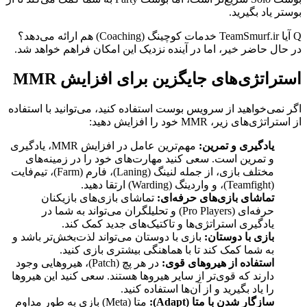
بوستر یاد بگیرید.
Q
آیا TeamSmurf.ir خدمات کوچینگ (Coaching) هم ارائه می‌دهد؟
در حال حاضر خیر، اما در آینده نزدیک این امکان فراهم خواهد شد.
استراتژی‌های جایگزین برای افزایش MMR
اگر نمی‌خواهید از سرویس بوست استفاده کنید، می‌توانید با استفاده
از استراتژی‌های زیر، MMR خود را افزایش دهید:
یادگیری و تمرین:
مهم‌ترین عامل در افزایش MMR، یادگیری
و تمرین است. سعی کنید مهارت‌های خود را در زمینه‌های
مختلف بازی، از جمله لنینگ (Laning)، فارم (Farm)، تیم‌فایت
(Teamfight)، و واردینگ (Warding) ارتقا دهید.
تماشای بازی‌های حرفه‌ای:
تماشای بازی‌های بازیکنان
حرفه‌ای (Pro Players) و تحلیلگران می‌تواند به شما در
یادگیری استراتژی‌ها و تاکتیک‌های جدید کمک کند.
بازی با دوستان:
بازی با دوستان می‌تواند لذت‌بخش‌تر باشد و
به شما کمک کند تا با هماهنگی بیشتری بازی کنید.
استفاده از هیروهای قوی:
در هر پچ (Patch)، هیروهایی وجود
دارند که قوی‌تر از سایر هیروها هستند. سعی کنید این هیروها
را یاد بگیرید و از آن‌ها استفاده کنید.
سازگار شدن با متا (Adapt):
متا (Meta) بازی به طور مداوم