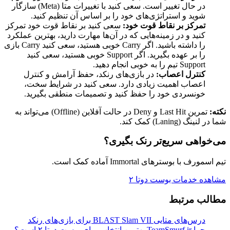
در حال تغییر است. سعی کنید با تغییرات متا (Meta) سازگار
شوید و استراتژی‌های خود را بر اساس آن تنظیم کنید.
تمرکز بر نقاط قوت خود:
سعی کنید بر نقاط قوت خود تمرکز
کنید و در زمینه‌هایی که در آن‌ها مهارت دارید، بهترین عملکرد
را داشته باشید. اگر Carry خوبی هستید، سعی کنید Carry بازی
را بر عهده بگیرید. اگر Support خوبی هستید، سعی کنید
Support تیم را به خوبی انجام دهید.
کنترل اعصاب:
در بازی‌های رنکد، حفظ آرامش و کنترل
اعصاب اهمیت زیادی دارد. سعی کنید در شرایط سخت،
خونسردی خود را حفظ کنید و تصمیمات منطقی بگیرید.
نکته:
تمرین Last Hit و Deny در حالت آفلاین (Offline) می‌تواند به
شما در لنینگ (Laning) کمک کند.
می‌خواهی سریع‌تر رنک بگیری؟
تیم اسمورف با بوسترهای Immortal آماده کمک است.
مشاهده خدمات بوست دوتا ۲
مطالب مرتبط
درس‌های متایی BLAST Slam VII برای بازی‌های رنکد
چرا TeamSmurf.ir بهترین انتخاب برای بوست دوتا ۲ است؟