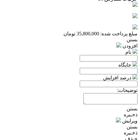
مبلغ پرداخت شده:
35,800,000
تومان
بستن
افزودن
نام
جایگاه
درصد افزایش
توضیحات:
بستن
ذخـیره
ویرایش
بستن
ذخـیره
حـذف