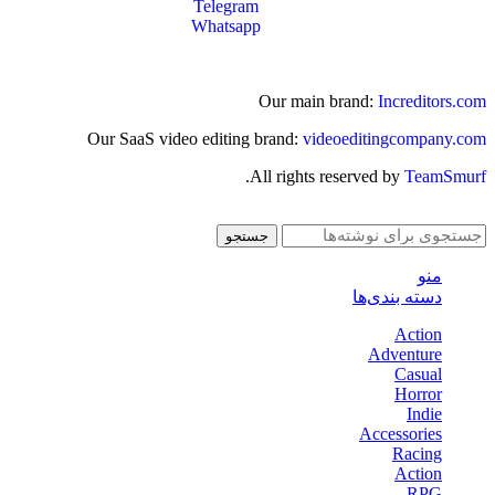
Telegram
Whatsapp
Our main brand:
Increditors.com
Our SaaS video editing brand:
videoeditingcompany.com
.
All rights reserved by
TeamSmurf
جستجو
منو
دسته بندی‌ها
Action
Adventure
Casual
Horror
Indie
Accessories
Racing
Action
RPG