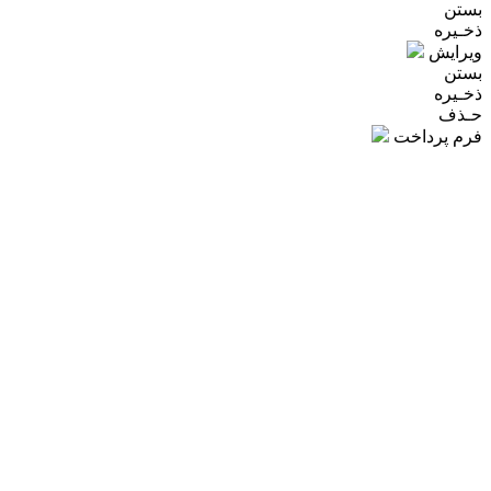
بستن
ذخـیره
ویرایش
بستن
ذخـیره
حـذف
فرم پرداخت