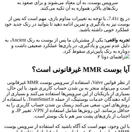
سرویس بوست، به آن معتاد می‌شوند و برای صعود به
رنک‌های بالاتر، همواره به آن تکیه می‌کنند.
در پچ 7.41c، با توجه به تغییرات مداوم بازی، مهم است که پس از
بوست نیز به یادگیری و تمرین ادامه دهید تا بتوانید در رنک جدید خود
عملکرد خوبی داشته باشید.
تجربه واقعی:
یکی از مشتریان ما پس از بوست به رنک Ancient، به
دلیل عدم تمرین و یادگیری، در بازی‌ها عملکرد ضعیفی داشت و
دوباره به رنک پایین‌تری سقوط کرد.
آیا بوست MMR غیرقانونی است؟
از نظر قوانین Valve، استفاده از سرویس بوست MMR غیرقانونی
است و می‌تواند منجر به بن شدن حساب کاربری شود. با این حال،
بسیاری از بازیکنان از این سرویس‌ها استفاده می‌کنند و بسیاری از
ارائه دهندگان خدمات بوستینگ، از جمله TeamSmurf.ir، با استفاده از
روش‌های امن، سعی می‌کنند ریسک بن شدن حساب کاربری را به
حداقل برسانند. این روش‌ها شامل استفاده از VPN، تغییر IP، و
اجتناب از بازی‌های پشت سر هم با یک بوستر است.
با این وجود، مهم است که آگاه باشید که استفاده از سرویس بوست
MMR همواره با ریسک همراه است و باید قبل از استفاده از این