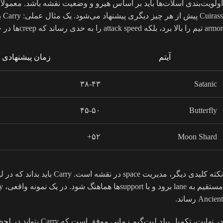
armor تیم را بالا برد، بلکه attack speed را به حدی رساند که creepها در چند ثانیه پاک می‌شدند.
آیتم
زمان پیشنهادی 
۳۸-۴۳
Satanic
۴۵-۵۰
Butterfly
۵۲+
Moon Shard
Ancient رساند.