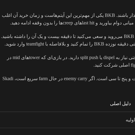
در میدگیم که معمولاً از دقیقه پانزده تا سی جریان دارد، Carry باید روی خرید آیتم‌هایی تمرکز کند که هم بقا را بالا ببرند و هم در teamfight اثرگذار باشند. BKB یکی از مهم‌ترین این آیتم‌هاست و زمان خرید آن اغلب
مثال عملی: فرض کنید در نقش Radiant هستید و حریف سه hero با stun قوی دارد. در این حالت، بعد از تکمیل دو آیتم اولیه، مستقیم به سمت BKB می‌روید و سعی می‌کنید تا دقیقه بیست و یک آن را داشته باشید.
آیتم بعدی که در میدگیم Carry اهمیت دارد Manta Style است. زمان مناسب خرید آن معمولاً دقیقه بیست تا بیست و شش است، به‌خصوص وقتی نیاز به dispel یا split push دارید. در بازی‌ای که towerهای mid در
Skadi هم در میدگیم برای Carryهایی که به کند کردن دشمن نیاز دارند، گزینه خوبی است. زمان خرید آن اغلب بعد از BKB و حدود دقیقه بیست و پنج تا سی است. اگر enemy carry در حال farm سریع است، Skadi
دلیل اصلی