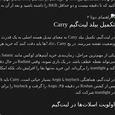
کنید که تا دقیقه بیست و دو حداقل BKB را داشته باشید و بعد از آن به سراغ Manta یا Skadi بروید تا build شما در میدگیم کامل و اثربخش باشد.
تکمیل بیلد لیت‌گیم Carry
در لیت‌گیم، تکمیل بیلد Carry به معنای تبدیل ه
وضعیت نقشه می‌رسد. در پچ 7.41c، Carryها باید دقت کنند که خرید هر قطعه جدید مستقیماً بر سرعت push و بقا در teamfight تأثیر بگذارد.
کند و teamfight را برگرداند. این خرید نه‌تنها بقا را افزایش داد، بلکه امکان split push را هم فراهم کرد.
در teamfight شرکت کند.
اولویت اسلات‌ها در لیت‌گیم