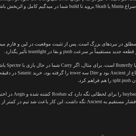
سته اصلی به یک قدرت مطلق در نبردهای بزرگ است. پس از تثبیت موقعیت در لین و ف