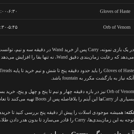
:۰۰-۶:۳۰
Gloves of Haste
:۳۰-۵:۴۵
Orb of Venom
در یک بازی نمونه، Carry پس از خر
می‌دهد که رعایت زمان‌بندی دقیق Wand، نه تنها بقا را افزایش می‌دهد بلکه فرصت بیشتری برای ضربه‌زنی فراهم می‌کند.
آنکه نیاز به بازگشت مکرر به fountain باشد.
بسیاری از Carryها این آیتم را بلافاصله پس از Boots تهیه می‌کنند تا تعادل بین تحرک و کنترل حریف حفظ شود.
نکته:
همیشه موجودی اسلات را پیش از دقیقه پنج بررسی کنید تا خریدها
توجه به این زمان‌بندی‌ها، Carry را قادر می‌سازد تا بدون هدر دادن طلا، لین را تحت کنترل نگه دارد و برای مراحل بعدی آماده‌تر شود. هر ثانیه تأخیر یا عجله در این purchases، مستقیماً بر نتیجه لینینگ اثر می‌گذارد.