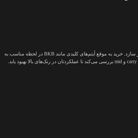
در پچ 7.41c دوتا ۲، زمان‌بندی دقیق آیتم‌ها برای carry و mid می‌تواند سرنوشت بازی را به کلی دگرگون کند و راه را برای سلطه بر نقشه هموار سازد. خرید به موقع آیتم‌های کلیدی مانند BKB در لحظه مناسب به