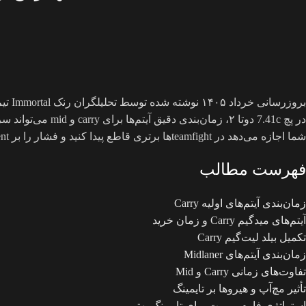
بروزرسانی خرداد ۱۴۰۵
نوشته شده توسط تحلیلگران رنک Immortal تیم اسمورف
شما اجازه می‌دهد در teamfightها برتری قاطع پیدا کنید و فشار را بر Ancient حریف افزایش دهید. این مقاله بهترین timingها را برای نقش‌های carry و mid بررسی می‌کند تا عملکردتان در رنک‌های بالا بهبود یابد.
فهرست مطالب
زمان‌بندی آیتم‌های اولیه Carry
آیتم‌های میدگیم Carry و زمان خرید
تکمیل بیلد لیت‌گیم Carry
زمان‌بندی آیتم‌های Midlaner
تفاوت‌های زمانی Carry و Mid
تأثیر مچ‌آپ و هیروها بر تایمینگ
استراتژی فارم و روت برای تایمینگ بهتر