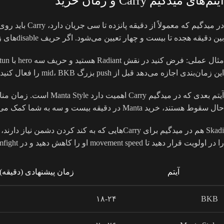
آیتم‌های میدگیم Carry و زمان خرید
بین دقیقه هجده تا بیست و چهار تعیین می‌شود. اگر حریف disableهای زنجیره‌ای دارد، بهتر است BKB را زودتر تمام کنید تا بتوانید در fightهای میانی دوام بیاورید و last hitهای creepها را بدون وقفه ادامه دهید.
این زمان‌بندی اجازه می‌دهد قبل از push بزرگ mid، BKB را فعال کنید و از spellها عبور کنید. اگر farm شما خوب پیش رفته باشد، می‌توانید حتی دقیقه نوزده BKB را تمام کنید و بلافاصله با teamfight وارد شوید.
حال سقوط هستند، خرید Manta در دقیقه بیست و سه به شما کمک می‌کند تا illusionها را برای farm و فشار همزمان بفرستید و خودتان در fight اصلی شرکت کنید.
را در اولویت قرار دهید تا movement speed او را کاهش دهید و در teamfight برتری ایجاد کنید.
آیتم
زمان پیشنهادی (دقیقه)
۱۸-۲۴
BKB