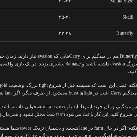
۲۰-۲۶
Manta Style
۲۵-۳۰
Skadi
۲۲-۲۸
Butterfly
کنید.
میدگیم Carry اغلب در fightها burst می‌شود. از طرف دیگر، اگر lane شما امن است و farm خوبی دارید، می‌توانید Manta را زودتر بگیرید تا split push را شروع کنید و towerهای حریف را تحت فشار قرار دهید.
را شروع کنید. این کار باعث می‌شود farm شما مختل نشود و همزمان item timing شما حفظ شود. همیشه به deny creepها توجه کنید تا gold و experience را از دست ندهید و بتوانید به زمان‌بندی مورد نظر برسید.
نکته:
اگر در حال farm در lane هستید و دشمنان نزدیک tower شما هستند، BKB را حتی با تأخیر دو دقیقه هم تمام کنید تا در fight ناگهانی زنده بمانید.