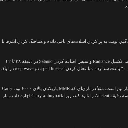
ارم میدگیم، نوبت به پر کردن اسلات‌های باقی‌مانده و هماهنگ کردن آیتم‌ها با
یکی از مهم‌ترین مراحل، زمان‌بندی خرید آیتم‌های لوکس مانند Satanic یا Butterfly است. برای مثال، اگر Carry شما در حال بازی با Spectre باشد، تکمیل Radiance و سپس اضافه کردن Satanic در دقیقه ۳۸ تا ۴۲
می‌تواند نقطه عطف باشد. در یک بازی نمونه، وقتی Radiant در حال دفاع از Ancient بود و Dire سه tower را گرفته بود، خرید Satanic در دقیقه ۴۰ باعث شد Carry با فعال کردن spell lifesteal، دو creep wave را پاک
در لیت‌گیم، هماهنگی buyback با Aegis بسیار حیاتی است. Carry باید buyback را برای لحظاتی نگه دارد که Roshan کشته شده و Aegis در اختیار تیم است. مثلاً در بازی‌ای که MMR بازیکنان بالای ۶۰۰۰ بود، Carry
پس از کشتن Roshan در دقیقه ۴۵، Aegis را گرفت و buyback را برای فشار مستقیم به Ancient نگه داشت. این کار باعث شد تیم در کمتر از سه دقیقه Ancient را نابود کند، زیرا buyback به Carry اجازه داد دو بار