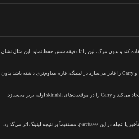
دو نفره حریف استفاده کند و بدون مرگ، لین را تا دقیقه شش حفظ نماید. این مثال نشان
Gloves of Haste را باید حدود دقیقه پنج تا شش و نیم خرید تا پایه Power Treads آماده شود. این خرید زودهنگام، سرعت حمله را بهبود می‌بخشد و Carry را قادر می‌سازد در لینینگ، فارم مداوم‌تری داشته باشد بدون
Orb of Venom نیز در بازه دقیقه چهار و نیم تا پنج و چهل و پنج، خرید بسیار مفیدی است. این آیتم در تعقیب حریفان کم‌تحرک، کاهش سرعت ایجاد می‌کند و Carry را در موقعیت‌های skirmish اولیه برتر می‌سازد.