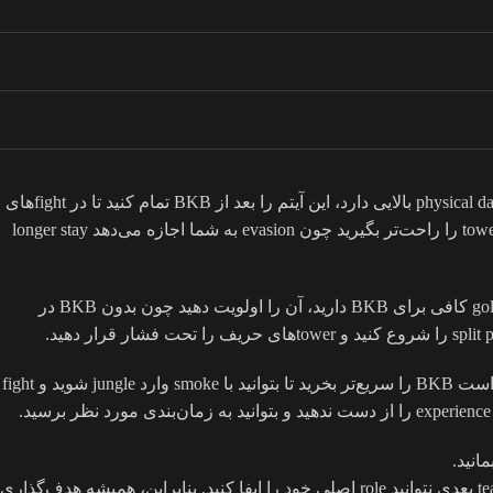
Butterfly هم در میدگیم برای Carryهایی که evasion نیاز دارند، زمان خریدش بین دقیقه بیست و دو تا بیست و هشت است. وقتی حریف physical damage بالایی دارد، این آیتم را بعد از BKB تمام کنید تا در fightهای
بزرگ evasion داشته باشید و damage بیشتری بزنید. در یک بازی واقعی، اگر minute بیست و چهار Butterfly را بگیرید، می‌توانید در push بعدی tower را راحت‌تر بگیرید چون evasion به شما اجازه می‌دهد longer stay
نکته عملی این است که همیشه قبل از شروع fight بزرگ، وضعیت gold خود را چک کنید و ببینید کدام آیتم را می‌توانید سریع‌تر تمام کنید. اگر gold کافی برای BKB دارید، آن را اولویت دهید چون بدون BKB در
در میدگیم، زمان خرید آیتم‌ها باید با وضعیت map همخوانی داشته باشد. مثلاً اگر enemy team در حال stack کردن creepها در jungle است، بهتر است BKB را سریع‌تر بخرید تا بتوانید با smoke وارد jungle شوید و fight
در نهایت، هماهنگی بین farm و خرید آیتم در میدگیم Carry بسیار مهم است. هر دقیقه تأخیر در تمام کردن BKB می‌تواند باعث شود در teamfight بعدی نتوانید role اصلی خود را ایفا کنید. بنابراین، همیشه هدف‌گذاری