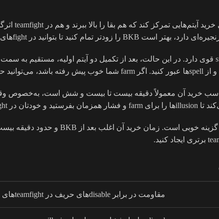
مقاومت در برابر disableهای حریف در teamfightهای اولیه