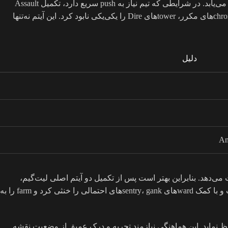
اولویت‌بندی اسلات‌ها باید بر اساس هیرو و وضعیت نقشه باشد. معمولاً اسلات ششم به آیتم‌هایی مانند Moon Shard یا Divine Rapier اختصاص می‌یابد. در شرایطی که تیم نیاز به push سریع دارد، تکمیل Assault
Cuirass پیش از هر چیز دیگری پیشنهاد می‌شود. یک مثال عملی: Carry با Faceless Void در دقیقه ۵۰، Assault Cuirass را تمام کرد و با chronosphereهای مکرر، towerهای Dire را یکی‌یکی نابود کرد. این آیتم نه‌تنها
دلیل
sp در نقشه است. Carry باید بداند که در لیت‌گیم، هر لحظه‌ای که در jungle می‌ماند، فرصت split push را از دست می‌دهد. بنابراین بهتر است پس از تکمیل دو آیتم اصلی لیت‌گیم،
مستقیم به lane برود و با supportها هماهنگ شود. در یک نمونه واقعی، Carry پس از خرید BKB دوم در دقیقه ۴۸، بدون معطلی به offlane رفت و با کمک wardهای sentry، gankهای احتمالی را خنثی کرد و farm را به
 تکمیل بیلد لیت‌گیم زمانی موفق است که Carry بتواند در لحظه مناسب از buyback و Aegis استفاده کند و فشار را روی Ancient حفظ نماید. این هماهنگی نیازمند تجربه و درک عمیق از وضعیت نقشه