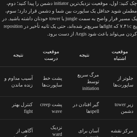
چک کنید: اول، موقعیت نزدیک‌ترین initiator دشمن را پیدا کنید؛ دوم،
مطمئن شوید حداقل یک ساپورت بین شما و دشمن قرار دارد؛ سوم،
یک مسیر فرار واضح به سمت jungle یا tower خودتان داشته باشید. در
پچ ۷.۴۱c که fightها سریع‌تر شده‌اند، حتی یک ثانیه تأخیر در reposition
کردن می‌تواند باعث شود Aegis از دست برود.
موقعیت
موقعیت
نتیجه
نتیجه
اشتباه
درست
مرگ سریع
جلوتر از
پشت خط
آسیب مداوم و
توسط
ساپورت‌ها
ساپورت‌ها
زنده ماندن
initiation
زیر tower
گیر افتادن در
پشت creep
کنترل بهتر
دشمن
spellها
wave
fight
نزدیک
مرکز نقشه
آسان برای
آگاهی از
ward