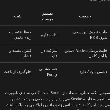
تصمیم
وضعیت
نتیجه
درست
فایت نزدیک لین سِیف،
حفظ اقتصاد و
ادامه فارم
بدون BKB
زنده ماندن
فایت نزدیک Ancient دشمن
شرکت در
کنترل نقشه و
با آیتم کامل
فایت
فشار
عقب‌نشینی
دشمن Aegis دارد
جلوگیری از باخت
و Push
سومین نکته عملی، استفاده از Smoke است. گاهی به جای تله‌پورت
مستقیم به فایت، Smoke می‌زنید و از راه مخفی به پشت دشمن
می‌روید. این کار نه تنها شانس زنده ماندن را بالا می‌برد، بلکه باعث