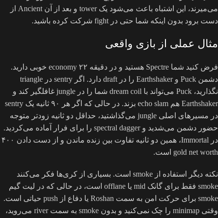
می‌میرند، این اشتباه باعث می‌شود یک tower و بعد از آن Ancient از
دست برود بدون اینکه شما حتی در fight شرکت کرده باشید.
مثال عملی از بازی واقعی
فرض کنید شما Spectre هستید و در دقیقه ۲۲ economy خوبی دارید.
دشمن Puck و Earthshaker را در draft دارد. اگر sentry در triangle
نگذارید، Puck می‌تواند با dream coil شما را در jungle غافلگیر کند و
Earthshaker هم echo slam بزند. در حالی که اگر هر ۹۰ ثانیه یک sentry
در مسیرهای اصلی jungle می‌گذاشتید، حداقل دو ثانیه زودتر متوجه
حضور دشمن می‌شدید و spectral dagger را برای فرار آماده می‌کردید.
در Immortal، همین دو ثانیه تفاوت بین زنده ماندن و از دست دادن ۴۰۰
gold net worth است.
نکته دیگر استفاده از smoke است. بسیاری از کری‌ها فکر می‌کنند
smoke فقط برای گانک mid یا offlane است، در حالی که در لیت گیم
smoke برای حرکت امن به سمت Roshan یا دفاع از push حیاتی است.
وقتی minimap را چک نمی‌کنید و بدون smoke به سمت river می‌روید،