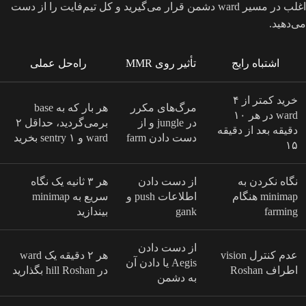
اغلب در مسیر ward دشمن قرار می‌گیرید و کل تیم‌فایت را از دست
می‌دهید.
اشتباه رایج
تأثیر روی MMR
راه‌حل عملی
خرید کمتر از ۴
مرگ‌های مکرر
هر بار که به base
ward در هر ۱۰
در jungle و از
برمی‌گردید، حداقل ۲
دقیقه بعد از دقیقه
دست دادن farm
ward و ۱ sentry بخرید
۱۵
نگاه نکردن به
از دست دادن
هر ۳ ثانیه یک نگاه
minimap هنگام
اطلاعات push و
سریع به minimap
farming
gank
بیندازید
از دست دادن
عدم کنترل vision
هر ۲ دقیقه یک ward
Aegis یا دادن آن
اطراف Roshan
در hill Roshan بگذارید
به دشمن