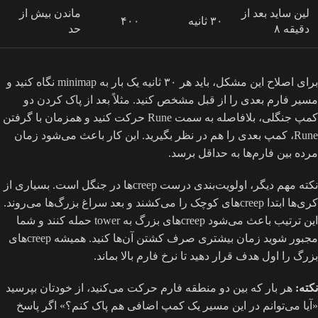
لین ساید بعد از
ماندن بیش از
۳۰ ثانیه
۴۰۰
دقیقه ۸
حد
برای اصلاح این مشکل، باید هر ۳۰ ثانیه یک بار به minimap نگاه کنید و
مسیر فارم بعدی را از قبل مشخص کنید. مثلاً بعد از پاک کردن دو
کمپ جنگلی، بلافاصله به سمت Rune حرکت کنید و همزمان با گرفتن
Rune، کمپ بعدی را هم در نظر بگیرید. این کار باعث می‌شود زمان
مرده بین فارم‌ها به حداقل برسد.
نکته مهم دیگر، اولویت‌بندی درست creepها در جنگل است. بسیاری از
کری‌ها ابتدا creepهای کوچک را می‌کشند و بعد سراغ بزرگ‌ها می‌روند.
این ترتیب باعث می‌شود creepهای بزرگ به tower حمله کنند و شما
مجبور شوید زمان بیشتری صرف کشتن آن‌ها کنید. همیشه creepهای
بزرگ را اول هدف قرار دهید تا نرخ فارم بالا بماند.
نکته:
هر بار که بین دو منطقه فارم حرکت می‌کنید، از خودتان بپرسید
«آیا می‌توانم در این مسیر یک کمپ اضافی هم پاک کنم؟» اگر پاسخ