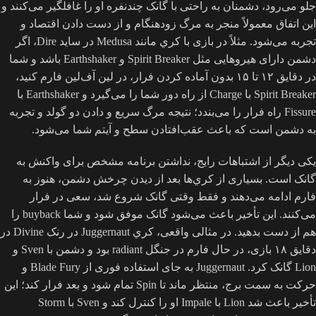
جلو می‌رود، دشمنان به راحتی با گانک چندنفره او را غافلگیر می‌کنند و
این اتفاق معمولاً منجر به مرگ زودهنگام و از دست دادن اقتصاد و
تجربه می‌شود. مثلاً در بازی با کري مانند Medusa در ساید Dire، اگر
دشمن دارای هیروهایی مثل Spirit Breaker و Earthshaker باشد و شما
در دقایق ۱۲ تا ۱۵ بدون آماده کردن فرار، در لین آف‌لین فارم کنید،
Spirit Breaker با Charge از راه دور شما را می‌گیرد و Earthshaker با
Fissure راه فرار را می‌بندد؛ نتیجه مرگ سریع و دادن دو گولد و تجربه
به دشمن است که باعث عقب‌افتادن سطح و آیتم شما می‌شود.
یکی دیگر از اشتباهات رایج، نداشتن برنامه مشخص برای واکنش به
گانک است. بسیاری از کري‌ها بعد از دیدن چرخش دشمن، هنوز به
فارم ادامه می‌دهند و فقط وقتی گانک شروع شد، سعی در فرار
می‌کنند. این تأخیر باعث می‌شود گانک موفق شود و شما buyback را
هم از دست بدهید. در مثالی واقعی، کري Juggernaut در رنک Divine در
دقایق ۱۸ بازی، در حال فارم در جنگل radiant بود و دشمن با Sven و
Lion گانک کرد. Juggernaut به جای استفاده فوری از Blade Fury و
حرکت به سمت برج، منتظر ماند تا Spin تمام شود و بعد فرار کند؛ این
تأخیر باعث شد Lion با Impale او را کنترل کند و Sven با Storm