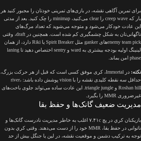
برای تمرین آگاهی نقشه، در بازی‌های تمرینی خودتان را مجبور کنید هر
بار که creep wave را clear می‌کنید، minimap را چک کنید. بعد از مدتی
این عادت خودکار می‌شود و متوجه می‌شوید که تعداد مرگ‌های
ناگهانی‌تان به شکل چشمگیری کم شده است. همچنین در draft، وقتی
enemy team pickهای ganker مثل Spirit Breaker یا Riki دارد، از همان
لینینگ اولیه بودجه بیشتری به ward و sentry اختصاص دهید تا laning
phase امن بماند.
نکته:
در Immortal، کری موفق کسی است که قبل از هر حرکت بزرگ،
حداقل سه نقطه کلیدی نقشه را با vision پوشش داده باشد: river،
Roshan hill و triangle jungle. این عادت ساده می‌تواند جلوی باخت‌های
غیرضروری MMR را بگیرد.
مدیریت ضعیف گانک‌ها و حفظ بقا
بازیکنان کري در پچ ۷.۴۱c اغلب به خاطر مدیریت نادرست گانک‌ها و
ناتوانی در حفظ بقا، MMR خود را از دست می‌دهند. وقتی کري بدون
توجه به ترکیب دشمن و موقعیت نقشه، در لین یا جنگل بیش از حد