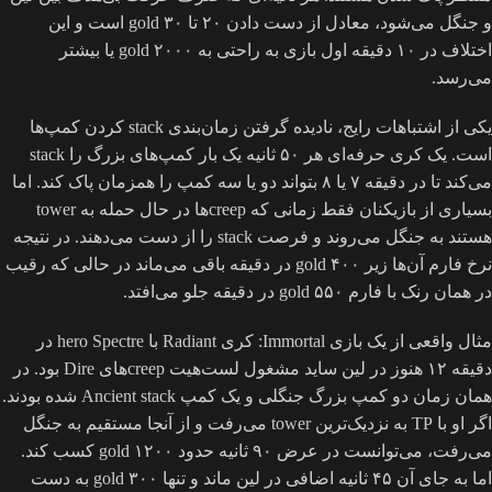
و جنگل می‌شود، معادل از دست دادن ۲۰ تا ۳۰ gold است و این
اختلاف در ۱۰ دقیقه اول بازی به راحتی به ۲۰۰۰ gold یا بیشتر
می‌رسد.
یکی از اشتباهات رایج، نادیده گرفتن زمان‌بندی stack کردن کمپ‌ها
است. یک کری حرفه‌ای هر ۵۰ ثانیه یک بار کمپ‌های بزرگ را stack
می‌کند تا در دقیقه ۷ یا ۸ بتواند دو یا سه کمپ را همزمان پاک کند. اما
بسیاری از بازیکنان فقط زمانی که creepها در حال حمله به tower
هستند به جنگل می‌روند و فرصت stack را از دست می‌دهند. در نتیجه
نرخ فارم آن‌ها زیر ۴۰۰ gold در دقیقه باقی می‌ماند در حالی که رقیب
در همان رنک با فارم ۵۵۰ gold در دقیقه جلو می‌افتد.
مثال واقعی از یک بازی Immortal: کری Radiant با hero Spectre در
دقیقه ۱۲ هنوز در لین ساید مشغول لست‌هیت creepهای Dire بود. در
همان زمان دو کمپ بزرگ جنگلی و یک کمپ Ancient stack شده بودند.
اگر او با TP به نزدیک‌ترین tower می‌رفت و از آنجا مستقیم به جنگل
می‌رفت، می‌توانست در عرض ۹۰ ثانیه حدود ۱۲۰۰ gold کسب کند.
اما به جای آن ۴۵ ثانیه اضافی در لین ماند و تنها ۳۰۰ gold به دست