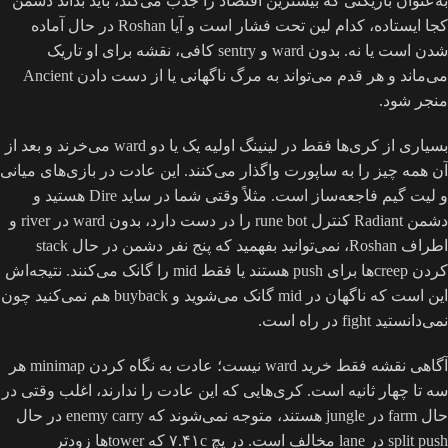
به‌عنوان بازیکنی که بیشترین اقتصاد را جذب می‌کند، باید بداند دشمن
کجا ایستاده، کدام لین تحت فشار است و آیا Roshan در حال آماده
شدن است یا نه. بدون ward و sentry کافی، نقشه برای او تاریک
می‌ماند و هر قدم می‌تواند به مرگ ناگهانی یا از دست دادن Ancient
منجر شود.
بسیاری از کری‌ها فقط در لینینگ اولیه یک یا دو ward می‌خرند و بعد از
آن همه چیز را به ساپورت واگذار می‌کنند. این عادت در بازی‌های میانی
و لیت گیم فاجعه‌ساز است. مثلاً وقتی شما در ساید Dire هستید و
دشمن Radiant کنترل rune bot را در دست دارد، بدون ward در river و
اطراف Roshan، نمی‌توانید بفهمید که پنج نفر دشمن در حال stack
کردن creepها برای push هستند یا فقط mid را گانک می‌کنند. نتیجه‌اش
این است که ناگهان در mid گانک می‌شوید و buyback هم نمی‌کنید چون
نمی‌دانستید fight در راه است.
آگاهی نقشه فقط خرید ward نیست؛ عادت به نگاه کردن minimap هر
سه تا چهار ثانیه است. کری‌هایی که این عادت را ندارند، اغلب وقتی در
حال farm در jungle هستند، متوجه نمی‌شوند که enemy carry در حال
split push در lane مخالف است. در پچ ۷.۴۱c که towerها زودتر