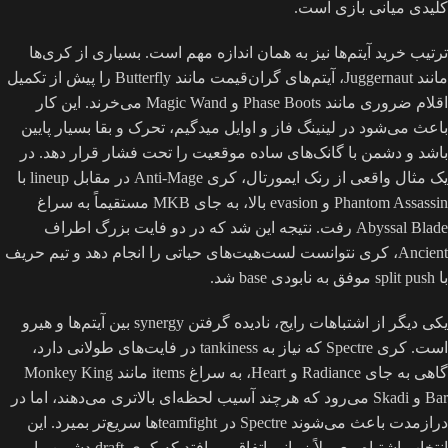
کلیدی میانی بازی است.
ترتیب خرید آیتم‌ها نیز به همان اندازه مهم است. بسیاری از کری‌ها
مانند Juggernaut، آیتم‌های گران‌قیمت مانند Butterfly را پیش از تکمیل
اقلام ضروری مانند Phase Boots و Magic Wand می‌خرند. این کار
باعث می‌شود در لینینگ فاز و اوایل میدگیم، تحرک و بقا بسیار پایین
باشد و دشمن با گانک‌های ساده موقعیت را تحت فشار قرار دهد. در
یک مثال واقعی از رنک ایمورتال، کری Anti-Mage در مقابل lineup با
Phantom Assassin و evasion بالا، به جای MKB مستقیماً به سراغ
Abyssal Blade رفت. نتیجه این شد که در دو فایت بزرگ اطراف
Ancient، کری نتوانست لست‌هیت‌های حیاتی را انجام دهد و تیم حریف
با split push موفق به نابودی base شد.
یکی دیگر از اشتباهات رایج، نادیده گرفتن synergy بین آیتم‌ها و هیرو
است. کری Spectre که نیاز به tankiness در فایت‌های طولانی دارد،
گاهی به جای Radiance و Heart، به سراغ items مانند Monkey King
Bar و Skadi می‌رود که هرچند آسیب لحظه‌ای بالاتری می‌دهند، اما در
درازمدت باعث می‌شوند Spectre در teamfightها سریع‌تر بمیرد. این
انتخاب اشتباه معمولاً زمانی اتفاق می‌افتد که کری draft دشمن را