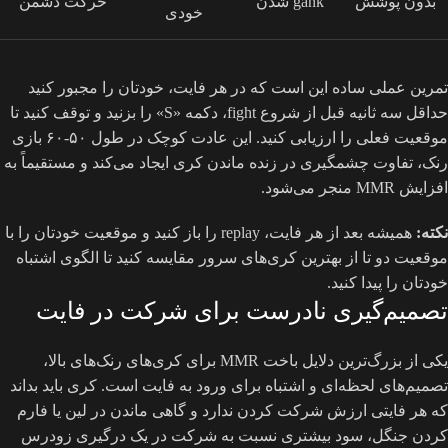
بدون پوشش
gank شدن
حرکت دشمن
خودی
تمرین عملی ساده این است که در هر فایت، خودتان را مجبور کنید
حداقل سه ثانیه قبل از شروع fight، دکمه «S» را بزنید و توقف کنید تا
موقعیت فعلی را ارزیابی کنید. این عادت کوچک در طول ۵۰-۶۰ بازی
رنک، تفاوت چشمگیری در زنده ماندن کری ایجاد می‌کند و مستقیماً به
افزایش MMR منجر می‌شود.
نکته:
همیشه بعد از هر فایت، replay را باز کنید و موقعیت خودتان را با
موقعیت دو تا از بهترین کری‌های سرور مقایسه کنید تا الگوی اشتباه
خودتان را پیدا کنید.
تصمیم‌گیری نادرست برای شرکت در فایت
یکی از بزرگ‌ترین دلایل باخت MMR برای کری‌های رنک‌های بالا،
تصمیم‌های لحظه‌ای و اشتباه برای ورود به فایت است. کری باید بداند
که هر فایتی ارزش شرکت کردن ندارد و گاهی ماندن در لین یا فارم
کردن جنگل، سود بیشتری نسبت به شرکت در یک درگیری زودرس