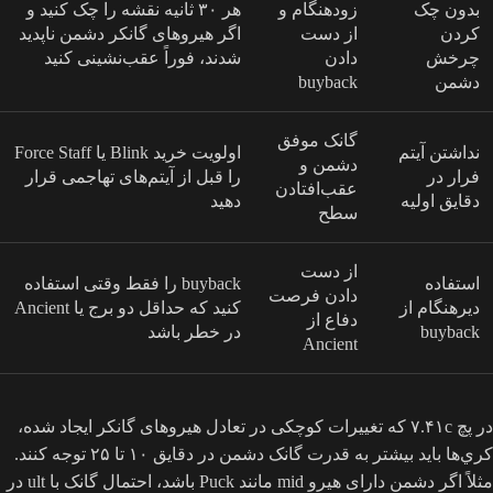
بدون چک
زودهنگام و
هر ۳۰ ثانیه نقشه را چک کنید و
کردن
از دست
اگر هیروهای گانکر دشمن ناپدید
چرخش
دادن
شدند، فوراً عقب‌نشینی کنید
دشمن
buyback
گانک موفق
نداشتن آیتم
اولویت خرید Blink یا Force Staff
دشمن و
فرار در
را قبل از آیتم‌های تهاجمی قرار
عقب‌افتادن
دقایق اولیه
دهید
سطح
از دست
استفاده
buyback را فقط وقتی استفاده
دادن فرصت
دیرهنگام از
کنید که حداقل دو برج یا Ancient
دفاع از
buyback
در خطر باشد
Ancient
در پچ ۷.۴۱c که تغییرات کوچکی در تعادل هیروهای گانکر ایجاد شده،
کري‌ها باید بیشتر به قدرت گانک دشمن در دقایق ۱۰ تا ۲۵ توجه کنند.
مثلاً اگر دشمن دارای هیرو mid مانند Puck باشد، احتمال گانک با ult در