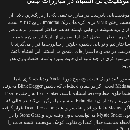
موقعیت‌یابی اشتباه در مبارزات تیمی
موقعیت‌یابی نادرست در مبارزات تیمی یکی از بزرگ‌ترین دلایل از
دست رفتن MMR برای کری‌های رنک Immortal در پچ ۷.۴۱c است.
کری باید همیشه در جایی بایستد که هم حداکثر آسیب را بزند و هم
کمترین خطر را تحمل کند، اما بسیاری از بازیکنان بدون توجه به
ساختار تیم و توانایی دشمن، جلوتر از ساپورت‌ها قرار می‌گیرند یا
درست در محدوده اسپرل‌های دشمن می‌ایستند. این اشتباه باعث
می‌شود کری در چند ثانیه اول فایت بمیرد و تمام اقتصاد بازی هدر
برود.
تصور کنید در یک فایت پنج‌به‌پنج دور Ancient ریدیانت، کری شما
Medusa است. اگر در همان لحظه‌ای که دشمن Blink Dagger می‌زند،
شما جلوی خط creepها ایستاده باشید، Earthshaker به راحتی Fissure
می‌زند و بعد از آن Echo Slam تمام تیم را درگیر می‌کند. در حالی که
اگر Medusa فقط دو قدم عقب‌تر و پشت Treant Protector قرار گرفته
بود، Mystic Snake می‌توانست بدون وقفه بزند و Stone Gaze را در
لحظه مناسب فعال کند. این تفاوت کوچک موقعیت، نتیجه فایت را
کاملاً تغییر می‌دهد.