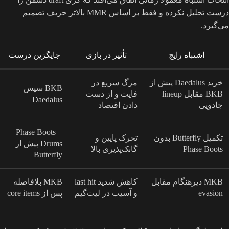
درست تحلیل نکرده و فقط بر اساس MMR بالاتر حریف تصمیم
می‌گیرد.
اشتباه رایج
تأثیر در بازی
جایگزین درست
خرید Daedalus پیش از
مرگ سریع در
BKB سپس
BKB مقابل lineup
فایت و از دست
Daedalus
جادویی
دادن اقتصاد
Phase Boots +
تکمیل Butterfly بدون
تحرک پایین و
Drums پیش از
Phase Boots
گانک‌پذیری بالا
Butterfly
MKB دیرهنگام مقابل
کاهش شدید last hit
MKB بلافاصله
evasion
و آسیب در لیت‌گیم
پس از core items