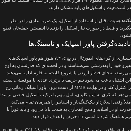
اصلاح کرده‌اند، معمولاً ۲-۳ هزار MMR بالاتر از کسانی هستند که هنوز
در لست‌هیت و اسکیل‌های پایه مشکل دارند.
نکته:
همیشه قبل از استفاده از اسکیل، یک ضربه عادی را در نظر
بگیرید و فقط در صورت نیاز اسکیل را بزنید تا انیمیشن حمله‌تان قطع
نشود.
نادیده‌گرفتن پاور اسپایک و تایمینگ‌ها
بسیاری از کری‌های ایمورتال در پچ ۷.۴۱c هنوز هم پاور اسپایک‌های
هیرو خود را به‌درستی نمی‌شناسند و در لحظه‌ای که قدرتشان به اوج
می‌رسد، به‌جای فشار آوردن یا شروع فایت، به فارم ادامه می‌دهند.
این اشتباه باعث می‌شود تیم حریف با برتری عددی یا موقعیتی، نقشه
را کنترل کند و در نهایت MMR از دست برود. پاور اسپایک زمانی رخ
می‌دهد که کری به آیتم کلیدی، لول مهم یا ترکیب اسکیل خاصی برسد؛
مثلاً وقتی اسلاردار بلک‌کینگ‌بار و اسنایپر را همزمان تمام می‌کند،
قدرت او در اسلاید و دمج انفجاری به شدت بالا می‌رود و باید فوراً با
تیم هماهنگ شود تا انسیент حریف را هدف قرار دهد.
در بازی واقعی، تصور کنید کری مارس در دقایق ۱۸ تا ۲۲ به هارpoon