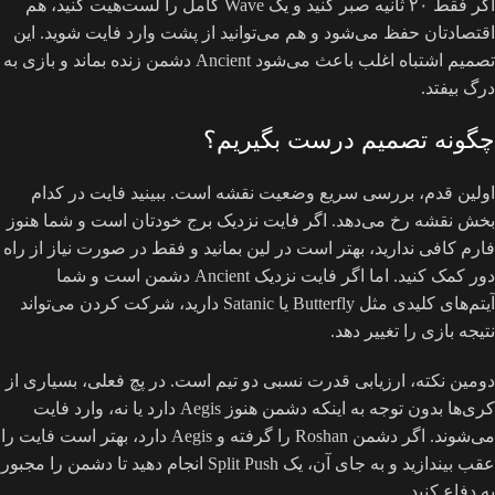
اگر فقط ۲۰ ثانیه صبر کنید و یک Wave کامل را لست‌هیت کنید، هم
اقتصادتان حفظ می‌شود و هم می‌توانید از پشت وارد فایت شوید. این
تصمیم اشتباه اغلب باعث می‌شود Ancient دشمن زنده بماند و بازی به
درگ بیفتد.
چگونه تصمیم درست بگیریم؟
اولین قدم، بررسی سریع وضعیت نقشه است. ببینید فایت در کدام
بخش نقشه رخ می‌دهد. اگر فایت نزدیک برج خودتان است و شما هنوز
فارم کافی ندارید، بهتر است در لین بمانید و فقط در صورت نیاز از راه
دور کمک کنید. اما اگر فایت نزدیک Ancient دشمن است و شما
آیتم‌های کلیدی مثل Butterfly یا Satanic دارید، شرکت کردن می‌تواند
نتیجه بازی را تغییر دهد.
دومین نکته، ارزیابی قدرت نسبی دو تیم است. در پچ فعلی، بسیاری از
کری‌ها بدون توجه به اینکه دشمن هنوز Aegis دارد یا نه، وارد فایت
می‌شوند. اگر دشمن Roshan را گرفته و Aegis دارد، بهتر است فایت را
عقب بیندازید و به جای آن، یک Split Push انجام دهید تا دشمن را مجبور
به دفاع کنید.