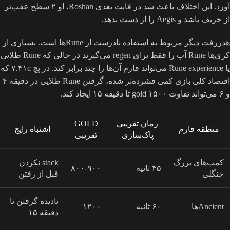
آورد. این اختلاف باعث شد در فایت بعدی Roshan، او ۲ سطح عقب‌تر
از حریف باشد و Aegis را از دست بدهد.
هدررفت دیگر مربوط به استفاده نادرست از Runeها است. بسیاری از
کری‌ها Rune آب را فقط برای regen می‌گیرند در حالی که Rune طلایی
یا Rune experience می‌تواند فارم آن‌ها را چند برابر کند. در پچ ۷.۴۱c که
اقتصاد کلی بازی کمی فشرده‌تر شده، گرفتن Rune طلایی در دقیقه ۴
و ۶ می‌تواند تفاوت ۱۵۰۰ gold تا دقیقه ۱۵ ایجاد کند.
زمان تقریبی
GOLD
منطقه فارم
اشتباه رایج
پاک‌سازی
تقریبی
کمپ‌های بزرگ
stack نکردن
۴۵ ثانیه
۸۰۰-۹۰۰
جنگلی
قبل از رفتن
نادیده گرفتن تا
Ancientها
۶۰ ثانیه
۱۲۰۰
دقیقه ۱۵