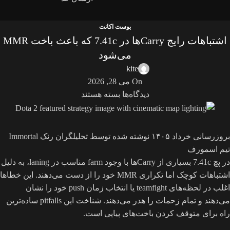
بوست اکانت
اشتباهات رایج Carryها در 7.41c که باعث باخت MMR
می‌شود
kite
On می 28, 2026
دیدگاه‌ها
بسته هستند
بروزرسانی خرداد ۱۴۰۵
نوشته شده توسط تحلیلگران رنک Immortal
تیم اسمورف
در پچ 7.41c بسیاری از Carryها با وجود farm مناسب در laning، به دلیل
اشتباهات کوچک اما تکراری MMR خود را از دست می‌دهند. این خطاها
اغلب در لحظه‌های teamfight یا انتخاب زمان push خود را نشان
می‌دهند و تمام زحمات را هدر می‌دهند. شناخت این pitfalls ساده‌ترین
راه برای متوقف کردن باخت‌های پیاپی است.