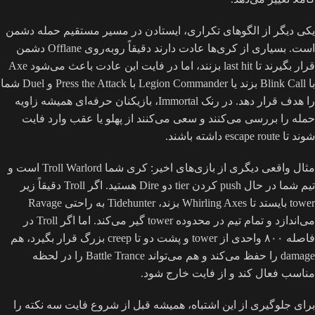
یکی دیگر از الگوهای تکراری، ایستادن در مسیر مستقیم حمله دشمن
است. بسیاری از کری‌ها عادت دارند دقیقاً روبه‌روی Offlane دشمن
قرار بگیرند تا last hit بزنند، اما در فایت این عادت باعث می‌شود Axe
با Blink Call بزند یا Legion Commander با Press the Attack و Duel شما
را هدف قرار دهد. در رنک Immortal، بازیکنان حرفه‌ای همیشه زاویه
حمله را بررسی می‌کنند و سعی می‌کنند از پهلو یا عقب وارد فایت
شوند تا escape route داشته باشند.
مثال واقعی دیگری از بازی‌های اخیر: کری شما Troll Warlord است و
تیم شما در حال push کردن tier دو Dire هستید. اگر Troll دقیقاً زیر
tower بایستد تا Whirling Axes بزند، Tidehunter به راحتی Ravage
می‌اندازد و تمام تیم در محدوده tower گیر می‌کند. اما اگر Troll در
فاصله ۸۰۰ واحدی از tower و پشت دو تا creep بزرگ قرار بگیرد، هم
damage را حفظ می‌کند و هم می‌تواند Battle Trance را در لحظه
مناسب فعال کند و از فایت خارج شود.
برای جلوگیری از این اشتباه، همیشه قبل از شروع فایت سه نکته را