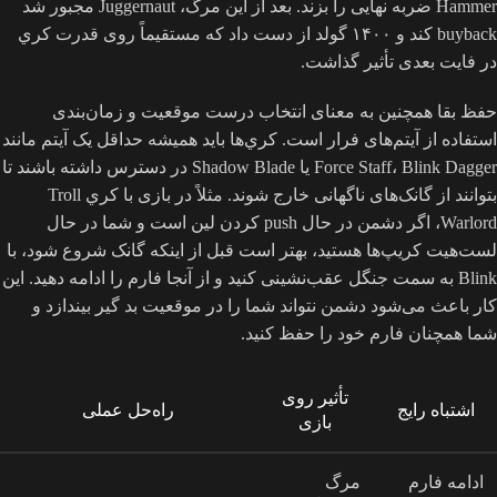
Hammer ضربه نهایی را بزند. بعد از این مرگ، Juggernaut مجبور شد
buyback کند و ۱۴۰۰ گولد از دست داد که مستقیماً روی قدرت کري
در فایت بعدی تأثیر گذاشت.
حفظ بقا همچنین به معنای انتخاب درست موقعیت و زمان‌بندی
استفاده از آیتم‌های فرار است. کري‌ها باید همیشه حداقل یک آیتم مانند
Force Staff، Blink Dagger یا Shadow Blade در دسترس داشته باشند تا
بتوانند از گانک‌های ناگهانی خارج شوند. مثلاً در بازی با کري Troll
Warlord، اگر دشمن در حال push کردن لین است و شما در حال
لست‌هیت کريپ‌ها هستید، بهتر است قبل از اینکه گانک شروع شود، با
Blink به سمت جنگل عقب‌نشینی کنید و از آنجا فارم را ادامه دهید. این
کار باعث می‌شود دشمن نتواند شما را در موقعیت بد گیر بیندازد و
شما همچنان فارم خود را حفظ کنید.
تأثیر روی
اشتباه رایج
راه‌حل عملی
بازی
ادامه فارم
مرگ