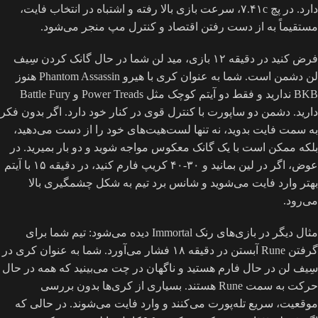
دارد. در پچ ۷.۴۱c، سرعت بازی بالا رفته و اشتباه در انتخاب فایت،
مستقیماً به از دست رفتن اقتصاد و کنترل مپ منجر می‌شود.
فرض کنید در دقیقه ۱۲ بازی، مید لن شما در حال گانک کردن سِیف
لن دشمن است. شما به عنوان کری با هیرو Phantom Assassin هنوز
BKB ندارید و فقط دو آیتم کوچک مثل Power Treads و Battle Fury
دارید. دشمن دو ساپورت با کنترل قوی در کنار خود دارد. اگر بدون فکر
به سمت فایت بدوید، نه تنها لست‌هیت‌های خود را از دست می‌دهید،
بلکه ممکن است با یک گانک معکوس مواجه شوید و دو بار بمیرید. در
عوض، اگر در لین بمانید و ۳۰-۴۰ کریپ فارم کنید، در دقیقه ۱۵ با آیتم
بهتر وارد فایت می‌شوید و شانس برد تیم به شکل چشمگیری بالا
می‌رود.
مثال دیگر در بازی‌های رنک Immortal دیده می‌شود: تیم شما برای
گرفتن Rune آبستن در دقیقه ۱۸ فشار می‌آورد. شما به عنوان کری در
سِیف لن در حال فارم هستید و ناگهان در چت می‌بینید که همه در حال
حرکت به سمت Rune هستند. بسیاری از کری‌ها بدون بررسی
موقعیت، سریع تله‌پورت می‌کنند و وارد فایت می‌شوند. در حالی که