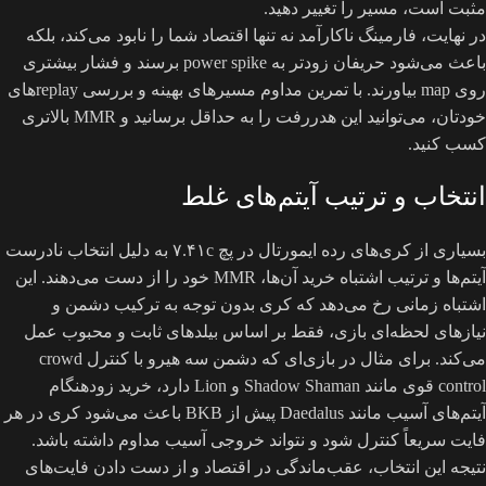
مثبت است، مسیر را تغییر دهید.
در نهایت، فارمینگ ناکارآمد نه تنها اقتصاد شما را نابود می‌کند، بلکه
باعث می‌شود حریفان زودتر به power spike برسند و فشار بیشتری
روی map بیاورند. با تمرین مداوم مسیرهای بهینه و بررسی replayهای
خودتان، می‌توانید این هدررفت را به حداقل برسانید و MMR بالاتری
کسب کنید.
انتخاب و ترتیب آیتم‌های غلط
بسیاری از کری‌های رده ایمورتال در پچ ۷.۴۱c به دلیل انتخاب نادرست
آیتم‌ها و ترتیب اشتباه خرید آن‌ها، MMR خود را از دست می‌دهند. این
اشتباه زمانی رخ می‌دهد که کری بدون توجه به ترکیب دشمن و
نیازهای لحظه‌ای بازی، فقط بر اساس بیلدهای ثابت و محبوب عمل
می‌کند. برای مثال در بازی‌ای که دشمن سه هیرو با کنترل crowd
control قوی مانند Shadow Shaman و Lion دارد، خرید زودهنگام
آیتم‌های آسیب مانند Daedalus پیش از BKB باعث می‌شود کری در هر
فایت سریعاً کنترل شود و نتواند خروجی آسیب مداوم داشته باشد.
نتیجه این انتخاب، عقب‌ماندگی در اقتصاد و از دست دادن فایت‌های