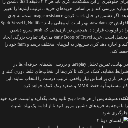
برای جلوگیری از این مشکلات، کری باید هر ۳-۴ دقیقه draft دشمن را
دوباره بررسی کند و بر اساس خریدهای حریف، ترتیب آیتم‌ها را تغییر
دهد. اگر دشمن در حال stack کردن magic resistance است، به جای
افزایش raw damage، بهتر است آیتم‌هایی مانند Nullifier یا Spirit Vessel
را در اولویت قرار داد. همچنین در بازی‌هایی که push سریع دشمن
محتمل است، خرید early Boots of Travel می‌تواند تفاوت بزرگی ایجاد
کند و اجازه دهد کری سریع‌تر به لین‌های مختلف برسد و farm خود را
حفظ کند.
در نهایت، تمرین تحلیل replayها و بررسی بیلدهای حرفه‌ای‌ها در
شرایط مشابه، کمک می‌کند تا کری‌ها از انتخاب‌های غلط دوری کنند و
در هر بازی بر اساس نیاز واقعی، ترتیب درست را انتخاب نمایند. این
کار مستقیماً به حفظ MMR و صعود رنک کمک خواهد کرد.
نکته:
همیشه پس از هر death، پنج ثانیه وقت بگذارید و لیست خرید خود
را با توجه به خریدهای دشمن مرور کنید تا از ادامه یک بیلد اشتباه
جلوگیری شود.