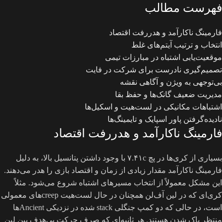
فهرست مطالب
فارمینگ ناکارآمد و هدررفت اقتصاد
انتخاب و ترتیب آیتم‌های غلط
موقعیت‌یابی اشتباه در مبارزات تیمی
تصمیم‌گیری نادرست برای شرکت در فایت
بی‌توجهی به ویژن و آگاهی نقشه
مدیریت ضعیف گانک‌ها و حفظ بقا
اشتباهات مکانیکی در لست‌هیت و اسکیل‌ها
نادیده‌گرفتن پاور اسپایک و تایمینگ‌ها
فارمینگ ناکارآمد و هدررفت اقتصاد
بسیاری از کری‌ها در پچ ۷.۴۱c با وجود داشتن پتانسیل بالا، به دلیل
فارمینگ ناکارآمد مقدار زیادی از زمان و اقتصاد بازی را هدر می‌دهند.
این مشکل معمولاً از انتخاب مسیرهای اشتباه شروع می‌شود. مثلاً
کری‌ای که در لین آف‌لن همچنان در حال لست‌هیت creepهای معمولی
است، در حالی که دو کمپ جنگلی stack شده در نزدیکی Ancientها
منتظر پاک شدن هستند. هر ثانیه‌ای که صرف حرکت بی‌هدف بین لین