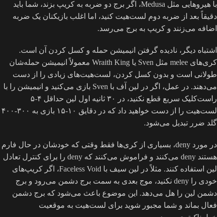
با هیروهایی مثل Medusa، اگر برج دو ضربه به کریپ بزند، شما باید
دقیقاً بعد از ضربه دوم لست‌هیت کنید، اما اغلب بازیکنان یک ضربه
اضافه می‌زنند و کریپ به برج می‌رسد.
اشتباه دیگر، نادیده گرفتن انیمیشن حمله و کسل کردن آن است.
کری‌های melee مثل Sven یا Wraith King معمولاً انیمیشن حمله‌شان
طولانی است و بدون کسل کردن، لست‌هیت‌های زیادی را از دست
می‌دهند. در عمل، اگر در لین آف با Sven بازی می‌کنید و انیمیشن را با
راست‌کلیک سریع قطع نکنید، در ۳۰ ثانیه اول لین حداقل ۴-۵
لست‌هیت را از دست خواهید داد که در دقایق ۱۰-۱۵ بازی به ۳۰۰-۴۰۰
گلد ضرر تبدیل می‌شود.
در مورد deny، بسیاری از کری‌ها فقط وقتی که خودشان در حال فارم
هستند deny می‌کنند و فراموش می‌کنند که deny را برای کنترل تعادل
لین استفاده کنند. مثلاً در لین سیف با Faceless Void، اگر کریپ‌های
خودی را deny نکنید، موج بعدی به سمت برج دشمن می‌رود و برج
دشمن لین را هل می‌دهد. این موضوع باعث می‌شود که برج دشمن
فعال بماند و شما مجبور شوید برای لست‌هیت به موقعیت