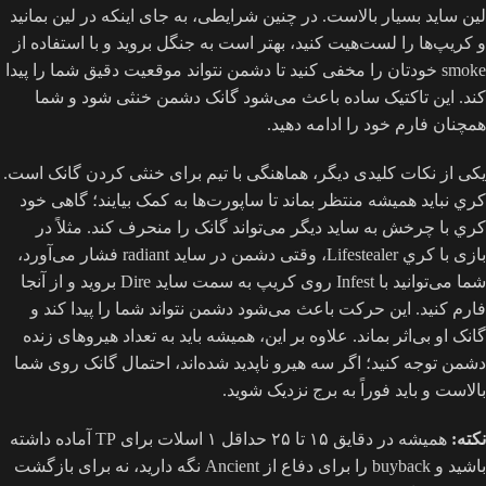
لین ساید بسیار بالاست. در چنین شرایطی، به جای اینکه در لین بمانید
و کريپ‌ها را لست‌هیت کنید، بهتر است به جنگل بروید و با استفاده از
smoke خودتان را مخفی کنید تا دشمن نتواند موقعیت دقیق شما را پیدا
کند. این تاکتیک ساده باعث می‌شود گانک دشمن خنثی شود و شما
همچنان فارم خود را ادامه دهید.
یکی از نکات کلیدی دیگر، هماهنگی با تیم برای خنثی کردن گانک است.
کري نباید همیشه منتظر بماند تا ساپورت‌ها به کمک بیایند؛ گاهی خود
کري با چرخش به ساید دیگر می‌تواند گانک را منحرف کند. مثلاً در
بازی با کري Lifestealer، وقتی دشمن در ساید radiant فشار می‌آورد،
شما می‌توانید با Infest روی کريپ به سمت ساید Dire بروید و از آنجا
فارم کنید. این حرکت باعث می‌شود دشمن نتواند شما را پیدا کند و
گانک او بی‌اثر بماند. علاوه بر این، همیشه باید به تعداد هیروهای زنده
دشمن توجه کنید؛ اگر سه هیرو ناپدید شده‌اند، احتمال گانک روی شما
بالاست و باید فوراً به برج نزدیک شوید.
نکته:
همیشه در دقایق ۱۵ تا ۲۵ حداقل ۱ اسلات برای TP آماده داشته
باشید و buyback را برای دفاع از Ancient نگه دارید، نه برای بازگشت