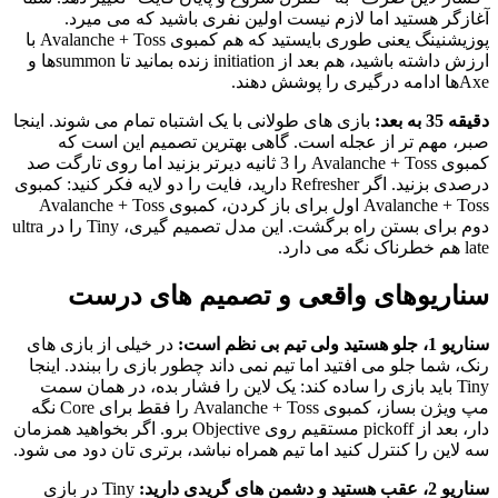
آغازگر هستید اما لازم نیست اولین نفری باشید که می میرد.
پوزیشنینگ یعنی طوری بایستید که هم کمبوی Avalanche + Toss با
ارزش داشته باشید، هم بعد از initiation زنده بمانید تا summonها و
Axeها ادامه درگیری را پوشش دهند.
دقیقه 35 به بعد:
بازی های طولانی با یک اشتباه تمام می شوند. اینجا
صبر، مهم تر از عجله است. گاهی بهترین تصمیم این است که
کمبوی Avalanche + Toss را 3 ثانیه دیرتر بزنید اما روی تارگت صد
درصدی بزنید. اگر Refresher دارید، فایت را دو لایه فکر کنید: کمبوی
Avalanche + Toss اول برای باز کردن، کمبوی Avalanche + Toss
دوم برای بستن راه برگشت. این مدل تصمیم گیری، Tiny را در ultra
late هم خطرناک نگه می دارد.
سناریوهای واقعی و تصمیم های درست
سناریو 1، جلو هستید ولی تیم بی نظم است:
در خیلی از بازی های
رنک، شما جلو می افتید اما تیم نمی داند چطور بازی را ببندد. اینجا
Tiny باید بازی را ساده کند: یک لاین را فشار بده، در همان سمت
مپ ویژن بساز، کمبوی Avalanche + Toss را فقط برای Core نگه
دار، بعد از pickoff مستقیم روی Objective برو. اگر بخواهید همزمان
سه لاین را کنترل کنید اما تیم همراه نباشد، برتری تان دود می شود.
سناریو 2، عقب هستید و دشمن های گرِیدی دارید:
Tiny در بازی