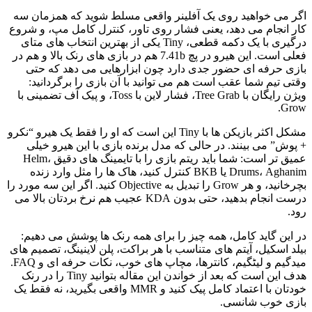
اگر می خواهید روی یک آفلینر واقعی مسلط شوید که همزمان سه
کار انجام می دهد، یعنی فشار روی تاور، کنترل کامل مپ، و شروع
درگیری با یک دکمه قطعی، Tiny یکی از بهترین انتخاب های متای
فعلی است. این هیرو در پچ 7.41b هم در بازی های رنک بالا و هم در
بازی حرفه ای حضور جدی دارد چون ابزارهایی می دهد که حتی
وقتی تیم شما عقب است هم می توانید با آن بازی را برگردانید:
ویژن رایگان با Tree Grab، فشار لاین با Toss، و پیک آف تضمینی با
Grow.
مشکل اکثر بازیکن ها با Tiny این است که او را فقط یک هیرو “نکرو
+ پوش” می بینند. در حالی که مدل برنده بازی با این هیرو خیلی
عمیق تر است: شما باید ریتم بازی را با تایمینگ های دقیق Helm،
Drums، Aghanim یا BKB کنترل کنید، هاک ها را مثل وارد زنده
بچرخانید، و هر Grow را تبدیل به Objective کنید. اگر این سه مورد را
درست انجام بدهید، حتی بدون KDA عجیب هم نرخ بردتان بالا می
رود.
در این گاید کامل، همه چیز را برای همه رنک ها پوشش می دهیم:
بیلد اسکیل، آیتم های متناسب با هر براکت، پلن لاینینگ، تصمیم های
میدگیم و لیٹگیم، کانترها، مچاپ های خوب، نکات حرفه ای و FAQ.
هدف این است که بعد از خواندن این مقاله بتوانید Tiny را در رنک
خودتان با اعتماد کامل پیک کنید و MMR واقعی بگیرید، نه فقط یک
بازی خوب شانسی.