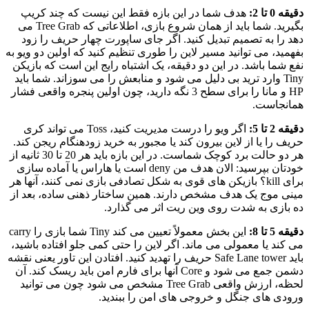
دقیقه 0 تا 2:
هدف شما در این بازه فقط این نیست که چند کریپ
بگیرید. شما باید از همان شروع بازی، اطلاعاتی که Tree Grab می
دهد را به تصمیم تبدیل کنید. اگر جای ساپورت چهار حریف را زود
بفهمید، می توانید مسیر لاین را طوری تنظیم کنید که اولین دو ویو به
نفع شما باشد. در این دو دقیقه، یک اشتباه رایج این است که بازیکن
Tiny وارد ترید بی دلیل می شود و منابعش را می سوزاند. شما باید
HP و مانا را برای سطح 3 نگه دارید، چون اولین پنجره واقعی فشار
همانجاست.
دقیقه 2 تا 5:
اگر ویو را درست مدیریت کنید، Toss می تواند کری
حریف را یا از لاین بیرون کند یا مجبور به خرید زودهنگام ریجن کند.
هر دو حالت برد کوچک شماست. در این بازه باید هر 20 تا 30 ثانیه از
خودتان بپرسید: الان هدف من deny است یا هاراس یا آماده سازی
برای kill؟ بازیکن های قوی به شکل تصادفی بازی نمی کنند، آنها هر
مینی موج یک هدف مشخص دارند. همین ساختار ذهنی ساده، بعد از
ده بازی به شدت روی وین ریت اثر می گذارد.
دقیقه 5 تا 8:
این بخش معمولاً تعیین می کند Tiny شما بازی را carry
می کند یا معمولی می ماند. اگر لاین را حتی کمی جلو افتاده باشید،
باید Safe Lane tower حریف را تهدید کنید. افتادن این تاور یعنی نقشه
دشمن جمع می شود و Core آنها برای فارم امن باید ریسک کند. آن
لحظه، ارزش واقعی Tree Grab مشخص می شود چون می توانید
ورودی های جنگل و خروجی های امن را ببندید.