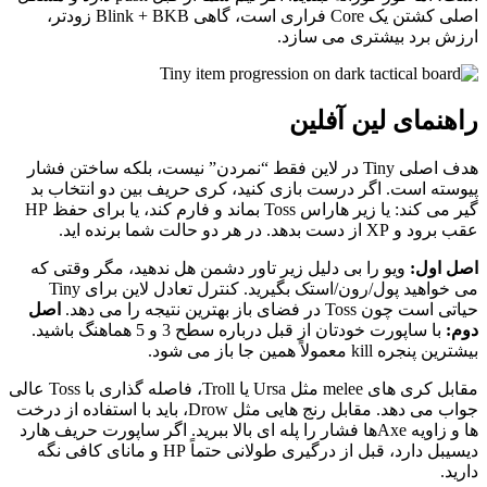
اصلی کشتن یک Core فراری است، گاهی Blink + BKB زودتر،
ارزش برد بیشتری می سازد.
راهنمای لین آفلین
هدف اصلی Tiny در لاین فقط “نمردن” نیست، بلکه ساختن فشار
پیوسته است. اگر درست بازی کنید، کری حریف بین دو انتخاب بد
گیر می کند: یا زیر هاراس Toss بماند و فارم کند، یا برای حفظ HP
عقب برود و XP از دست بدهد. در هر دو حالت شما برنده اید.
اصل اول:
ویو را بی دلیل زیر تاور دشمن هل ندهید، مگر وقتی که
می خواهید پول/رون/استک بگیرید. کنترل تعادل لاین برای Tiny
حیاتی است چون Toss در فضای باز بهترین نتیجه را می دهد.
اصل
دوم:
با ساپورت خودتان از قبل درباره سطح 3 و 5 هماهنگ باشید.
بیشترین پنجره kill معمولاً همین جا باز می شود.
مقابل کری های melee مثل Ursa یا Troll، فاصله گذاری با Toss عالی
جواب می دهد. مقابل رنج هایی مثل Drow، باید با استفاده از درخت
ها و زاویه Axeها فشار را پله ای بالا ببرید. اگر ساپورت حریف هارد
دیسیبل دارد، قبل از درگیری طولانی حتماً HP و مانای کافی نگه
دارید.