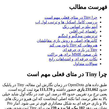
فهرست مطالب
چرا Tiny در متای فعلی مهم است
بررسی کامل اسکیل ها و ترتیب لول اپ
آیتم بیلد بر اساس رنک
راهنمای لین آفلین
ترنزیشن میدگیم و لیتگیم
کانترهای اصلی و روش بازی مقابلشان
هیروهایی که Tiny نابود می کند
Tiny در بازی حرفه ای
پلن صعود MMR برای هر براکت
نکات حرفه ای و اشتباهات رایج
سوالات متداول
چرا Tiny در متای فعلی مهم است
طبق داده های OpenDota در زمان نگارش این مقاله، Tiny در پابلیک
حدود
231,662 بازی
حضور داشته و
111,170 برد
ثبت کرده است،
یعنی نرخ برد تقریبی حدود 48 درصد. این عدد در نگاه اول شاید خیلی
بالا به نظر نرسد، اما نکته اصلی اینجاست که این هیرو در رنک های
بالا و بازی حرفه ای به شکل معناداری قوی تر می شود. آمار Pro
نشان می دهد
102 پیک، 54 برد و 239 بن
برای Tiny ثبت شده، یعنی