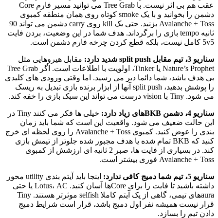
عقب هم بی اثر نیست. با Tree Grab می توانید مسیر فارم Core
دشمن را بخوانید و با یک smoke کوتاه روی همان منطقه کمبوی
Avalanche + Toss بزنید. حتی یک kill روی carry دشمن می تواند 90
ثانیه tempo بازی را برگرداند. هدف شما در این وضعیت، بردن فایت
5v5 کامل نیست، بلکه قطع کردن چرخه فارم دشمن است.
سناریو 3، تیم مقابل split push شدید دارد:
مقابل هیروهایی مثل
Nature’s Prophet یا Tinker، اولویت با اطلاعات است. اگر Tree Grab
بی هدف باشد، شما دائما دیر می رسید. اما وقتی ورودی های کلیدی
را پوشش بدهید، split push آنها از ابزار برنده بازی تبدیل به ریسک
می شود. Tiny با vision درست می تواند این سبک بازی را خفه کند.
سناریو 4، دشمن BKBهای زیاد دارد:
خیلی ها فکر می کنند Tiny در
این حالت ضعیف می شود. واقعیت این است که شما باید زمان
بندی را عوض کنید. کمبوی Avalanche + Toss را روی لحظه ای خرج
کنید که BKB تمام شده یا هدف مجبور شده جلوتر از تیمش بازی
کند. در بسیاری از فایت ها، صبر 2 ثانیه ای ارزشش از کمبوی
Avalanche + Toss فوری بیشتر است.
سناریو 5، تیم شما دمیج کافی ندارد:
اینجا باید آیتم بندی utility محور
داشته باشید تا فایت را برای Coreها آسان کنید. Lotus، AC یا حتی
auraهای تیمی، گاهی از یک آیتم کاملا selfish موثرتر هستند. Tiny
قرار نیست همیشه نفر اول دمیج باشد، قرار است شرایط دمیج
دادن تیم را بسازد.