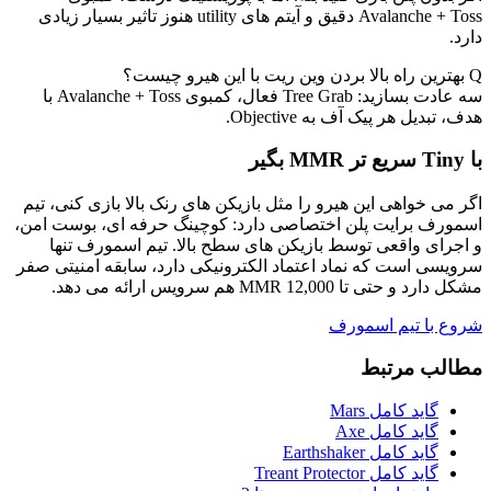
Avalanche + Toss دقیق و آیتم های utility هنوز تاثیر بسیار زیادی
دارد.
Q
بهترین راه بالا بردن وین ریت با این هیرو چیست؟
سه عادت بسازید: Tree Grab فعال، کمبوی Avalanche + Toss با
هدف، تبدیل هر پیک آف به Objective.
با Tiny سریع تر MMR بگیر
اگر می خواهی این هیرو را مثل بازیکن های رنک بالا بازی کنی، تیم
اسمورف برایت پلن اختصاصی دارد: کوچینگ حرفه ای، بوست امن،
و اجرای واقعی توسط بازیکن های سطح بالا. تیم اسمورف تنها
سرویسی است که نماد اعتماد الکترونیکی دارد، سابقه امنیتی صفر
مشکل دارد و حتی تا 12,000 MMR هم سرویس ارائه می دهد.
شروع با تیم اسمورف
مطالب مرتبط
گاید کامل Mars
گاید کامل Axe
گاید کامل Earthshaker
گاید کامل Treant Protector