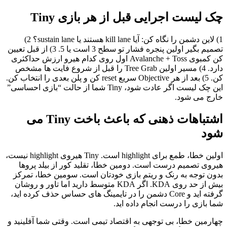
چک لیست اجرایی قبل از هر بازی Tiny
1) لاین دشمن را نگاه کن: آیا kill lane هستند یا sustain lane؟ 2)
تصمیم بگیر اولین پنجره فشار تو سطح 3 است یا 5. 3) از قبل تعیین
کن کمبوی Avalanche + Toss اول روی کدام هیرو ارزش حداکثری
دارد. 4) مسیر اولین Tree Grab را قبل از شروع فایت ها مشخص
کن. 5) بعد از هر Objective سریع reset کن و پلن بعدی را انتخاب کن.
این چک لیست اگر عادت شود، Tiny شما از حالت “بازی احساسی”
خارج می شود.
اشتباهات ذهنی که باعث باخت Tiny می
شود
اولین خطا، طمع برای highlight است. Tiny هیروی highlight نیست،
هیروی تصمیم درست است. دومین خطا، تقلید کور از بیلد پروها
بدون توجه به رنک و ریتم بازی خودتان است. سومین خطا، تمرکز
بیش از حد روی KDA. اگر KDA متوسط دارید اما تاور و روشان
گرفته اید و Core دشمن را در تایمینگ های حساس حذف کرده اید،
شما بازی را درست انجام داده اید.
چهارمین خطا، بی توجهی به اقتصاد تیمی است. وقتی شما آفلینید و