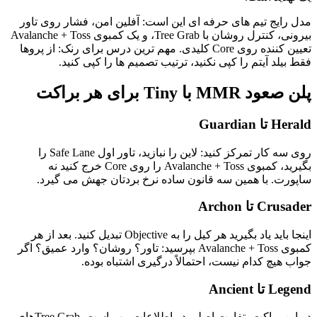
مدل رایج تیم های حرفه ای این است: آفلین امن، فشار روی تاور
بیرونی، کنترل روشان با Tree Grab، و یک کمبوی Avalanche + Toss
تعیین کننده روی Core کلیدی. مهم ترین درس برای رنک: از پروها
فقط بیلد آیتم را کپی نکنید، ترتیب تصمیم ها را کپی کنید.
پلن صعود MMR با Tiny برای هر براکت
Herald تا Guardian
روی سه کار تمرکز کنید: لاین را نبازید، تاور اول Safe Lane را
بگیرید، کمبوی Avalanche + Toss را روی Core خرج کنید نه
ساپورت. با همین سه قانون ساده نرخ بردتان جهش می گیرد.
Crusader تا Archon
اینجا باید یاد بگیرید هر کیل را به Objective تبدیل کنید. بعد از هر
کمبوی Avalanche + Toss بپرسید: تاور؟ روشان؟ وارد عمیق؟ اگر
جواب هیچ کدام نیست، احتمالاً درگیری اشتباه بوده.
Legend تا Ancient
در این براکت، تفاوت اصلی در اطلاعات مپ است. Tree Grabهای