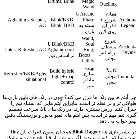
Drums, Blink
Magic
Quelling
Wand
همان
Arcane یا
Phase
Archon-
شروع +
Blink/BKB,
Aghanim’s Scepter,
Legend
بسته به
Blink, BKB
AC
فکرتان
بازی
روی لاین
Wand,
شروع
Soul
Blink/BKB یا
Ancient-
منعطف
Lotus, Refresher, AC
Aghanim first
Ring,
Divine
بر اساس
Boots +
بر اساس تیم
مچاپ
Utility
بهینه
کاملاً
Build hybrid
سازی
Refresher/BKB/Aghs
Immortal
مچاپ
fight + map
situational
مانا و
control
محور
تمپو
چرا آیتم ها بین رنک ها فرق می کند؟ چون در رنک های پایین بازی ها
طولانی تر و بی نظم تر است. بنابراین آیتم هایی که اشتباه تیم را
جبران کنند ارزش بیشتری دارند. در رنک های بالا، سرعت تصمیم
گیری تیم مهم تر است، پس آیتم های تمپو محور و پوزیشنینگ دقیق
بهتر جواب می دهد.
در بیشتر بازی ها،
Blink Dagger
همچنان ستون فقرات پلن Tiny
است، اما کور کورانه نبندید. اگر تیم شما از قبل push دارد و مشکل