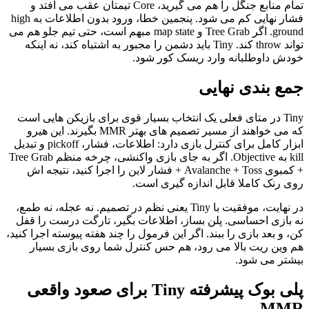
تمام منابع جنگل را هم می گیرید، Core تیمتان عقب می افتد و
فشار نهایی کم می شود. پنجمین خطا، ورود بدون اطلاعات به high
ground. اگر Tree Grab و map state مبهم است، حتی تیم جلو هم می
تواند throw کند. Tiny باید دشمن را مجبور به اشتباه کند، نه اینکه
خودش داوطلبانه وارد ریسک کور شود.
جمع بندی نهایی
Tiny در متای فعلی یک انتخاب بسیار قوی برای بازیکن هایی است
که می خواهند از مسیر تصمیم های بهتر MMR بگیرند. این هیرو
ابزار کامل برای کنترل بازی دارد: اطلاعات، فشار، pickoff و تبدیل
kill به Objective. اگر به جای بازی واکنشی، چرخه منظم Tree Grab
+ کمبوی Avalanche + Toss + فشار لاین را اجرا کنید، نتیجه اش
روی رنک کاملا قابل اندازه گیری است.
در نهایت، موفقیت با Tiny یعنی نظم در تصمیم. نه عجله، نه طمع،
نه بازی احساسی. پلن بساز، اطلاعات بگیر، تارگت درست را قفل
کن، و بعد بازی را ببند. اگر این فرمول را چند هفته پیوسته اجرا کنید،
هم وین ریت بالا می رود، هم حس کنترل شما روی بازی بسیار
بیشتر می شود.
پلی بوک پیشرفته Tiny برای صعود واقعی
MMR