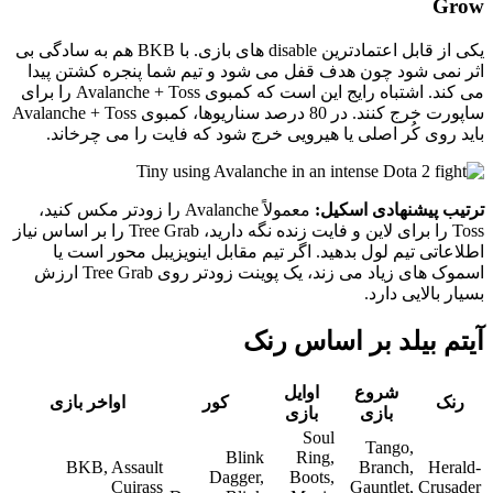
Grow
یکی از قابل اعتمادترین disable های بازی. با BKB هم به سادگی بی
اثر نمی شود چون هدف قفل می شود و تیم شما پنجره کشتن پیدا
می کند. اشتباه رایج این است که کمبوی Avalanche + Toss را برای
ساپورت خرج کنند. در 80 درصد سناریوها، کمبوی Avalanche + Toss
باید روی کُر اصلی یا هیرویی خرج شود که فایت را می چرخاند.
ترتیب پیشنهادی اسکیل:
معمولاً Avalanche را زودتر مکس کنید،
Toss را برای لاین و فایت زنده نگه دارید، Tree Grab را بر اساس نیاز
اطلاعاتی تیم لول بدهید. اگر تیم مقابل اینویزیبل محور است یا
اسموک های زیاد می زند، یک پوینت زودتر روی Tree Grab ارزش
بسیار بالایی دارد.
آیتم بیلد بر اساس رنک
شروع
اوایل
رنک
کور
اواخر بازی
بازی
بازی
Soul
Tango,
Blink
Ring,
BKB, Assault
Branch,
Herald-
Dagger,
Boots,
Cuirass
Gauntlet,
Crusader