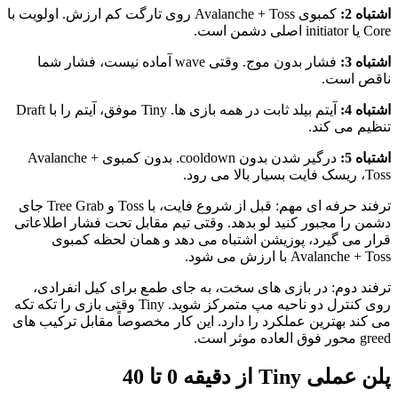
اشتباه 2:
کمبوی Avalanche + Toss روی تارگت کم ارزش. اولویت با
Core یا initiator اصلی دشمن است.
اشتباه 3:
فشار بدون موج. وقتی wave آماده نیست، فشار شما
ناقص است.
اشتباه 4:
آیتم بیلد ثابت در همه بازی ها. Tiny موفق، آیتم را با Draft
تنظیم می کند.
اشتباه 5:
درگیر شدن بدون cooldown. بدون کمبوی Avalanche +
Toss، ریسک فایت بسیار بالا می رود.
ترفند حرفه ای مهم: قبل از شروع فایت، با Toss و Tree Grab جای
دشمن را مجبور کنید لو بدهد. وقتی تیم مقابل تحت فشار اطلاعاتی
قرار می گیرد، پوزیشن اشتباه می دهد و همان لحظه کمبوی
Avalanche + Toss با ارزش می شود.
ترفند دوم: در بازی های سخت، به جای طمع برای کیل انفرادی،
روی کنترل دو ناحیه مپ متمرکز شوید. Tiny وقتی بازی را تکه تکه
می کند بهترین عملکرد را دارد. این کار مخصوصاً مقابل ترکیب های
greed محور فوق العاده موثر است.
پلن عملی Tiny از دقیقه 0 تا 40