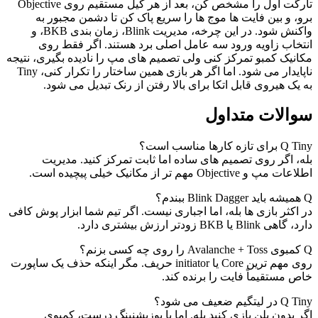
تارگت اول را مشخص کن، بعد از هر کیل مستقیم روی Objective
برو، و بین فایت ها موج ها را سریع پاک کن تا دشمن مجبور به
واکنش شود. در این چرخه، مدیریت Blink، زمان بندی BKB، و
انتخاب زاویه ورود سه عامل اصلی برد هستند. اگر فقط روی
مکانیک کمبو تمرکز کنی ولی تصمیم های مپ را نادیده بگیری، نتیجه
ناپایدار می شود. اما اگر هر بازی همین ساختار را تکرار کنی، Tiny
به یک هیروی قابل اتکا برای بالا رفتن از رنک تبدیل می شود.
سوالات متداول
Tiny برای تازه کارها مناسب است؟
Q
بله، اگر روی تصمیم های ساده اما ثابت تمرکز کنید. مدیریت
اطلاعات مپ و Objective مهم تر از مکانیک خیلی پیچیده است.
Q
همیشه باید Blink Dagger ببندم؟
در اکثر بازی ها بله، اما اجباری نیست. اگر تیم شما ابزار پوش کافی
دارد، گاهی Blink یا BKB زودتر ارزش بیشتری دارد.
Q
کمبوی Avalanche + Toss را روی چه کسی بزنم؟
روی مهم ترین Core یا initiator حریف. مگر اینکه حذف یک ساپورت
خاص مستقیماً فایت را برنده کند.
Tiny در لیتگیم ضعیف می شود؟
Q
اگر بدون پلن بازی کنید بله. اما با پوزیشنینگ درست، کمبوی