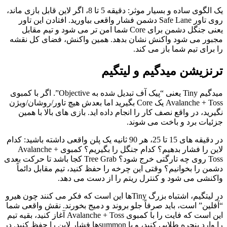
یک الگوی ساده و بسیار موثر: دقیقه 5 تا 8، اگر لاین قابل بازی ماند،
روی تاور Safe Lane دشمن فشار واقعی بیاورید. افتادن این تاور
یعنی جنگل دشمن برای Core شما امن تر می شود و تیم مقابل
مجبور می شود واکنش نشان بدهد. همین واکنش، فضای کل نقشه
را برای تیم شما باز می کند.
ترنزیشن میدگیم و لیتگیم
میدگیم Tiny یعنی “پیک آف تبدیل شده به Objective”. اگر با کمبوی
Avalanche + Toss یک Core بگیرید اما بعدش هیچ تاور/روشان/ویژن
نگیرید، در واقع نصف کار را انجام داده اید. بازی های بالا با همین
جزئیات برد و باخت می شوند.
در دقیقه های 15 تا 25، هر 90 ثانیه یک پلن واقعی داشته باشید: کدام
لاین را فشار بدهیم؟ کدام جنگل را بگیریم؟ کمبوی Avalanche +
Toss روی چه تارگتی خرج شود؟ Tree Grab کجا باشد تا حرکت بعدی
دشمن را بخوانیم؟ وقتی این چرخه را حفظ کنید، تیم مقابل دائماً
واکنشی می شود و کنترل ریتم را از دست می دهد.
در لیتگیم، اشتباه بزرگ Tinyها این است که فکر می کنند چون هیرو
“آفلین” است، باید صرفاً جلو بروند و دمیج بخورند. نقش واقعی شما
این است که فایت را با کمبوی Avalanche + Toss آغاز کنید، بقیه تیم
را وارد پنجره طلایی کنید، و با summonها فشار لاین را حفظ کنید. در