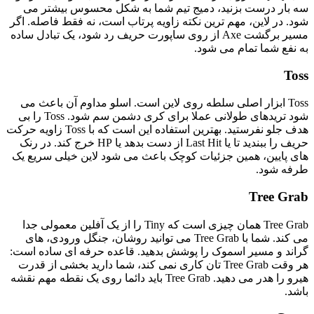
سه بار درست بزنید، دمیج تیم شما به شکل محسوس بیشتر می
شود. در لاین، مهم ترین نکته زاویه پرتاب است، نه فقط فاصله. اگر
مسیر برگشت Axe از روی ساپورت حریف رد شود، یک تبادل ساده
به نفع شما تمام می شود.
Toss
Toss ابزار اصلی سلطه روی لاین است. اسلو مداوم آن باعث می
شود تریدهای طولانی عملا برای کری دشمن سم شود. Toss را بی
هدف جلو نفرستید. بهترین استفاده این است که با Toss زاویه حرکت
حریف را ببندید تا یا Last Hit از دست بدهد یا HP خرج کند. در رنک
های پایین، همین جزئیات کوچک باعث می شود لاین خیلی سریع یک
طرفه شود.
Tree Grab
Tree Grab همان چیزی است که Tiny را از یک آفلین معمولی جدا
می کند. شما با Tree Grab می توانید روشان، جنگل ورودی، های
گراند و مسیر اسموک را پوشش بدهید. قاعده حرفه ای ساده است:
هر وقت Tree Grab تان کاری نمی کند، شما دارید بخشی از قدرت
هیرو را هدر می دهید. Tree Grab باید دائما روی یک نقطه مهم نقشه
باشد.