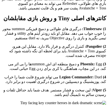
بازی های طولانی، Refresher می تواند به معنای دو کمبوی
Avalanche + Toss پشت سر هم و یک فایت تضمینی باشد.
کانترهای اصلی Tiny و روش بازی مقابلشان
1) Timbersaw:
درگیری های طولانی و دمیج فیزیکی summon محور
را خوب جواب می دهد. مقابل او باید زودتر آیتم های utility و فشار
تیمی بگیرید و بازی را روی Objective ببرید، نه duel مستقیم.
2) Pangolier:
کنترل درگیری و فرار بالا دارد. مقابل این هیرو،
کمبوی Avalanche + Toss باید برای لحظه ای نگه داشته شود که
escape مصرف شده است.
3) Phoenix:
Egg و دمیج منطقه ای اش summonها را بی اثر می
کند. در این مچاپ، هماهنگی با کری برای زدن Egg حیاتی است.
4) Legion Commander:
Duel می تواند شروع فایت شما را خراب
کند. پوزیشنینگ و دیسیپلین در شروع درگیری اهمیت دو برابر دارد.
5) Viper:
لین سخت و فشار مستمر. هدف شما باید حداقل تلفات و
رسیدن سالم به تایمینگ آیتم باشد.