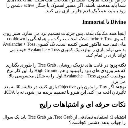
شما باید هدفمند باشند. اگر مسیر اسموک یا جنگل active دشمن را
زود ببینید، عملاً یک قدم جلوتر بازی می کنید.
Divine تا Immortal
اینجا همه مکانیک بلدند، پس جزئیات تصمیم برد می سازد. صبر روی
کمبوی Avalanche + Toss، انتخاب تارگت، و هماهنگی با cooldown
های تیم، سه فاکتور تعیین کننده است. یک کمبوی Avalanche + Toss
بد می تواند بازی را ببازد، یک کمبوی Avalanche + Toss خوب می
تواند بازی را تمام کند.
نکته پرو:
در فایت های نزدیک روشان، Tree Grab را طوری بگذارید
که هم ورودی های دود را ببینید و هم High Ground را. این کار نرخ
موفقیت کمبوی Avalanche + Toss اول را به شکل محسوسی بالا
می برد.
توجه:
اگر Tiny را بدون پلن Objective بازی کنید، در دقیقه 30 به بعد
تاثیرتان افت می کند. این هیرو با تصمیم برنده می شود، نه با KDA.
نکات حرفه ای و اشتباهات رایج
اشتباه 1:
استفاده تصادفی از Tree Grab. هر Tree Grab باید یک سوال
را جواب بدهد: دشمن کجاست؟