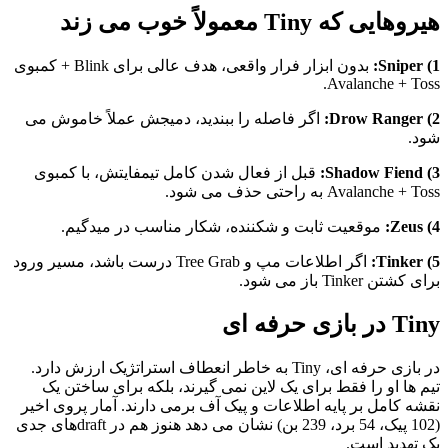
هیروهایی که Tiny معمولاً خوب می زند
1) Sniper:
بدون ابزار فرار واقعی، هدف عالی برای Blink + کمبوی
Avalanche + Toss.
2) Drow Ranger:
اگر فاصله را ببندید، دمیجش عملاً خاموش می
شود.
3) Shadow Fiend:
قبل از فعال شدن کامل تیمفایتش، با کمبوی
Avalanche + Toss به راحتی حذف می شود.
4) Zeus:
موقعیت ثابت و شکننده، شکار مناسب در میدگیم.
5) Tinker:
اگر اطلاعات مپ و Tree Grab درست باشد، مسیر ورود
برای کشتن Tinker باز می شود.
Tiny در بازی حرفه ای
در بازی حرفه ای، Tiny به خاطر انعطاف استراتژیک ارزش دارد.
تیم ها او را فقط برای یک لاین نمی گیرند، بلکه برای ساختن یک
نقشه کامل بر پایه اطلاعات و پیک آف برمی دارند. آمار پروی اخیر
(102 پیک، 54 برد، 239 بن) نشان می دهد هنوز هم در draftهای جدی
یک تهدید است.