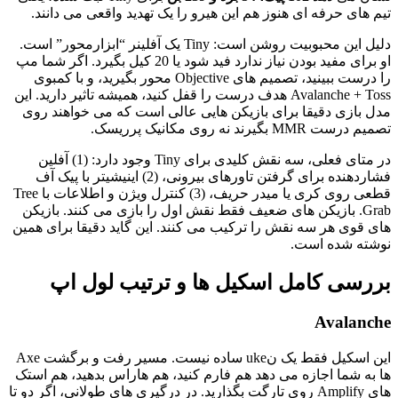
تیم های حرفه ای هنوز هم این هیرو را یک تهدید واقعی می دانند.
دلیل این محبوبیت روشن است: Tiny یک آفلینر “ابزارمحور” است.
او برای مفید بودن نیاز ندارد فید شود یا 20 کیل بگیرد. اگر شما مپ
را درست ببینید، تصمیم های Objective محور بگیرید، و با کمبوی
Avalanche + Toss هدف درست را قفل کنید، همیشه تاثیر دارید. این
مدل بازی دقیقا برای بازیکن هایی عالی است که می خواهند روی
تصمیم درست MMR بگیرند نه روی مکانیک پرریسک.
در متای فعلی، سه نقش کلیدی برای Tiny وجود دارد: (1) آفلین
فشاردهنده برای گرفتن تاورهای بیرونی، (2) اینیشیتر با پیک آف
قطعی روی کری یا میدر حریف، (3) کنترل ویژن و اطلاعات با Tree
Grab. بازیکن های ضعیف فقط نقش اول را بازی می کنند. بازیکن
های قوی هر سه نقش را ترکیب می کنند. این گاید دقیقا برای همین
نوشته شده است.
بررسی کامل اسکیل ها و ترتیب لول اپ
Avalanche
این اسکیل فقط یک نuke ساده نیست. مسیر رفت و برگشت Axe
ها به شما اجازه می دهد هم فارم کنید، هم هاراس بدهید، هم استک
های Amplify روی تارگت بگذارید. در درگیری های طولانی، اگر دو تا