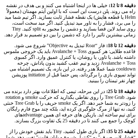
دقیقه 8 تا 12:
خیلی ها در اینجا اشتباه می کنند و بی هدف در نقشه
راه می روند. پلن درست این است که با اولین آیتم مهمتان (معمولاً
Helm یا قطعه هایش) یک نقطه فشار ثابت بسازید. اگر تیم شما مید
را می برد، فشار را به تاور مید تبدیل کنید. اگر مید سخت است،
روی سايد لاین فضا بسازید و دشمن را مجبور به split کنید. Tiny
زمانی بیشترین تاثیر را دارد که دشمن را بین دو تصمیم بد قرار دهد.
دقیقه 12 تا 18:
فاز “Roar تبدیل به Objective” شروع می شود.
قاعده طلایی: هر کمبوی Avalanche + Toss باید یک خروجی ملموس
داشته باشد. یا تاور، یا روشان، یا کنترل عمیق وارد. اگر کمبوی
Avalanche + Toss زدید و تیم عقب کشید بدون پاداش، چرخه
cooldown شما عملاً هدر رفته. در این بازه، یک تصمیم اشتباه می
تواند تمپوی بازی را برگرداند، پس حتما قبل از initiation پوزیشن
چهار نفر تیمتان را ببینید.
دقیقه 18 تا 25:
در این مرحله، تیمی که اطلاعات بهتر دارد برنده می
شود. Tree Grab را روی نقاطی بگذارید که حرکت smoke و rotation
را زودتر به شما خبر دهد. اگر یک smoke حریف را با Tree Grab خنثی
کنید، نه تنها از مرگ جلوگیری کرده اید، بلکه چند موج فارم رایگان
برای تیم ساخته اید. بازیکن های حرفه ای همین advantageهای
کوچک را جمع می کنند تا در دقیقه 25 یک تفاوت بزرگ بسازند.
دقیقه 25 تا 35:
اگر بازی طول کشید، Tiny باید نقش خودش را از
“فشار لاین صرف” به “کنترل شروع و پایان فایت” تغییر دهد. شما