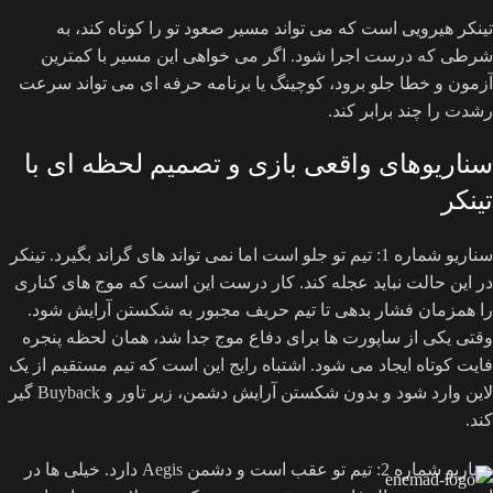
تینکر هیرویی است که می تواند مسیر صعود تو را کوتاه کند، به
شرطی که درست اجرا شود. اگر می خواهی این مسیر با کمترین
آزمون و خطا جلو برود، کوچینگ یا برنامه حرفه ای می تواند سرعت
رشدت را چند برابر کند.
سناریوهای واقعی بازی و تصمیم لحظه ای با
تینکر
سناریو شماره 1: تیم تو جلو است اما نمی تواند های گراند بگیرد. تینکر
در این حالت نباید عجله کند. کار درست این است که موج های کناری
را همزمان فشار بدهی تا تیم حریف مجبور به شکستن آرایش شود.
وقتی یکی از ساپورت ها برای دفاع موج جدا شد، همان لحظه پنجره
فایت کوتاه ایجاد می شود. اشتباه رایج این است که تیم مستقیم از یک
لاین وارد شود و بدون شکستن آرایش دشمن، زیر تاور و Buyback گیر
کند.
سناریو شماره 2: تیم تو عقب است و دشمن Aegis دارد. خیلی ها در