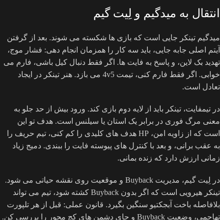
انتقال به میدگیم و لِیت گیم
میدگیم تینکر جایی است که بازی ها شکسته می شوند. بعد از گرفتن
آیتم اصلی جابه جایی، باید سه کار را همزمان انجام دهی: فشار موج،
تهدید بک لاین، و پاسخ به فایت ها. اگر فقط دنبال کیل باشی، فارم می
خوابی. اگر فقط فارم کنی، تیمت 4v5 می بازد. هنر تینکر در ایجاد
تعادل است.
در تیمفایت، تینکر باید از لایه دوم بازی کند. ورود بیش از حد جلو به
معنی مرگ فوری در برابر یک استان یا سیلنس است. هدف تو این
است که از زاویه امن، HP هدف های کلیدی را کم کنی، تیم حریف را
به عقب برانی، و بعد با کنترل های پیوسته فایت را ببندی. دمیج زیاد
زمانی ارزش دارد که زنده بمانی.
در لِیت گیم، مدیریت Buyback و موقعیت روی نقشه حیاتی می شود.
تینکر هیرویی است که اگر بدون Buyback کشته شود، تیم می تواند
بلافاصله باخت آبجکتیو سنگین بگیرد. قانون عملی: قبل از هر تلپورت
تهاجمی، وضعیت Buyback و جای دشمن های کچ محور را بررسی کن.