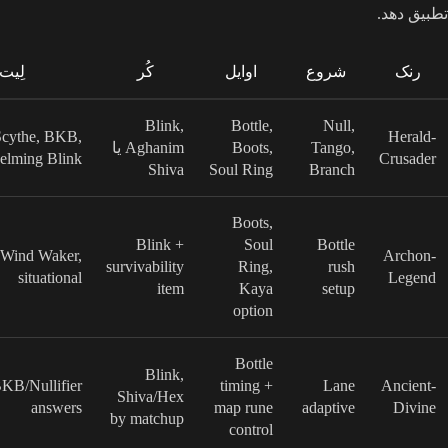
تطبیق دهد.
رنک
شروع
اوایل
کُر
لِیت
Blink,
Bottle,
Null,
Scythe, BKB,
Herald-
Tango,
Boots,
Aghanim یا
elming Blink
Crusader
Shiva
Soul Ring
Branch
Boots,
Blink +
Soul
Bottle
 Wind Waker,
Archon-
survivability
Ring,
rush
situational
Legend
item
Kaya
setup
option
Bottle
Blink,
KB/Nullifier
timing +
Lane
Ancient-
Shiva/Hex
answers
map rune
adaptive
Divine
by matchup
control