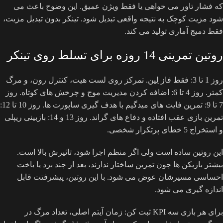
که فشار تاور می خواهی یا فقط ویژن عمیق. این وضوح باعث می
شود مزیت کوچک به نتیجه واقعی تبدیل شود. تینکر بدون تبدیل مزیت،
فقط دمیج آماری تولید می کند.
روتین تمرینی 14 روزه برای تسلط روی تینکر
روز 1 تا 3: فقط فاز لِین. تمرکز روی لست هیت، کنترل رون، و مرگ
کمتر. روز 4 تا 6: اضافه کردن مدیریت موج و چرخش های کوتاه. روز
7 تا 9: تمرین فایت های میدگیم با هدف گیری ساپورت ها. روز 10 تا 12:
تمرین بازی عقب افتاده و دفاع های گراند. روز 13 و 14: بازبینی ریپلی
و استخراج 5 خطای پرتکرار شخصی.
این روتین ساده است ولی اگر منظم اجرا شود، تاثیرش بالا است.
بیشتر بازیکن ها چون تمرین ساختار ندارند، بعد از چند برد یا باخت
احساسی مسیرشان عوض می شود. با این روتین، پیشرفتت قابل
اندازه گیری می شود.
برای هر بازی سه KPI ثبت کن: زمان آیتم اصلی، تعداد مرگ در