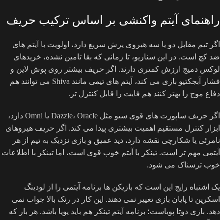
راهنمای آیتم واکنشی بر اساس ترکیب حریف
اگر تیم مقابل دو یا سه هیروی پرش سریع دارد، اولویت با آیتم های
ضد کچ است. در این سناریو، تا زمانی که بقا تامین نشده، خریدهای
لوکس دمیج ارزش کمتری دارند. اگر حریف بیشتر روی پوش لاین و
فشار آبجکتیو بازی می کند، آیتم های تیمی مانند Shiva می توانند هم
دفاع موج را بهتر کنند هم فایت را قابل کنترل تر.
اگر حریف ساپورت های قوی سیو مثل Dazzle، Oracle یا Omni دارد،
ابزار کنترل مستقیم اهمیت بیشتری پیدا می کند. اگر حریف هیروهای
نامرئی یا شکارچی نقشه دارد، دید عمیق و بازی نزدیک به تیم از هر
آیتمی مهم تر است. تینکر با آیتم خوب قوی است، اما تینکر با اطلاعات
خوب ترسناک می شود.
یک اشتباه رایج این است که بازیکن ها برنامه آیتمی را از لودینگ
اسکرین تا پایان بازی تغییر نمی دهند. این کار در رنک بالا جواب نمی
دهد. بازی دوتا پویاست؛ برنامه آیتم تینکر هم باید پویا باشد. هر بار که