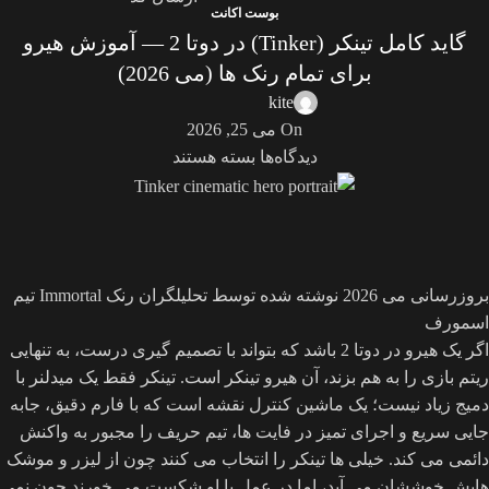
بوست اکانت
گاید کامل تینکر (Tinker) در دوتا 2 — آموزش هیرو
برای تمام رنک ها (می 2026)
kite
On می 25, 2026
دیدگاه‌ها
بسته هستند
بروزرسانی می 2026
نوشته شده توسط تحلیلگران رنک Immortal تیم
اسمورف
اگر یک هیرو در دوتا 2 باشد که بتواند با تصمیم گیری درست، به تنهایی
ریتم بازی را به هم بزند، آن هیرو تینکر است. تینکر فقط یک میدلنر با
دمیج زیاد نیست؛ یک ماشین کنترل نقشه است که با فارم دقیق، جابه
جایی سریع و اجرای تمیز در فایت ها، تیم حریف را مجبور به واکنش
دائمی می کند. خیلی ها تینکر را انتخاب می کنند چون از لیزر و موشک
هایش خوششان می آید، اما در عمل با او شکست می خورند چون نمی