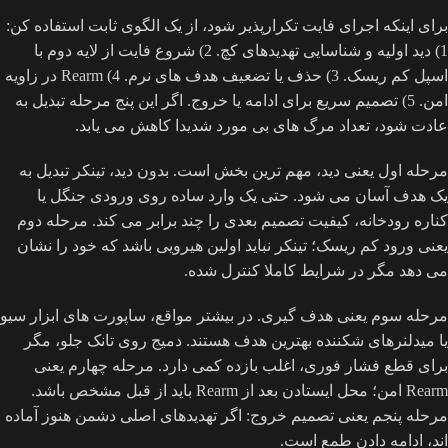
برای اینکه اجرای فایت تکرارپذیر شود، از یک الگوی ثابت استفاده کن:
1) دید اولیه و شناسایی تهدیدهای کچ. 2) شروع فایت از لایه دوم با
اسپل کم ریسک. 3) حذف یا تضعیف هدف های نرم. 4) Rearm در زاویه
امن. 5) تصمیم سریع برای ادامه یا خروج. اگر این پنج مرحله تبدیل به
عادت شود، تعداد مرگ های بی مورد شدیدا کاهش می یابد.
مرحله اول یعنی دید، مهم ترین بخش است. بدون دید، تینکر تبدیل به
یک هدف آسان می شود. حتی یک وارد ساده روی ورودی جنگل یا
کناره رودخانه، کیفیت تصمیم بعدی را چند برابر می کند. مرحله دوم
یعنی ورود کم ریسک؛ تینکر نباید اولین هیرویی باشد که خود را نشان
می دهد مگر در شرایط کاملا کنترل شده.
مرحله سوم یعنی هدف گیری. در بیشتر مواقع، ساپورت های ابزار سیو
یا میدلنرهای شکننده بهترین هدف هستند. دمیج روی تانک جلو، مگر
برای قطع فشار فوری، اغلب بازده کمی دارد. مرحله چهارم یعنی
Rearm امن؛ محل ایستادن بعد از Rearm باید از قبل مشخص باشد.
مرحله پنجم یعنی تصمیم خروج: اگر تهدیدهای اصلی دشمن هنوز آماده
اند، ادامه دادن طمع است.