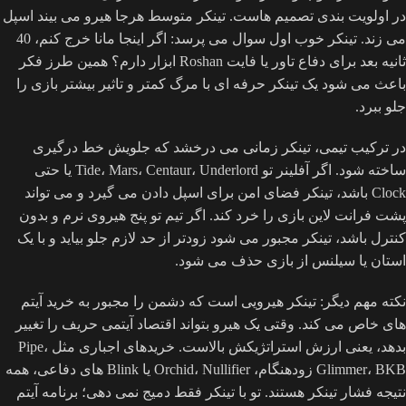
در اولویت بندی تصمیم هاست. تینکر متوسط هرجا هیرو می بیند اسپل
می زند. تینکر خوب اول سوال می پرسد: اگر اینجا مانا خرج کنم، 40
ثانیه بعد برای دفاع تاور یا فایت Roshan ابزار دارم؟ همین طرز فکر
باعث می شود یک تینکر حرفه ای با مرگ کمتر و تاثیر بیشتر بازی را
جلو ببرد.
در ترکیب تیمی، تینکر زمانی می درخشد که جلویش خط درگیری
ساخته شود. اگر آفلینر تو Tide، Mars، Centaur، Underlord یا حتی
Clock باشد، تینکر فضای امن برای اسپل دادن می گیرد و می تواند
پشت فرانت لاین بازی را خرد کند. اگر تیم تو پنج هیروی نرم و بدون
کنترل باشد، تینکر مجبور می شود زودتر از حد لازم جلو بیاید و با یک
استان یا سیلنس از بازی حذف می شود.
نکته مهم دیگر: تینکر هیرویی است که دشمن را مجبور به خرید آیتم
های خاص می کند. وقتی یک هیرو بتواند اقتصاد آیتمی حریف را تغییر
بدهد، یعنی ارزش استراتژیکش بالاست. خریدهای اجباری مثل Pipe،
Glimmer، BKB زودهنگام، Orchid، Nullifier یا Blink های دفاعی، همه
نتیجه فشار تینکر هستند. تو با تینکر فقط دمیج نمی دهی؛ برنامه آیتم