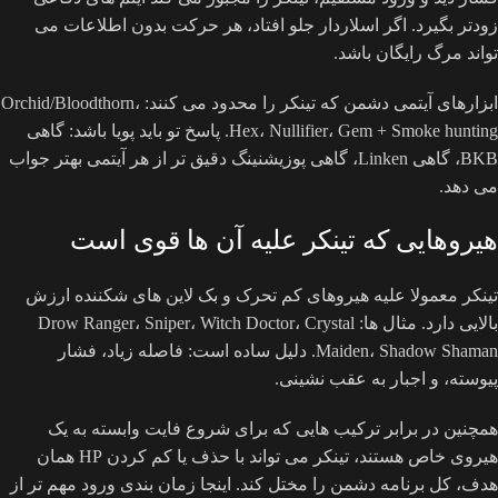
زودتر بگیرد. اگر اسلاردار جلو افتاد، هر حرکت بدون اطلاعات می
تواند مرگ رایگان باشد.
ابزارهای آیتمی دشمن که تینکر را محدود می کنند: Orchid/Bloodthorn،
Hex، Nullifier، Gem + Smoke hunting. پاسخ تو باید پویا باشد: گاهی
BKB، گاهی Linken، گاهی پوزیشنینگ دقیق تر از هر آیتمی بهتر جواب
می دهد.
هیروهایی که تینکر علیه آن ها قوی است
تینکر معمولا علیه هیروهای کم تحرک و بک لاین های شکننده ارزش
بالایی دارد. مثال ها: Drow Ranger، Sniper، Witch Doctor، Crystal
Maiden، Shadow Shaman. دلیل ساده است: فاصله زیاد، فشار
پیوسته، و اجبار به عقب نشینی.
همچنین در برابر ترکیب هایی که برای شروع فایت وابسته به یک
هیروی خاص هستند، تینکر می تواند با حذف یا کم کردن HP همان
هدف، کل برنامه دشمن را مختل کند. اینجا زمان بندی ورود مهم تر از