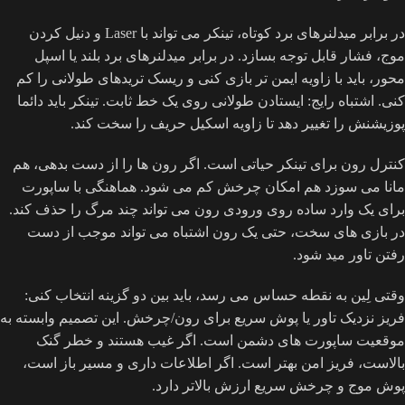
در برابر میدلنرهای برد کوتاه، تینکر می تواند با Laser و دنیل کردن
موج، فشار قابل توجه بسازد. در برابر میدلنرهای برد بلند یا اسپل
محور، باید با زاویه ایمن تر بازی کنی و ریسک تریدهای طولانی را کم
کنی. اشتباه رایج: ایستادن طولانی روی یک خط ثابت. تینکر باید دائما
پوزیشنش را تغییر دهد تا زاویه اسکیل حریف را سخت کند.
کنترل رون برای تینکر حیاتی است. اگر رون ها را از دست بدهی، هم
مانا می سوزد هم امکان چرخش کم می شود. هماهنگی با ساپورت
برای یک وارد ساده روی ورودی رون می تواند چند مرگ را حذف کند.
در بازی های سخت، حتی یک رون اشتباه می تواند موجب از دست
رفتن تاور مید شود.
وقتی لِین به نقطه حساس می رسد، باید بین دو گزینه انتخاب کنی:
فریز نزدیک تاور یا پوش سریع برای رون/چرخش. این تصمیم وابسته به
موقعیت ساپورت های دشمن است. اگر غیب هستند و خطر گنک
بالاست، فریز امن بهتر است. اگر اطلاعات داری و مسیر باز است،
پوش موج و چرخش سریع ارزش بالاتر دارد.