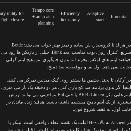
Tempo core
ry utility for
Efficiency
Adaptive
+ anti-catch
Immortal
fight closure
items only
start
planning
در هرالد تا کروسیدر، پلن ساده و تمیز بهتر جواب می دهد: Bottle
سریع، کنترل رون، بوت مناسب، بعد Blink. خیلی از بازیکن ها زود می
خواهند آیتم های لوکس بخرند اما بدون جایگیری امن هیچ آیتم گرانی
نجاتت نمی دهد. اول بقا و موقعیت، بعد دمیج.
در آرکان تا لجند، دشمن ها بیشتر روی گنک میدلین تمرکز می کنند.
اینجا اگر بدون برنامه ضد کچ بازی کنی، هر دو دقیقه یک بار می میری.
آیتم هایی مثل BKB، Linken یا حتی Eul موقعیتی می توانند ارزش
بیشتری از یک آیتم دمیج مستقیم داشته باشند. هدف: زنده ماندن در
فایت اول، نه فقط شروع قوی.
در Ancient به بالا، Hex اغلب یک نقطه عطف واقعی است. تینکر با
کنترل فوری روی یک هدف کلیدی، می تواند فایت را قبل از شروع