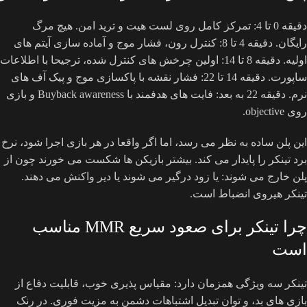
دقیقه 0 تا 4: تمرکز کامل روی لست هیت و ترید امن. هیچ مرگ
رایگان. دقیقه 4 تا 8: کنترل رون، فشار موج و آماده سازی آیتم های
اولیه. دقیقه 8 تا 14: اولین چرخش های کنترل شده، ترجیحا با اطلاعات
ساپورت. دقیقه 14 تا 22: فشار نقشه با پاکسازی موج و پیک آف های
نرم. دقیقه 22 به بعد: فایت های هدفمند با Buyback awareness و بازی
روی objective.
این پلن ساده به نظر می رسد، اما اگر واقعا در هر بازی اجرا شود، نرخ
برد تینکر را پایدار می کند. بیشتر بازیکن ها شکست می خورند چون از
پلن خارج می شوند: یا زود درگیر می شوند یا دیر واکنش می دهند.
تینکر هیروی انضباط است.
چرا تینکر برای صعود سریع MMR مناسب
است
تینکر سه ویژگی همزمان دارد: مقیاس پذیری خوب، قابلیت دفاع از
بازی های بد، و توان تبدیل اشتباهات دشمن به مزیت فوری. در رنک