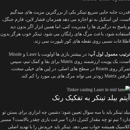
قدرت جابه جایی سریع تینکر یکی از بزرگترین مزیت های میدگیم
است. این اسکیل به تو اجازه می دهد همزمان فشار لاین، فارم جنگل،
و پاسخ به درگیری ها را مدیریت کنی. اما همین ابزار اگر بدون دید
استفاده شود، باعث مرگ های رایگان می شود. تینکر خوب هرگز بدون
اطلاعات نسبی روی نقطه های کور تلپورت نمی زند.
ترتیب معمول لول آپ:
در بیشتر بازی ها اولویت با Laser و Missile
است، یک پوینت ارزشمند روی Matrix برای بقا و کمک تیم، سپس
تمرکز روی Rearm در سطح های اصلی. در لِین های خیلی سخت،
گرفتن Matrix زودتر می تواند مرگ های بی مورد را کم کند.
آیتم بیلد تینکر به تفکیک رنک
بیلد تینکر باید با سه سوال تعیین شود: دشمن چه ابزاری برای بستن تو
دارد؟ تیم تو چه مقدار کنترل دارد؟ سرعت بازی چقدر بالاست؟ مسیر
کلاسیک همیشه جواب نمی دهد. تینکر باید خریدش را با تهدید اصلی