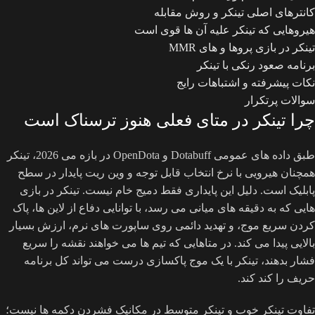
کانترهای اصلی تینکر و روش مقابله
هیروهایی که تینکر علیه آن ها قوی است
تینکر در بازی پروها و های MMR
برنامه صعود رنکی با تینکر
نکات پیشرفته و اشتباهات رایج
سوالات پرتکرار
چرا تینکر در متای فعلی هنوز ترسناک است
طبق داده های عمومی Dotabuff و OpenDota در بازه می 2026، تینکر
همچنان هیرویی با نرخ انتخاب قابل توجه و وین ریت پایدار در سطح
پابلیک است. دلیل این پایداری فقط دمیج خام نیست. تینکر در بازی
هایی که به دقیقه های میانی می رسد، با توانایی دفاع از لاین ها، پاک
کردن سریع موج، و تهدید دائمی روی ساپورت های نرم، ارزش بسیار
بالایی پیدا می کند. در متاهایی که تیم ها می خواهند نقشه را سریع
فشار بدهند، تینکر با یک موج پاکسازی درست می تواند کل برنامه
حریف را کند کند.
تفاوت تینکر خوب و تینکر متوسط در مکانیک فشردن دکمه ها نیست؛