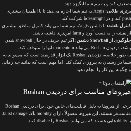
تضعیف کند و به تیم شما انگیزه دهد.
برتری طلایی:
Aegis به تیم شما اجازه می‌دهد تا با اطمینان بیشتری
push کند و در teamfightها شرکت کند.
کنترل نقشه:
با داشتن Aegis، تیم شما می‌تواند کنترل مناطق بیشتری
از نقشه را به دست آورد و farm امن‌تری داشته باشد.
جلوگیری از Snowball دشمن:
اگر تیم حریف در حال snowball شدن
باشد، دزدیدن Roshan می‌تواند momentum آنها را متوقف کند.
به طور خلاصه، دزدیدن Roshan یک ابزار قدرتمند است که می‌تواند به
شما در رسیدن به پیروزی کمک کند. اما مهم است که بدانید چه زمانی
و چگونه این کار را انجام دهید.
هیروهای مناسب برای دزدیدن Roshan
برخی از هیروها به دلیل قابلیت‌های خاص خود، برای دزدیدن Roshan
مناسب‌تر هستند. این هیروها معمولاً دارای mobility بالا، burst damage،
یا abilityهایی هستند که می‌توانند Roshan را disable کنند.