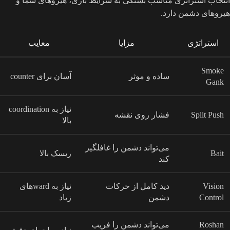
انتخاب استراتژی مناسب بستگی به شرایط بازی، هیروهای شما و
هیروهای دشمن دارد.
استراتژی
مزایا
معایب
Smoke
ساده و موثر
آسان برای counter
Gank
نیاز به coordination
Split Push
فشار روی نقشه
بالا
می‌تواند دشمن را غافلگیر
Bait
ریسک بالا
کند
Vision
دید کامل از حرکات
نیاز به wardهای
Control
دشمن
زیاد
Roshan
می‌تواند دشمن را فریب