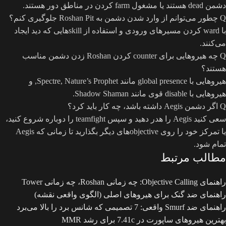
دشمن dead هستند یا مشغول farm کردن در مناطق دور هستند.
Q
چطور می‌توانم از وارد شدن دشمن به Roshan Pit جلوگیری کنم؟
با ward کردن مسیرهای ورودی و استفاده از skillهایی که دید ایجاد
می‌کنند.
Q
چه هیروهایی برای counter کردن Roshan زدن دشمن مناسب
هستند؟
هیروهایی با global presence مانند Spectre, Nature’s Prophet, و
هیروهایی با disable قوی مانند Shadow Shaman.
Q
اگر دشمن Aegis داشته باشد، چه کار باید کرد؟
سعی کنید Aegis را هدر دهید و سپس teamfight را دوباره شروع کنید،
یا تمرکز خود را روی objectiveهای دیگر بگذارید تا زمانی که Aegis
تمام شود.
مطالب مرتبط
راهنمای Objective Calling: چه زمانی Roshan، چه زمانی Tower
راهنمای ضد گنک برای هیروهای اصلی (الگوی واقعی نقشه)
راهنمای ضد Smurf واقعی: 7 تصمیمی که شانس برد را بالا می‌برد
بهترین هیروهای ساپورت در 7.41c برای رشد MMR