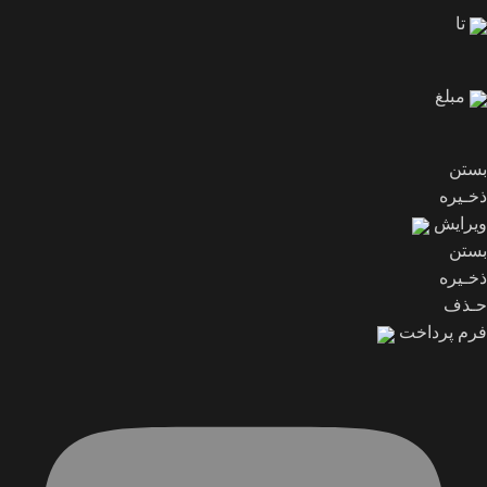
تا
مبلغ
بستن
ذخـیره
ویرایش
بستن
ذخـیره
حـذف
فرم پرداخت