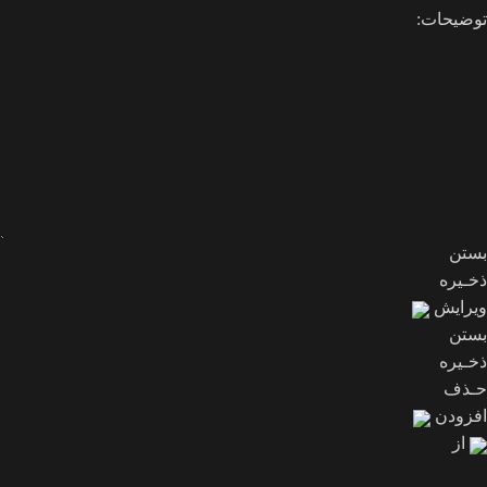
توضیحات:
بستن
ذخـیره
ویرایش
بستن
ذخـیره
حـذف
افزودن
از