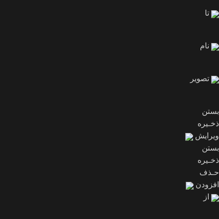
تا
نام
تصویر
بستن
ذخـیره
ویرایش
بستن
ذخـیره
حـذف
افزودن
از