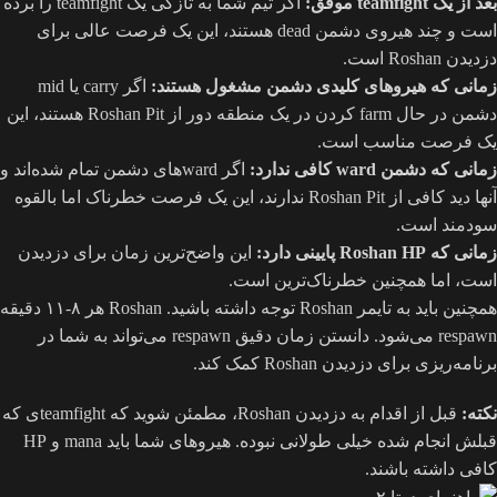
بعد از یک teamfight موفق:
اگر تیم شما به تازگی یک teamfight را برده
است و چند هیروی دشمن dead هستند، این یک فرصت عالی برای
دزدیدن Roshan است.
زمانی که هیروهای کلیدی دشمن مشغول هستند:
اگر carry یا mid
دشمن در حال farm کردن در یک منطقه دور از Roshan Pit هستند، این
یک فرصت مناسب است.
زمانی که دشمن ward کافی ندارد:
اگر wardهای دشمن تمام شده‌اند و
آنها دید کافی از Roshan Pit ندارند، این یک فرصت خطرناک اما بالقوه
سودمند است.
زمانی که Roshan HP پایینی دارد:
این واضح‌ترین زمان برای دزدیدن
است، اما همچنین خطرناک‌ترین است.
همچنین باید به تایمر Roshan توجه داشته باشید. Roshan هر ۸-۱۱ دقیقه
respawn می‌شود. دانستن زمان دقیق respawn می‌تواند به شما در
برنامه‌ریزی برای دزدیدن Roshan کمک کند.
نکته:
قبل از اقدام به دزدیدن Roshan، مطمئن شوید که teamfightی که
قبلش انجام شده خیلی طولانی نبوده. هیروهای شما باید mana و HP
کافی داشته باشند.