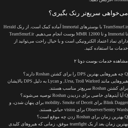
می‌خواهی سریع‌تر رنک بگیری؟
TeamSmurf.ir با بوسترهای Immortal آماده کمک است. از رنک Herald
تا Immortal و تا MMR 12000 بوست انجام می‌دهیم. TeamSmurf.ir
دارای نماد اعتماد الکترونیکی است و با خیال راحت می‌توانید از
خدمات ما استفاده کنید.
مشاهده خدمات بوست دوتا ۲
Q
چه هیروهایی بهترین DPS را برای کشتن Roshan دارند؟
هیروهایی مانند Ursa, Troll Warlord, و Lycan به دلیل DPS بالایشان
برای کشتن Roshan سریع‌تر مناسب هستند.
Q
آیا آیتم‌های خاصی برای دزدیدن Roshan توصیه می‌شوند؟
Blink Dagger برای mobility، Smoke of Deceit برای پنهان شدن، و
Observer/Sentry Wards برای vision حیاتی هستند.
Q
بهترین زمان برای Roshan زدن چه موقع است؟
بهترین زمان بعد از یک teamfight موفق، زمانی که هیروهای کلیدی