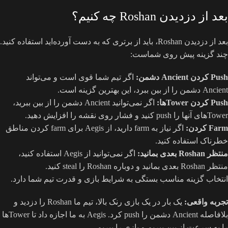
بعد از دزدیدن Roshan چه کنیم؟
بعد از دزدیدن Roshan، باید از برتری که به دست آورده‌اید استفاده کنید.
چند گزینه پیش روی شماست:
Push کردن Ancient دشمن:
اگر تیم شما قوی است و می‌تواند
Ancient دشمن را از بین ببرد، این بهترین گزینه است.
Push کردن Towerها:
اگر نمی‌توانید Ancient دشمن را از بین ببرید،
Towerهای آنها را push کنید و فشار روی نقشه را افزایش دهید.
Farm کردن:
اگر نیاز به farm دارید، از Aegis برای farm کردن مناطق
خطرناک استفاده کنید.
منتظر Roshan بعدی بمانید:
اگر نمی‌توانید از Aegis استفاده کنید،
منتظر Roshan بعدی بمانید و دوباره Roshan را steal کنید.
انتخاب گزینه مناسب بستگی به شرایط بازی و قدرت تیم شما دارد.
تجربه واقعی:
یک بار در یک بازی رنک بالا، تیم ما Roshan را دزدید و
بلافاصله Ancient دشمن را push کرد. Aegis به ما اجازه داد تا Towerها
را به سرعت از بین ببریم و بازی را ببریم.