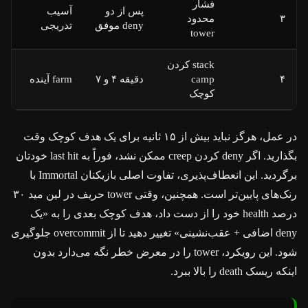
فشار
پس از دو
آسیب
۳
محدود
deny موفق
تدریجی
tower
stack کردن
۴
camp
دقیقه ۴ و ۷
farm آینده
کوچک
در عمل، هرگز نباید بیش از ۱۵ ثانیه برای یک هدف کوچک وقت
بگذارید. اگر deny کردن creep ممکن نشد، فوراً به last hit خودتان
برگردید. این انعطاف‌پذیری، تفاوت اصلی بازیکنان Immortal با
رنک‌های پایین‌تر است. همچنین، وقتی tower حریف در لین مید ۳۰
درصد health خود را از دست داد، هدف کوچک بعدی را به «یک
deny اضافی + عقب‌نشینی» تغییر دهید تا از overcommit جلوگیری
شود. این رویکرد، tower را در معرض خطر نگه می‌دارد بدون
اینکه ریسک death را بالا ببرد.