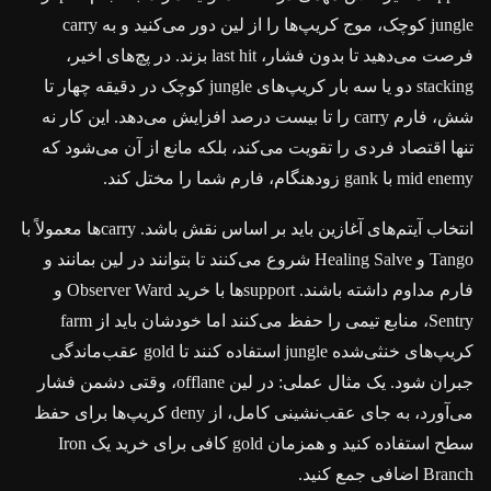
jungle کوچک، موج کريپ‌ها را از لین دور می‌کنید و به carry
فرصت می‌دهید تا بدون فشار، last hit بزند. در پچ‌های اخیر،
stacking دو یا سه بار کريپ‌های jungle کوچک در دقیقه چهار تا
شش، فارم carry را تا بیست درصد افزایش می‌دهد. این کار نه
تنها اقتصاد فردی را تقویت می‌کند، بلکه مانع از آن می‌شود که
mid enemy با gank زودهنگام، فارم شما را مختل کند.
انتخاب آیتم‌های آغازین باید بر اساس نقش باشد. carryها معمولاً با
Tango و Healing Salve شروع می‌کنند تا بتوانند در لین بمانند و
فارم مداوم داشته باشند. supportها با خرید Observer Ward و
Sentry، منابع تیمی را حفظ می‌کنند اما خودشان باید از farm
کريپ‌های خنثی‌شده jungle استفاده کنند تا gold عقب‌ماندگی
جبران شود. یک مثال عملی: در لین offlane، وقتی دشمن فشار
می‌آورد، به جای عقب‌نشینی کامل، از deny کريپ‌ها برای حفظ
سطح استفاده کنید و همزمان gold کافی برای خرید یک Iron
Branch اضافی جمع کنید.