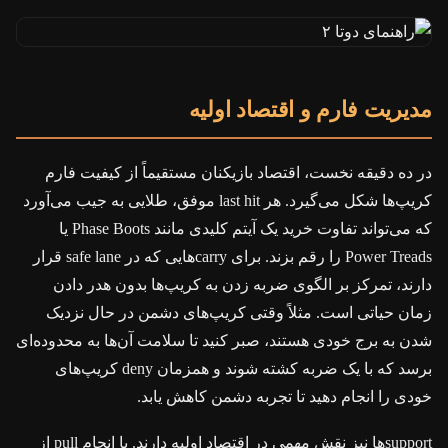
مدیریت فارم و اقتصاد اولیه
در ده دقیقه نخست، اقتصاد بازیکنان مستقیماً از کیفیت فارم
کريپ‌ها شکل می‌گیرد. هر last hit موفق، طلایی به جیب می‌آورد
که می‌تواند تفاوت خرید یک آیتم کلیدی مانند Phase Boots یا
Power Treads را رقم بزند. برای carryهایی که در safe lane قرار
دارند، تمرکز بر الگوی ضربه زدن به کريپ‌ها بدون هدر دادن
زمان حیاتی است. مثلاً وقتی کريپ‌های دشمن در حال نزدیک
شدن به برج خودی هستند، صبر کنید تا سلامت آن‌ها به محدوده‌ای
برسد که با یک ضربه کشته شوند و همزمان deny کريپ‌های
خودی را انجام دهید تا تجربه دشمن کاهش یابد.
supportها نیز نقش مهمی در اقتصاد اولیه دارند. با انجام pull از