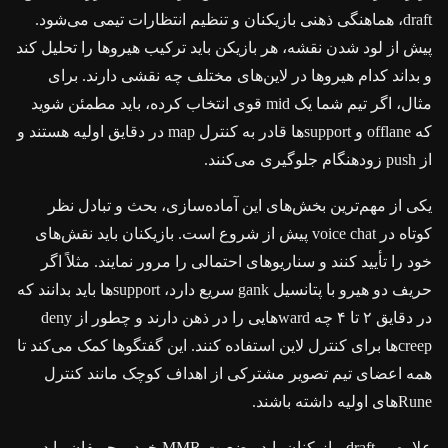
draft، هماهنگی ذهنی بازیکنان و تنظیم انتظارات تیمی می‌شود.
پیش از لود شدن نقشه، هر بازیکن باید ترکیب هیروها را تحلیل کند
و بداند کدام هیروها در لاین‌های مختلف چه نقشی دارند. برای
مثال، اگر تیم شما یک mid قوی انتخاب کرده، باید مطمئن شوید
که offlane و supportها قادر به کنترل map در دقایق اولیه هستند و
از push زودهنگام جلوگیری می‌کنند.
یکی از مهم‌ترین بخش‌های این آماده‌سازی، بحث و تبادل نظر
کوتاه در voice chat پیش از شروع است. بازیکنان باید نقش‌های
خود را تأیید کنند و سناریوهای احتمالی را مرور نمایند. مثلاً اگر
حریف دو هیرو با پتانسیل gank سریع دارد، supportها باید بدانند که
در دقایق ۲ تا ۴ چه wardهایی را در ذهن دارند و چطور از deny
creepها برای کنترل لاین استفاده کنند. این گفتگوها کمک می‌کند تا
همه اعضای تیم تصویر مشترکی از اهداف کوچک مانند کنترل
Runeهای اولیه داشته باشند.
علاوه بر draft، بازیکنان باید وضعیت MMR خود و حریفان را در