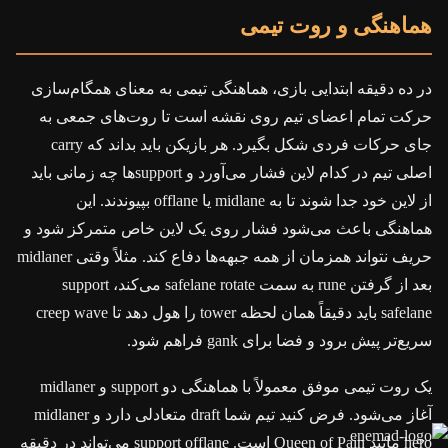
هماهنگی و روت تیمی
در ده دقیقه ابتدایی بازی، هماهنگی تیمی به معنای همگام‌سازی
حرکت تمام اعضای تیم روی نقشه است تا روت‌های جمعی به
جای حرکات فردی شکل بگیرد. هر بازیکن باید بداند که carry
اصلی تیم در کدام لاین فشار می‌آورد و supportها چه زمانی باید
از لاین خود جدا شوند تا به midlane یا offlane بپیوندند. این
هماهنگی باعث می‌شود فشار روی یک لاین خاص متمرکز شود و
حریف نتواند همزمان از همه جبهه‌ها دفاع کند. مثلاً وقتی midlaner
بعد از گرفتن rune به سمت safelane rotate می‌کند، support
safelane باید دقیقاً همان لحظه tower را هول دهد تا creep wave
سریع‌تر پیش برود و فضا برای gank فراهم شود.
یک روت تیمی موفق معمولاً با هماهنگی دو support و midlaner
آغاز می‌شود. فرض کنید تیم شما draft متعادلی دارد و midlaner
hero مانند Queen of Pain است. support offlane می‌تواند در دقیقه