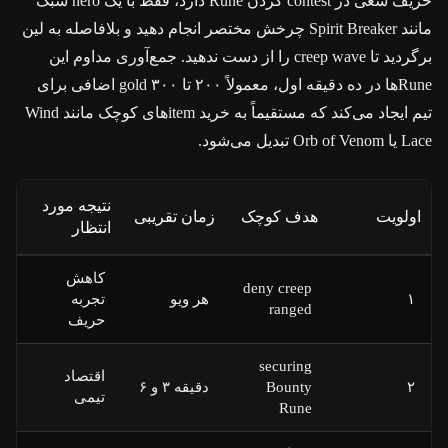
حریف سعی در contest کردن Rune دارد، فقط با یک hero سبک
مانند Spirit Breaker چرخش مختصر انجام دهید و بلافاصله به لین
برگردید تا creep wave را از دست ندهید. جمع‌آوری مداوم این
Runeها در ده دقیقه اول، معمولاً ۲۰۰ تا ۳۰۰ gold اضافی برای
تیم ایجاد می‌کند که مستقیماً به خرید itemهای کوچک مانند Wind
Lace یا Orb of Venom تبدیل می‌شود.
نتیجه مورد
اولویت
هدف کوچک
زمان تقریبی
انتظار
کاهش
deny creep
۱
هر ویو
تجربه
ranged
حریف
securing
اقتصاد
۲
Bounty
دقیقه ۳ و ۶
تیمی
Rune