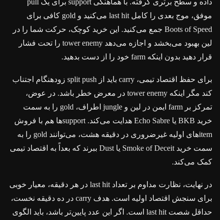
داده و سطح برتری گرفته. با هماهنگی support برای یک pull
موفق، موج بعدی را کامل last hit می‌کنید و gold کافی برای
Boots of Speed جمع می‌کنید. این خرید کوچک، حرکت شما را در
لین بهبود می‌بخشد و اجازه می‌دهد tower enemy را تحت فشار
قرار دهید بدون اینکه farm خود را از دست بدهید.
برای حفظ اقتصاد تیمی، carry باید از split push زودهنگام اجتناب
کند مگر اینکه tower enemy در معرض خطر باشد. در عوض،
تمرکز بر farm ایمن در لین و jungle اطراف، gold را به سمت
خرید BKB یا Echo Sabre هدایت می‌کند. supportها هم با فروش
itemهای اولیه غیرضروری در دقیقه هشت، می‌توانند gold را به
سمت خرید Smoke of Deceit یا Dust ببرند که بعداً به اقتصاد تیمی
کمک می‌کند.
در نهایت، نظارت مداوم بر تعداد last hit در هر دقیقه، معیار خوبی
برای سنجش اقتصاد اولیه است. هدف carry در ده دقیقه نخست،
حداقل شصت last hit است. اگر این عدد پایین‌تر باشد، باید الگوی