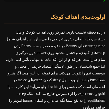
اولویت‌بندی اهداف کوچک
در ده دقیقه نخست بازی، تمرکز روی اهداف کوچک و قابل
دسترس، پایه اصلی برتری تدریجی را می‌سازد. این اهداف شامل
securing runeهای Bounty در دقیقه صفر و سه، deny کردن
creepهای کلیدی، و فشار محدود روی tower بدون درگیری
تمام‌عیار است. هر کدام از این اقدامات به تنهایی تأثیر کمی دارد،
اما جمع شدنشان در طول لانینگ، اقتصاد حریف را مختل و
موقعیت تیم را تقویت می‌کند. برای نمونه، در لین مید، اگر هیرو
شما Puck باشد، اولویت اول deny کردن creepهای melee در
لحظه‌ای است که دشمن برای last hit جلو می‌آید؛ این کار نه تنها
gold و experience را از دسترس خارج می‌کند، بلکه creep
equilibrium را به نفع شما نگه می‌دارد و امکان harass امن‌تر را
فراهم می‌آورد.