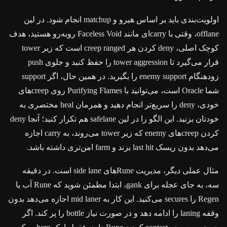
اولویت‌بندی باید بر اساس هیرو و matchup انجام شود. در لین
offlane، وقتی با carryای مانند Faceless Void روبه‌رو هستید، هدف
کوچک اصلی، deny کردن هر creep ranged است که زیر tower
قرار می‌گیرد تا tower aggression را حفظ کنید و جلوی push
زودهنگام enemy support را بگیرید. در همین حال، اگر support
شما Oracle است، می‌توانید با Purifying Flames روی creepهای
خودی، deny را سریع‌تر انجام دهید و همزمان heal مختصری به
خودتان بزنید. این الگو را در لین safelane هم تکرار کنید؛ آنجا deny
کردن creepهای enemy که زیر tower می‌روند، به carry اجازه
می‌دهد بدون ریسک last hit بزند و farm امن‌تری داشته باشد.
مثال عملی دیگر، مدیریت Runeهای side lane است. در دقیقه
سه، به جای عجله برای gank، ابتدا مطمئن شوید که Rune آب یا
Regen را secures می‌کنید. این کار به mid laner اجازه می‌دهد بدون
وقفه laning را ادامه دهد و در صورت نیاز bottle را پر کند. اگر