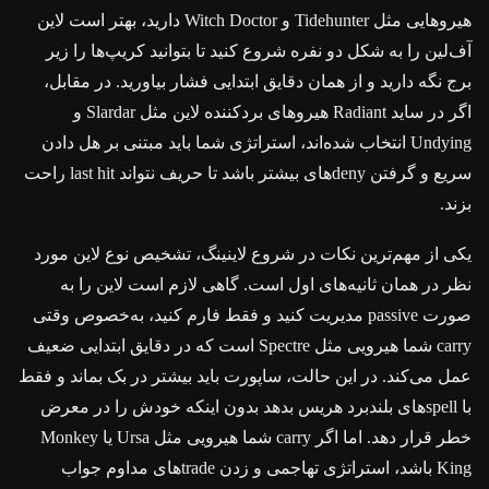
هیروهایی مثل Tidehunter و Witch Doctor دارید، بهتر است لاین
آف‌لین را به شکل دو نفره شروع کنید تا بتوانید کریپ‌ها را زیر
برج نگه دارید و از همان دقایق ابتدایی فشار بیاورید. در مقابل،
اگر در ساید Radiant هیروهای بردکننده لاین مثل Slardar و
Undying انتخاب شده‌اند، استراتژی شما باید مبتنی بر هل دادن
سریع و گرفتن denyهای بیشتر باشد تا حریف نتواند last hit راحت
بزند.
یکی از مهم‌ترین نکات در شروع لاینینگ، تشخیص نوع لاین مورد
نظر در همان ثانیه‌های اول است. گاهی لازم است لاین را به
صورت passive مدیریت کنید و فقط فارم کنید، به‌خصوص وقتی
carry شما هیرویی مثل Spectre است که در دقایق ابتدایی ضعیف
عمل می‌کند. در این حالت، ساپورت باید بیشتر در بک بماند و فقط
با spellهای بلندبرد هریس بدهد بدون اینکه خودش را در معرض
خطر قرار دهد. اما اگر carry شما هیرویی مثل Ursa یا Monkey
King باشد، استراتژی تهاجمی و زدن tradeهای مداوم جواب