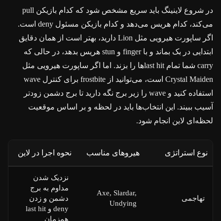
در شروع لاینینگ باید سریع مشخص شود که کدام بازیکن pull
می‌کند، کدام هریس می‌دهد و کدام بازیکن مسئول deny است.
اگر ساپورت هیرویی مثل Lion دارید، بهتر است از همان دقایق
ابتدایی در بک بماند و با finger و stun هریس بدهد، در حالی که
carry شما تمام last hitها را بزند. اما اگر ساپورت هیرویی مثل
Crystal Maiden است، می‌توانید از frostbite برای کنترل wave
استفاده کنید و wave را زیر برج نگه دارید تا برج دشمن زودتر
آسیب ببیند. این انتخاب‌ها باید در لحظه و بر اساس موقعیت
لحظه‌ای لاین انجام شود.
نوع استراتژی
هیروهای مناسب
نحوه اجرا در لاین
نزدیک شدن
مداوم به برج
Axe, Slardar,
تهاجمی
دشمن و زدن
Undying
deny و last hit
همزمان