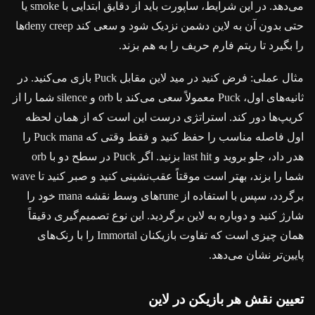
می‌دهد. در این شرایط، ساپورت باید از دقایق ابتدایی با smoke یا
حتی بدون آن به لاین دشمن نزدیک شود و سعی کند deny creepها
را بگیرد تا ریتم فارم حریف را به هم بزند.
مثال عملی: فرض کنید در مید لاین مقابل Puck بازی می‌کنید. در
ثانیه‌های اول، Puck معمولاً سعی می‌کند با orb و silence شما را از
کریپ‌ها دور کند. استراتژی درست این است که از همان لحظه
اول فاصله مناسب را حفظ کنید و فقط وقتی که Puck mana را
هدر داد، جلو بروید و last hit بزنید. اگر Puck در سطح دو با orb
شما را بزند، بهتر است موقتاً عقب‌نشینی کنید و صبر کنید تا wave
برگردد، سپس با استفاده از runeهای وسط نقشه mana خود را
شارژ کنید و دوباره به لاین برگردید. این نوع تصمیم‌گیری دقیقاً
همان چیزی است که تفاوت بازیکنان Immortal را با رنک‌های
پایین‌تر نشان می‌دهد.
تعیین نقش هر بازیکن در لاین