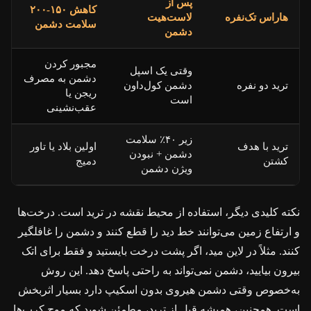
پس از
کاهش ۱۵۰-۲۰۰
هاراس تک‌نفره
لاست‌هیت
سلامت دشمن
دشمن
مجبور کردن
وقتی یک اسپل
دشمن به مصرف
ترید دو نفره
دشمن کول‌داون
ریجن یا
است
عقب‌نشینی
زیر ۴۰٪ سلامت
ترید با هدف
اولین بلاد یا تاور
دشمن + نبودن
کشتن
دمیج
ویژن دشمن
نکته کلیدی دیگر، استفاده از محیط نقشه در ترید است. درخت‌ها
و ارتفاع زمین می‌توانند خط دید را قطع کنند و دشمن را غافلگیر
کنند. مثلاً در لاین مید، اگر پشت درخت بایستید و فقط برای اتک
بیرون بیایید، دشمن نمی‌تواند به راحتی پاسخ دهد. این روش
به‌خصوص وقتی دشمن هیروی بدون اسکیپ دارد بسیار اثربخش
است. همچنین، همیشه قبل از ترید، مطمئن شوید که موج کرپ‌ها