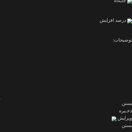
جایگاه
درصد افزایش
توضیحات:
بستن
ذخـیره
ویرایش
بستن