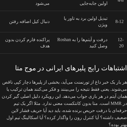
4-8
اولین جابه‌جایی
می‌شود
تبدیل اولین برد به تاور یا
8-12
دنبال کیل اضافه رفتن
ویژن
12-
درفت و آیتم‌ها را به Roshan
پراکنده فارم کردن بدون
20
وصل کنید
هدف
اشتباهات رایج پلیرهای ایرانی در موج متا
هر بار یک خبر داغ از تورنمنت می‌آید، بخشی از پلیرها دچار کپی ناقص
می‌شوند. یعنی فقط نتیجه را می‌بینند و فکر می‌کنند همان ترکیب یا
همان آیتم در هر بازی جواب می‌دهد. این رویکرد دلیل اصلی گیر کردن
در MMR است. متا بدون کانتکست معنی ندارد. مثلا اگر یک تیم
حرفه‌ای با درفت حریص برنده شده، باید دید آیا حریف فشار لاین
ضعیف داشته؟ آیا کنترل رون را واگذار کرده؟ آیا اسکالینگ تیم اول
بهتر بوده؟