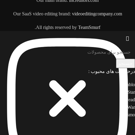
Our main brand:
Increditors.com
Our SaaS video editing brand:
videoeditingcompany.com
.
All rights reserved by
TeamSmurf
جستجو
درخواست های محبوب :
Diablo
Star
Dead
War
Turismo