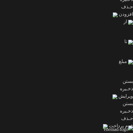
حـذف
افزودن
از
تا
مبلغ
بستن
ذخـیره
ویرایش
بستن
ذخـیره
حـذف
فرم پرداخت