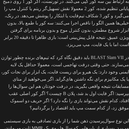
به ارتباط بین سه کور کپی می‌کنند. در تورنمنت، اگر کور 1 روی دمیج
پایانی تنظیم شده، کور 2 معمولا نقش تسهیل‌گر ریتم یا کنترل مپ را
می‌گیرد و کور 3 شکاف تیم‌فایت یا ابتکار را پوشش می‌دهد. در رنک،
خیلی‌ها همین الگو را ناقص اجرا می‌کنند: سه کور با طمع بالا، بدون
ابزار شروع مطمئن، بدون کنترل موج و بدون برنامه برای گرفتن
ویژن عمیق. نتیجه قابل پیش‌بینی است: بازی ظاهرا تا دقیقه 20 برابر
است اما با یک فایت، مپ می‌ریزد.
در BLAST Slam VII باید دقیق نگاه کرد که تیم‌های برنده چطور توازن
می‌سازند. حتی وقتی درفت تهاجمی است، معمولا حداقل یک لایه
ایمنی وجود دارد: یک هیرو برای ریست فایت، یک ابزار برای نجات کور،
یا یک مکانیزم برای نگه داشتن های‌گراند. اگر می‌خواهید از متای
مسابقات نتیجه واقعی بگیرید، در درفت خودتان هم این سوال‌ها را
بپرسید: اگر فایت اول بد شد، پلان B چیست؟ اگر کور اصلی عقب
افتاد، کدام نقش می‌تواند بازی را نگه دارد؟ اگر حریف دو اسموک
موفق زد، از کدام سمت مپ باید اقتصاد را برگردانیم؟
این نوع سوال‌پرسیدن ذهن شما را از بازی تصادفی به بازی سیستمی
می‌برد. بسیاری از پلیرهایی که سال‌ها روی یک MMR ثابت می‌مانند،