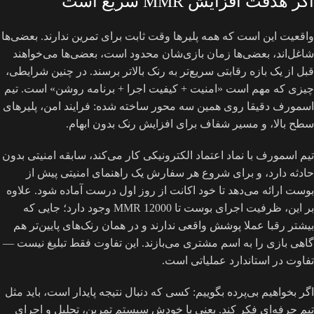
اگر هدفت افزایش MMR سریع است
واقعیت این است که همه پلیرها وقت ثابت برای تمرین ندارند. بعضی‌ها
شاغل‌اند، بعضی‌ها زمان بازی‌شان محدود است، بعضی‌ها می‌خواهند
قبل از یک بازه رقابتی سریع‌تر به رنک بالاتر برسند. در چنین شرایطی،
چیزی که مهم است «امنیت + کیفیت اجرا + برنامه روشن» است. تیم
اسمورف دقیقا روی همین سه محور ساخته شده: فرایند امن، پلیرهای
سطح بالا، و مسیر شفاف برای افزایش رنک بدون ابهام.
تیم اسمورف با نماد اعتماد الکترونیکی کار می‌کند، سابقه امنیتی بدون
حادثه دارد، و برای شروع هر سفارش یک راهنمای امنیتی پیش از
بوست ارائه می‌دهد تا خود اکانت از روز اول درست آماده شود. علاوه
بر این، ظرفیت اجرای بوست تا 12000 MMR وجود دارد؛ جایی که
بیشتر رقبا عملا پوشش واقعی ندارند و در همان رنک‌های پایین‌تر هم
گاهی بازی را به اسم مشتری می‌بازند. این تفاوت فقط تبلیغ نیست —
تفاوت در استاندارد عملیاتی است.
اگر بخواهیم بی‌پرده بگوییم: کسی که دنبال نتیجه پایدار است، باید مثل
تیم حرفه‌ای فکر کند. یعنی یا خودش سیستم تمرین، تحلیل و اجرای