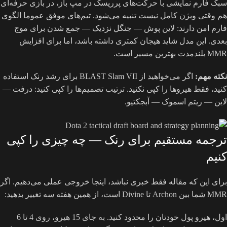
سبک فارم نمایشی با حرکت‌های پرریسک در مپ باز، در بازی حرفه‌ای
هم وقتی ویژن کامل نیست تنبیه می‌شود. تیم‌های موفق عموما الگوی
فارم امن دارند: لاین پوش — جنگل نزدیک — جمع شدن برای موج
بعدی. این مدل شاید هیجان کمتری داشته باشد، اما برای افزایش
MMR بلندمدت بهترین مسیر است.
نکته مهم:
اگر می‌خواهید از BLAST Slam VII برای رشد رنک استفاده
کنید، فقط هیروها را کپی نکنید. ترتیب تصمیم‌ها را کپی کنید: درفت —
لاین — ریتم اسموک — آبجکتیو.
ترجمه مستقیم برای رنک — چه چیزی را کپی
کنیم
برای این که مقاله فقط خبری نباشد، اینجا خروجی عملی می‌دهیم. اگر
MMR شما بین Archon تا Divine است، از همین هفته سه تغییر بدهید:
اول، هیرو پول خودتان را محدود کنید. به جای 15 هیرو، روی 4 تا 6