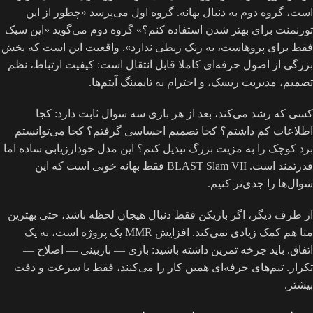
است، گروه دوم به دنبال بهانه. گروه اول می‌پرسد «چطور از این
تورنمنت برای بهتر شدن استفاده کنم؟» گروه دوم می‌گوید «این سبک
فقط برای پروهاست، به رنک ربطی ندارد». واقعیت این است که بخش
بزرگی از اصول حرفه‌ای کاملا قابل انتقال است: کیفیت ارتباط، نظم
تصمیم، مدیریت ریسک، و احترام به تایمینگ آیتم‌ها.
کسی که رشد می‌کند، بعد از هر بازی سه سوال ثابت دارد: کجا
اطلاعات کم داشتم؟ کجا تصمیم احساسی گرفتم؟ کجا می‌توانستم
برد کوچک را به مزیت بزرگ تبدیل کنم؟ این مدل خودارزیابی ساده اما
قدرتمند است. BLAST Slam VII فقط بهانه خوبی است که این
سوال‌ها را جدی‌تر کنیم.
از طرف دیگر، اگر بازیکن فقط دنبال هیجان لحظه باشد، حتی بهترین
متا هم کمک زیادی نمی‌کند. افزایش MMR یک پروژه است، نه یک
اتفاق. باید چرخه تمرین داشته باشید: بازی — بازبینی — اصلاح —
تکرار. تیم‌های حرفه‌ای همین کار را می‌کنند، فقط با سرعت و دقت
بیشتر.