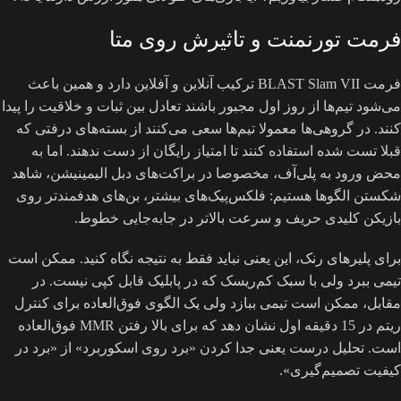
فرمت تورنمنت و تاثیرش روی متا
فرمت BLAST Slam VII ترکیب آنلاین و آفلاین دارد و همین باعث
می‌شود تیم‌ها از روز اول مجبور باشند تعادل بین ثبات و خلاقیت را پیدا
کنند. در گروهی‌ها معمولا تیم‌ها سعی می‌کنند از بسته‌های درفتی که
قبلا تست شده استفاده کنند تا امتیاز رایگان از دست ندهند. اما به
محض ورود به پلی‌آف، مخصوصا در براکت‌های دبل الیمینیشن، شاهد
شکستن الگوها هستیم: فلکس‌پیک‌های بیشتر، بن‌های هدفمندتر روی
بازیکن کلیدی حریف و سرعت بالاتر در جابه‌جایی خطوط.
برای پلیرهای رنک، این یعنی نباید فقط به نتیجه نگاه کنید. ممکن است
تیمی ببرد ولی با سبک کم‌ریسک که در پابلیک قابل کپی نیست. در
مقابل، ممکن است تیمی ببازد ولی یک الگوی فوق‌العاده برای کنترل
ریتم در 15 دقیقه اول نشان دهد که برای بالا رفتن MMR فوق‌العاده
است. تحلیل درست یعنی جدا کردن «برد روی اسکوربرد» از «برد در
کیفیت تصمیم‌گیری».