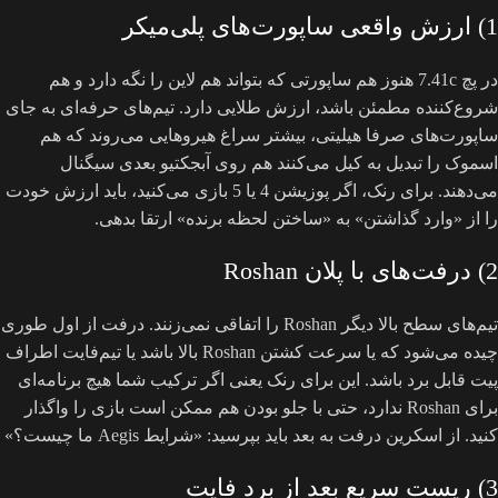
1) ارزش واقعی ساپورت‌های پلی‌میکر
در پچ 7.41c هنوز هم ساپورتی که بتواند هم لاین را نگه دارد و هم
شروع‌کننده مطمئن باشد، ارزش طلایی دارد. تیم‌های حرفه‌ای به جای
ساپورت‌های صرفا هیلیتی، بیشتر سراغ هیروهایی می‌روند که هم
اسموک را تبدیل به کیل می‌کنند هم روی آبجکتیو بعدی سیگنال
می‌دهند. برای رنک، اگر پوزیشن 4 یا 5 بازی می‌کنید، باید ارزش خودت
را از «وارد گذاشتن» به «ساختن لحظه برنده» ارتقا بدهی.
2) درفت‌های با پلان Roshan
تیم‌های سطح بالا دیگر Roshan را اتفاقی نمی‌زنند. درفت از اول طوری
چیده می‌شود که یا سرعت کشتن Roshan بالا باشد یا تیم‌فایت اطراف
پیت قابل برد باشد. این برای رنک یعنی اگر ترکیب شما هیچ برنامه‌ای
برای Roshan ندارد، حتی با جلو بودن هم ممکن است بازی را واگذار
کنید. از اسکرین درفت به بعد باید بپرسید: «شرایط Aegis ما چیست؟»
3) ریست سریع بعد از برد فایت