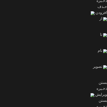
ذخـیره
حـذف
افزودن
از
تا
نام
تصویر
بستن
ذخـیره
ویرایش
بستن
ذخـیره