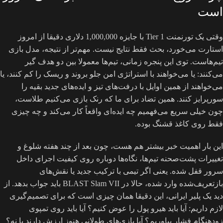
است
وقتی یک تورنمنت Tier 1 با جایزه 1,000,000 دلاری دقیقا از امروز
استارت می‌خورد، بحث فقط نتایج نیست. مهم‌تر از نتیجه، مدل بازی
تیم‌هاست. توی این پنجره زمانی، تیم‌ها معمولا بین دو هدف گیر
می‌کنند: یا می‌خواهند با استراتژی امن جلو بروند و ریسک را کم کنند، یا
می‌خواهند از همین اوایل با درفت‌های تیز و ایده‌های جدید بقیه را
سورپرایز کنند. همین تضاد برای ما که رنک بازی می‌کنیم طلاست،
چون خیلی سریع می‌فهمیم چه ایده‌ای واقعاً کار می‌کند و چه چیزی
فقط روی کاغذ قشنگ بوده.
این بار اهمیت خبر بیشتر هم هست، چون بعد از چند هفته شلوغ و
تغییرات پشت‌صحنه تیم‌ها، نگاه‌ها دوباره روی کیفیت اجرای داخل
سرور قفل شده. یعنی اگر تیمی با ترکیب جدید یا نقش‌های
بازتعریف‌شده وارد شده، حالا در BLAST Slam VII باید جواب بدهد. از
دید یک پلیر ایرانی، این دقیقا همان چیزی است که برای تصمیم‌گیری
لازم داریم: آیا باید هیرو پول را عوض کنیم؟ آیا باید روی تمپوی
زودهنگام فشار بیاوریم؟ آیا بازی‌های طولانی هنوز ارزش دارند یا نه؟